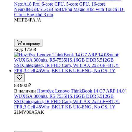
Neo:A18 Pro, 6-core CPU, 5-core GPU, 16-core
Neurall/8GB/512GB SSD/Eng Magic Kbd with Touch ID-
Citrus Eng kbd 3 pin
MHFE4PA /A
в корзину
Код: 17568
88 900 ₽
В наличии
Ноутбук Lenovo ThinkBook 14 G7 ARP 14.0"
WUXGA 300nits, R5-7535HS,16GB DDR5,512GB
SSD,Integrated, IR FHD Cam, Wi-fi AX 2x2-6E+BT,Y-
FPR,3 Cell 45Whr ,BKLT KB UK-ENG, No OS, 1Y
21MV00A5AK