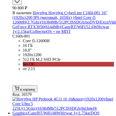
90 800 ₽
В наличии
Ноутбук Ноутбук CyberLine C160i-001 16"
(1920x1200 IPS (матовый, 165Hz) )/Intel Core i5
12600H(2.7Ghz)/16384Mb/512PCISSDGb/noDVD/Ext:nVidi
GeForce RTX3050(6144Mb)/Cam/BT/WiFi/52.6WHr/war
1y/2.15kg/Coffee/noOS + не МПТ
C160i-001
Core i5-12600H
16 ГБ
16,0''
1920x1200
512 ГБ M.2 SSD PCIe
без ОС
от 2.15
в корзину
Код: 16579