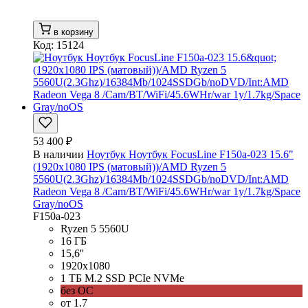
в корзину
Код: 15124
53 400 ₽
В наличии
Ноутбук Ноутбук FocusLine F150a-023 15.6"
(1920x1080 IPS (матовый))/AMD Ryzen 5
5560U(2.3Ghz)/16384Mb/1024SSDGb/noDVD/Int:AMD
Radeon Vega 8 /Cam/BT/WiFi/45.6WHr/war 1y/1.7kg/Space
Gray/noOS
F150a-023
Ryzen 5 5560U
16 ГБ
15,6''
1920x1080
1 ТБ M.2 SSD PCIe NVMe
без ОС
от 1.7