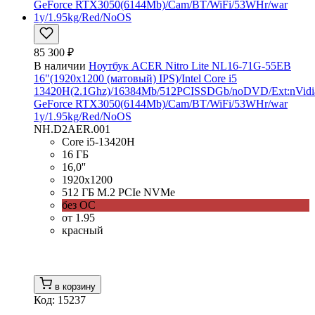
85 300 ₽
В наличии
Ноутбук ACER Nitro Lite NL16-71G-55EB
16"(1920x1200 (матовый) IPS)/Intel Core i5
13420H(2.1Ghz)/16384Mb/512PCISSDGb/noDVD/Ext:nVidi
GeForce RTX3050(6144Mb)/Cam/BT/WiFi/53WHr/war
1y/1.95kg/Red/NoOS
NH.D2AER.001
Core i5-13420H
16 ГБ
16,0''
1920x1200
512 ГБ M.2 PCIe NVMe
без ОС
от 1.95
красный
в корзину
Код: 15237