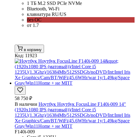
1 ТБ M.2 SSD PCIe NVMe
Bluetooth, Wi-Fi
клавиатура RU/US
без ОС
от 1.7
в корзину
Код: 11923
58 750 ₽
В наличии
Ноутбук Ноутбук FocusLine F140i-009 14"
(1920x1080 IPS (матовый))/Intel Core i5
1235U(1.3Ghz)/16384Mb/512SSDGb/noDVD/Int:Intel Iris
Xe Graphics/Cam/BT/WiFi/45.6WHr/war 1y/1.49kg/Space
Gray/Win11Home + не МПТ
F140i-009