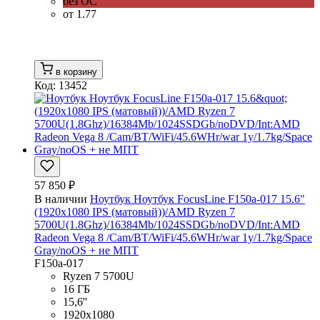
без ОС
от 1.77
в корзину
Код: 13452
57 850 ₽
В наличии
Ноутбук Ноутбук FocusLine F150a-017 15.6"
(1920x1080 IPS (матовый))/AMD Ryzen 7
5700U(1.8Ghz)/16384Mb/1024SSDGb/noDVD/Int:AMD
Radeon Vega 8 /Cam/BT/WiFi/45.6WHr/war 1y/1.7kg/Space
Gray/noOS + не МПТ
F150a-017
Ryzen 7 5700U
16 ГБ
15,6''
1920x1080