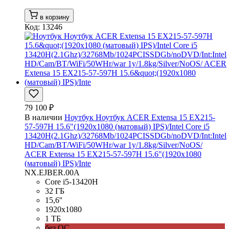
в корзину
Код: 13246
79 100 ₽
В наличии
Ноутбук Ноутбук ACER Extensa 15 EX215-
57-597H 15.6"(1920x1080 (матовый) IPS)/Intel Core i5
13420H(2.1Ghz)/32768Mb/1024PCISSDGb/noDVD/Int:Intel
HD/Cam/BT/WiFi/50WHr/war 1y/1.8kg/Silver/NoOS/
ACER Extensa 15 EX215-57-597H 15.6"(1920x1080
(матовый) IPS)/Inte
NX.EJBER.00A
Core i5-13420H
32 ГБ
15,6''
1920x1080
1 ТБ
без ОС