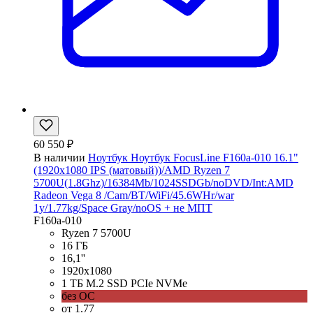
60 550 ₽
В наличии
Ноутбук Ноутбук FocusLine F160a-010 16.1"
(1920x1080 IPS (матовый))/AMD Ryzen 7
5700U(1.8Ghz)/16384Mb/1024SSDGb/noDVD/Int:AMD
Radeon Vega 8 /Cam/BT/WiFi/45.6WHr/war
1y/1.77kg/Space Gray/noOS + не МПТ
F160a-010
Ryzen 7 5700U
16 ГБ
16,1''
1920x1080
1 ТБ M.2 SSD PCIe NVMe
без ОС
от 1.77