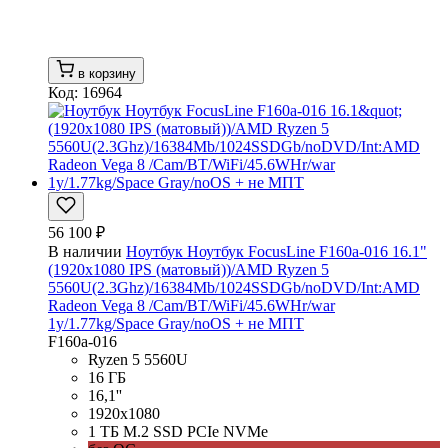
в корзину
Код: 16964
56 100 ₽
В наличии
Ноутбук Ноутбук FocusLine F160a-016 16.1"
(1920x1080 IPS (матовый))/AMD Ryzen 5
5560U(2.3Ghz)/16384Mb/1024SSDGb/noDVD/Int:AMD
Radeon Vega 8 /Cam/BT/WiFi/45.6WHr/war
1y/1.77kg/Space Gray/noOS + не МПТ
F160a-016
Ryzen 5 5560U
16 ГБ
16,1''
1920x1080
1 ТБ M.2 SSD PCIe NVMe