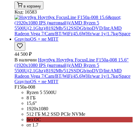
в корзину
Код: 16583
44 500 ₽
В наличии
Ноутбук Ноутбук FocusLine F150a-008 15.6"
(1920x1080 IPS (матовый))/AMD Ryzen 5
5500U(2.1Ghz)/8192Mb/512SSDGb/noDVD/Int:AMD
Radeon Vega 7/Cam/BT/WiFi/45.6WHr/war 1y/1.7kg/Space
Gray/noOS + не МПТ
F150a-008
Ryzen 5 5500U
8 ГБ
15,6''
1920x1080
512 ГБ M.2 SSD PCIe NVMe
без ОС
от 1.7