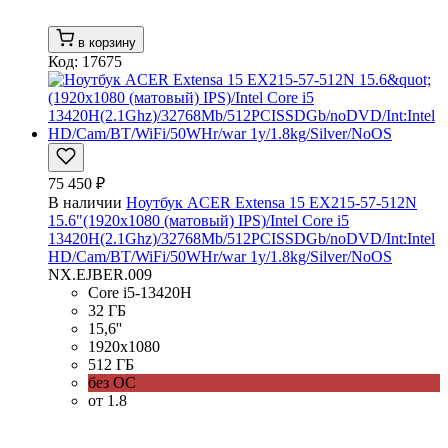
в корзину
Код: 17675
75 450 ₽
В наличии
Ноутбук ACER Extensa 15 EX215-57-512N
15.6"(1920x1080 (матовый) IPS)/Intel Core i5
13420H(2.1Ghz)/32768Mb/512PCISSDGb/noDVD/Int:Intel
HD/Cam/BT/WiFi/50WHr/war 1y/1.8kg/Silver/NoOS
NX.EJBER.009
Core i5-13420H
32 ГБ
15,6''
1920x1080
512 ГБ
без ОС
от 1.8