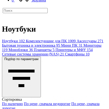
0
Корзина
Ноутбуки
Ноутбуки
102
Комплектующие для ПК
1009
Аксессуары
271
Бытовая техника и электроника
95
Мини ПК
31
Мониторы
119
Моноблоки
36
Планшеты
5
Принтеры и МФУ
154
Сетевые системы хранения (NAS)
21
Смартфоны
10
Подбор по параметрам
Сортировка
По наличию
По цене, сначала недорогие
По цене, сначала
дорогие