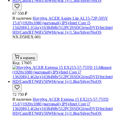
67 550 ₽
В наличии
Ноутбук ACER Aspire Lite AL15-72P-595Y
15.6"(1920x1080 (матовый) IPS)/Intel Core i5
13420H(2.1Ghz)/16384Mb/512PCISSDGb/noDVD/Int:Intel
HD/Cam/BT/WiFi/50WHr/war 1y/1.5kg/Silver/NoOS
NX.D5HEX.001
в корзину
Код: 17605
72 750 ₽
В наличии
Ноутбук ACER Extensa 15 EX215-57-75TD
15.6"(1920x1080 (матовый) IPS)/Intel Core i7
13620H(2.4Ghz)/16384Mb/512PCISSDGb/noDVD/Int:Intel
HD/Cam/BT/WiFi/50WHr/war 1y/1.8kg/Silver/NoOS