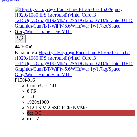
44 500 ₽
В наличии
Ноутбук Ноутбук FocusLine F150i-016 15.6"
(1920x1080 IPS (матовый))/Intel Core i3
1215U(1.2Ghz)/8192Mb/512SSDGb/noDVD/Int:Intel UHD
Graphics/Cam/BT/WiFi/45.6WHr/war 1y/1.7kg/Space
Gray/Win11Home + не МПТ
F150i-016
Core i3-1215U
8 ГБ
15,6''
1920x1080
512 ГБ M.2 SSD PCIe NVMe
без ОС
от 1.7