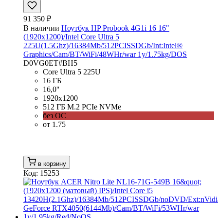
91 350 ₽
В наличии
Ноутбук HP Probook 4G1i 16 16"
(1920x1200)/Intel Core Ultra 5
225U(1.5Ghz)/16384Mb/512PCISSDGb/Int:Intel®
Graphics/Cam/BT/WiFi/48WHr/war 1y/1.75kg/DOS
D0VG0ET#BH5
Core Ultra 5 225U
16 ГБ
16,0''
1920x1200
512 ГБ M.2 PCIe NVMe
без ОС
от 1.75
в корзину
Код: 15253