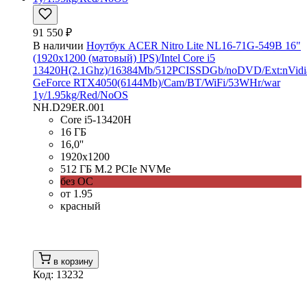
91 550 ₽
В наличии
Ноутбук ACER Nitro Lite NL16-71G-549B 16"
(1920x1200 (матовый) IPS)/Intel Core i5
13420H(2.1Ghz)/16384Mb/512PCISSDGb/noDVD/Ext:nVidi
GeForce RTX4050(6144Mb)/Cam/BT/WiFi/53WHr/war
1y/1.95kg/Red/NoOS
NH.D29ER.001
Core i5-13420H
16 ГБ
16,0''
1920x1200
512 ГБ M.2 PCIe NVMe
без ОС
от 1.95
красный
в корзину
Код: 13232