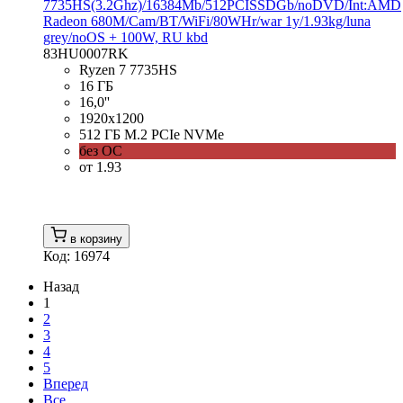
7735HS(3.2Ghz)/16384Mb/512PCISSDGb/noDVD/Int:AMD
Radeon 680M/Cam/BT/WiFi/80WHr/war 1y/1.93kg/luna
grey/noOS + 100W, RU kbd
83HU0007RK
Ryzen 7 7735HS
16 ГБ
16,0''
1920x1200
512 ГБ M.2 PCIe NVMe
без ОС
от 1.93
в корзину
Код: 16974
Назад
1
2
3
4
5
Вперед
Все