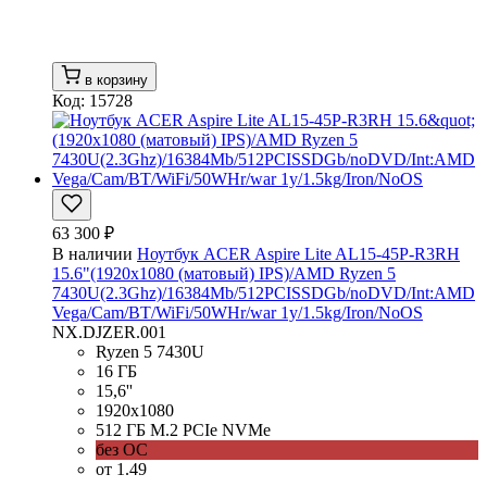
в корзину
Код: 15728
63 300 ₽
В наличии
Ноутбук ACER Aspire Lite AL15-45P-R3RH
15.6"(1920x1080 (матовый) IPS)/AMD Ryzen 5
7430U(2.3Ghz)/16384Mb/512PCISSDGb/noDVD/Int:AMD
Vega/Cam/BT/WiFi/50WHr/war 1y/1.5kg/Iron/NoOS
NX.DJZER.001
Ryzen 5 7430U
16 ГБ
15,6''
1920x1080
512 ГБ M.2 PCIe NVMe
без ОС
от 1.49