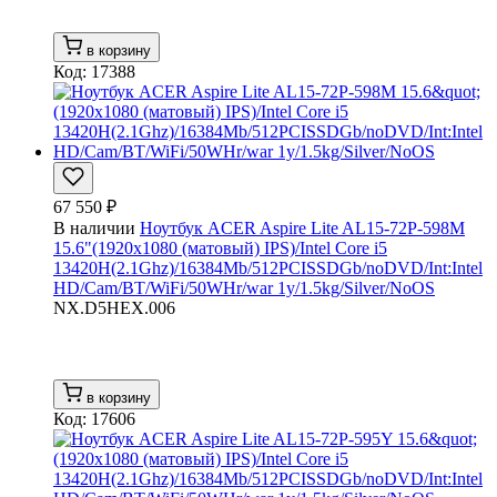
в корзину
Код: 17388
67 550 ₽
В наличии
Ноутбук ACER Aspire Lite AL15-72P-598M
15.6"(1920x1080 (матовый) IPS)/Intel Core i5
13420H(2.1Ghz)/16384Mb/512PCISSDGb/noDVD/Int:Intel
HD/Cam/BT/WiFi/50WHr/war 1y/1.5kg/Silver/NoOS
NX.D5HEX.006
в корзину
Код: 17606