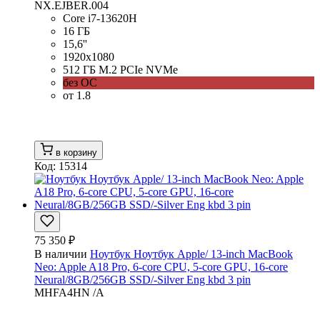
NX.EJBER.004
Core i7-13620H
16 ГБ
15,6''
1920x1080
512 ГБ M.2 PCIe NVMe
без ОС
от 1.8
в корзину
Код: 15314
75 350 ₽
В наличии
Ноутбук Ноутбук Apple/ 13-inch MacBook
Neo: Apple A18 Pro, 6-core CPU, 5-core GPU, 16-core
Neural/8GB/256GB SSD/-Silver Eng kbd 3 pin
MHFA4HN /A