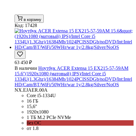
в корзину
Код: 17428
63 450 ₽
В наличии
Ноутбук ACER Extensa 15 EX215-57-59AM
15.6"(1920x1080 (матовый) IPS)/Intel Core i5
1334U(1.3Ghz)/16384Mb/1024PCISSDGb/noDVD/Int:Intel
HD/Cam/BT/WiFi/50WHr/war 1y/2.8kg/Silver/NoOS
NX.EJAER.00A
Core i5-1334U
16 ГБ
15,6''
1920x1080
1 ТБ M.2 PCIe NVMe
без ОС
от 1.8