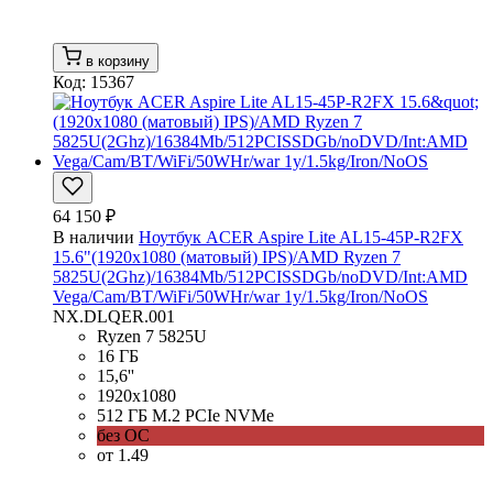
в корзину
Код: 15367
64 150 ₽
В наличии
Ноутбук ACER Aspire Lite AL15-45P-R2FX
15.6"(1920x1080 (матовый) IPS)/AMD Ryzen 7
5825U(2Ghz)/16384Mb/512PCISSDGb/noDVD/Int:AMD
Vega/Cam/BT/WiFi/50WHr/war 1y/1.5kg/Iron/NoOS
NX.DLQER.001
Ryzen 7 5825U
16 ГБ
15,6''
1920x1080
512 ГБ M.2 PCIe NVMe
без ОС
от 1.49