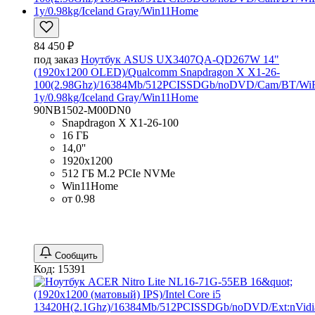
84 450 ₽
под заказ
Ноутбук ASUS UX3407QA-QD267W 14"
(1920x1200 OLED)/Qualcomm Snapdragon X X1-26-
100(2.98Ghz)/16384Mb/512PCISSDGb/noDVD/Cam/BT/WiF
1y/0.98kg/Iceland Gray/Win11Home
90NB1502-M00DN0
Snapdragon X X1-26-100
16 ГБ
14,0''
1920x1200
512 ГБ M.2 PCIe NVMe
Win11Home
от 0.98
Сообщить
Код: 15391