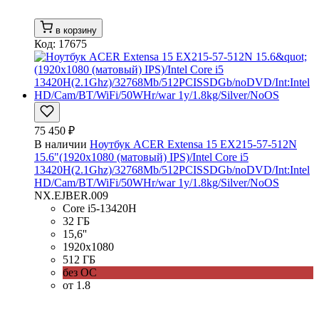
в корзину
Код: 17675
75 450 ₽
В наличии
Ноутбук ACER Extensa 15 EX215-57-512N
15.6"(1920x1080 (матовый) IPS)/Intel Core i5
13420H(2.1Ghz)/32768Mb/512PCISSDGb/noDVD/Int:Intel
HD/Cam/BT/WiFi/50WHr/war 1y/1.8kg/Silver/NoOS
NX.EJBER.009
Core i5-13420H
32 ГБ
15,6''
1920x1080
512 ГБ
без ОС
от 1.8