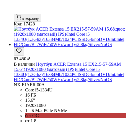
в корзину
Код: 17428
63 450 ₽
В наличии
Ноутбук ACER Extensa 15 EX215-57-59AM
15.6"(1920x1080 (матовый) IPS)/Intel Core i5
1334U(1.3Ghz)/16384Mb/1024PCISSDGb/noDVD/Int:Intel
HD/Cam/BT/WiFi/50WHr/war 1y/2.8kg/Silver/NoOS
NX.EJAER.00A
Core i5-1334U
16 ГБ
15,6''
1920x1080
1 ТБ M.2 PCIe NVMe
без ОС
от 1.8