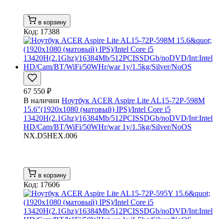
в корзину
Код: 17388
67 550 ₽
В наличии
Ноутбук ACER Aspire Lite AL15-72P-598M
15.6"(1920x1080 (матовый) IPS)/Intel Core i5
13420H(2.1Ghz)/16384Mb/512PCISSDGb/noDVD/Int:Intel
HD/Cam/BT/WiFi/50WHr/war 1y/1.5kg/Silver/NoOS
NX.D5HEX.006
в корзину
Код: 17606