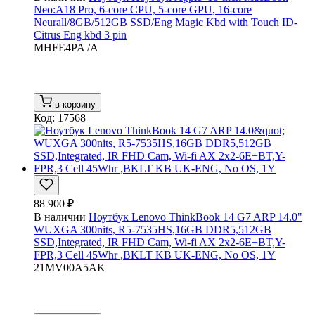
Neo:A18 Pro, 6-core CPU, 5-core GPU, 16-core
Neurall/8GB/512GB SSD/Eng Magic Kbd with Touch ID-
Citrus Eng kbd 3 pin
MHFE4PA /A
в корзину
Код: 17568
88 900 ₽
В наличии
Ноутбук Lenovo ThinkBook 14 G7 ARP 14.0"
WUXGA 300nits, R5-7535HS,16GB DDR5,512GB
SSD,Integrated, IR FHD Cam, Wi-fi AX 2x2-6E+BT,Y-
FPR,3 Cell 45Whr ,BKLT KB UK-ENG, No OS, 1Y
21MV00A5AK