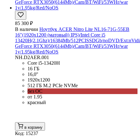
85 300 ₽
В наличии
Ноутбук ACER Nitro Lite NL16-71G-55EB
16"(1920x1200 (матовый) IPS)/Intel Core i5
13420H(2.1Ghz)/16384Mb/512PCISSDGb/noDVD/Ext:nVidi
GeForce RTX3050(6144Mb)/Cam/BT/WiFi/53WHr/war
1y/1.95kg/Red/NoOS
NH.D2AER.001
Core i5-13420H
16 ГБ
16,0''
1920x1200
512 ГБ M.2 PCIe NVMe
без ОС
от 1.95
красный
в корзину
Код: 15237