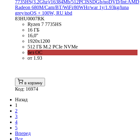
7735HS(3.2Ghz)/16384Mb/512PCISSDGb/noDVD/Int:AMD
Radeon 680M/Cam/BT/WiFi/80WHr/war 1y/1.93kg/luna
grey/noOS + 100W, RU kbd
83HU0007RK
Ryzen 7 7735HS
16 ГБ
16,0''
1920x1200
512 ГБ M.2 PCIe NVMe
без ОС
от 1.93
в корзину
Код: 16974
Назад
1
2
3
4
5
Вперед
Все