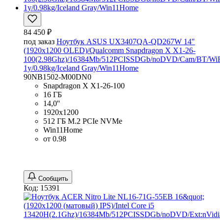
84 450 ₽
под заказ
Ноутбук ASUS UX3407QA-QD267W 14"
(1920x1200 OLED)/Qualcomm Snapdragon X X1-26-
100(2.98Ghz)/16384Mb/512PCISSDGb/noDVD/Cam/BT/WiF
1y/0.98kg/Iceland Gray/Win11Home
90NB1502-M00DN0
Snapdragon X X1-26-100
16 ГБ
14,0''
1920x1200
512 ГБ M.2 PCIe NVMe
Win11Home
от 0.98
Сообщить
Код: 15391