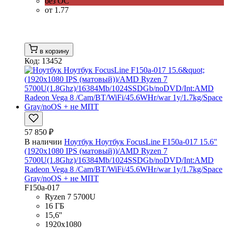
без ОС
от 1.77
в корзину
Код: 13452
57 850 ₽
В наличии
Ноутбук Ноутбук FocusLine F150a-017 15.6"
(1920x1080 IPS (матовый))/AMD Ryzen 7
5700U(1.8Ghz)/16384Mb/1024SSDGb/noDVD/Int:AMD
Radeon Vega 8 /Cam/BT/WiFi/45.6WHr/war 1y/1.7kg/Space
Gray/noOS + не МПТ
F150a-017
Ryzen 7 5700U
16 ГБ
15,6''
1920x1080