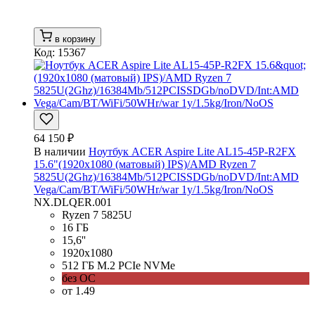
в корзину
Код: 15367
64 150 ₽
В наличии
Ноутбук ACER Aspire Lite AL15-45P-R2FX
15.6"(1920x1080 (матовый) IPS)/AMD Ryzen 7
5825U(2Ghz)/16384Mb/512PCISSDGb/noDVD/Int:AMD
Vega/Cam/BT/WiFi/50WHr/war 1y/1.5kg/Iron/NoOS
NX.DLQER.001
Ryzen 7 5825U
16 ГБ
15,6''
1920x1080
512 ГБ M.2 PCIe NVMe
без ОС
от 1.49