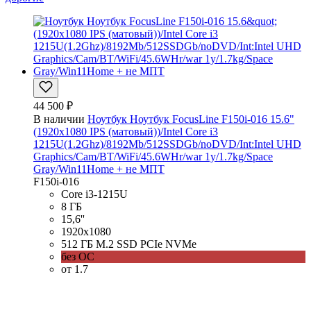
44 500 ₽
В наличии
Ноутбук Ноутбук FocusLine F150i-016 15.6"
(1920x1080 IPS (матовый))/Intel Core i3
1215U(1.2Ghz)/8192Mb/512SSDGb/noDVD/Int:Intel UHD
Graphics/Cam/BT/WiFi/45.6WHr/war 1y/1.7kg/Space
Gray/Win11Home + не МПТ
F150i-016
Core i3-1215U
8 ГБ
15,6''
1920x1080
512 ГБ M.2 SSD PCIe NVMe
без ОС
от 1.7