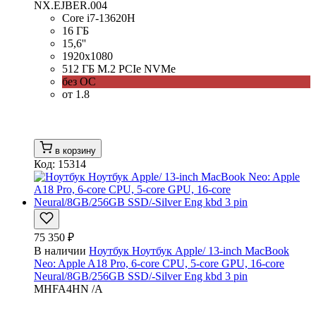
NX.EJBER.004
Core i7-13620H
16 ГБ
15,6''
1920x1080
512 ГБ M.2 PCIe NVMe
без ОС
от 1.8
в корзину
Код: 15314
75 350 ₽
В наличии
Ноутбук Ноутбук Apple/ 13-inch MacBook
Neo: Apple A18 Pro, 6-core CPU, 5-core GPU, 16-core
Neural/8GB/256GB SSD/-Silver Eng kbd 3 pin
MHFA4HN /A