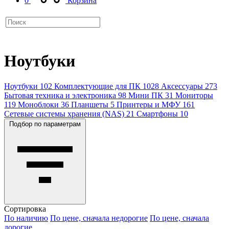
0
Корзина
Ноутбуки
Ноутбуки
102
Комплектующие для ПК
1028
Аксессуары
273
Бытовая техника и электроника
98
Мини ПК
31
Мониторы
119
Моноблоки
36
Планшеты
5
Принтеры и МФУ
161
Сетевые системы хранения (NAS)
21
Смартфоны
10
Подбор по параметрам
Сортировка
По наличию
По цене, сначала недорогие
По цене, сначала
дорогие