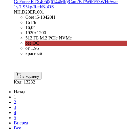
GeForce RTX4050(6144Mb)/Cam/BT/WiFi/53WHr/war
1y/1.95kg/Red/NoOS
NH.D29ER.001
Core i5-13420H
16 ГБ
16,0''
1920x1200
512 ГБ M.2 PCIe NVMe
без ОС
от 1.95
красный
в корзину
Код: 13232
Назад
1
2
3
4
5
Вперед
Все