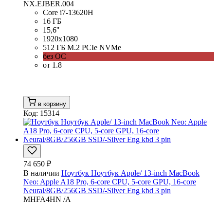
NX.EJBER.004
Core i7-13620H
16 ГБ
15,6''
1920x1080
512 ГБ M.2 PCIe NVMe
без ОС
от 1.8
в корзину
Код: 15314
74 650 ₽
В наличии
Ноутбук Ноутбук Apple/ 13-inch MacBook
Neo: Apple A18 Pro, 6-core CPU, 5-core GPU, 16-core
Neural/8GB/256GB SSD/-Silver Eng kbd 3 pin
MHFA4HN /A