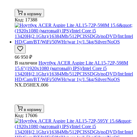
в корзину
Код: 17388
66 950 ₽
В наличии
Ноутбук ACER Aspire Lite AL15-72P-598M
15.6"(1920x1080 (матовый) IPS)/Intel Core i5
13420H(2.1Ghz)/16384Mb/512PCISSDGb/noDVD/Int:Intel
HD/Cam/BT/WiFi/50WHr/war 1y/1.5kg/Silver/NoOS
NX.D5HEX.006
в корзину
Код: 17606