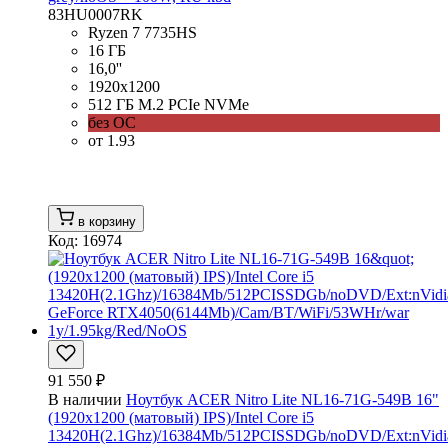
83HU0007RK
Ryzen 7 7735HS
16 ГБ
16,0''
1920x1200
512 ГБ M.2 PCIe NVMe
без ОС
от 1.93
в корзину
Код: 16974
91 550 ₽
В наличии
Ноутбук ACER Nitro Lite NL16-71G-549B 16"
(1920x1200 (матовый) IPS)/Intel Core i5
13420H(2.1Ghz)/16384Mb/512PCISSDGb/noDVD/Ext:nVidi