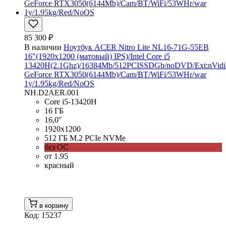
85 300 ₽
В наличии
Ноутбук ACER Nitro Lite NL16-71G-55EB
16"(1920x1200 (матовый) IPS)/Intel Core i5
13420H(2.1Ghz)/16384Mb/512PCISSDGb/noDVD/Ext:nVidi
GeForce RTX3050(6144Mb)/Cam/BT/WiFi/53WHr/war
1y/1.95kg/Red/NoOS
NH.D2AER.001
Core i5-13420H
16 ГБ
16,0''
1920x1200
512 ГБ M.2 PCIe NVMe
без ОС
от 1.95
красный
в корзину
Код: 15237