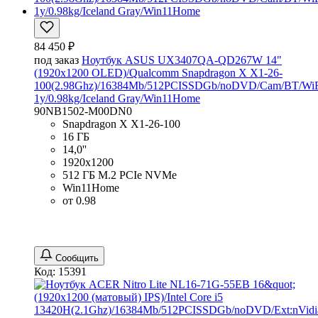
84 450 ₽
под заказ
Ноутбук ASUS UX3407QA-QD267W 14"
(1920x1200 OLED)/Qualcomm Snapdragon X X1-26-
100(2.98Ghz)/16384Mb/512PCISSDGb/noDVD/Cam/BT/WiF
1y/0.98kg/Iceland Gray/Win11Home
90NB1502-M00DN0
Snapdragon X X1-26-100
16 ГБ
14,0''
1920x1200
512 ГБ M.2 PCIe NVMe
Win11Home
от 0.98
Сообщить
Код: 15391