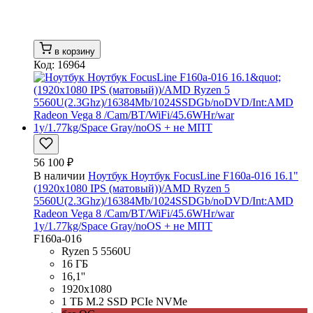
в корзину
Код: 16964
56 100 ₽
В наличии
Ноутбук Ноутбук FocusLine F160a-016 16.1"
(1920x1080 IPS (матовый))/AMD Ryzen 5
5560U(2.3Ghz)/16384Mb/1024SSDGb/noDVD/Int:AMD
Radeon Vega 8 /Cam/BT/WiFi/45.6WHr/war
1y/1.77kg/Space Gray/noOS + не МПТ
F160a-016
Ryzen 5 5560U
16 ГБ
16,1''
1920x1080
1 ТБ M.2 SSD PCIe NVMe