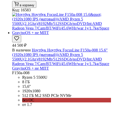
в корзину
Код: 16583
44 500 ₽
В наличии
Ноутбук Ноутбук FocusLine F150a-008 15.6"
(1920x1080 IPS (матовый))/AMD Ryzen 5
5500U(2.1Ghz)/8192Mb/512SSDGb/noDVD/Int:AMD
Radeon Vega 7/Cam/BT/WiFi/45.6WHr/war 1y/1.7kg/Space
Gray/noOS + не МПТ
F150a-008
Ryzen 5 5500U
8 ГБ
15,6''
1920x1080
512 ГБ M.2 SSD PCIe NVMe
без ОС
от 1.7