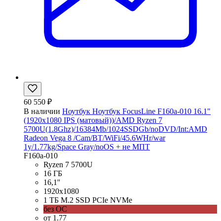
60 550 ₽
В наличии
Ноутбук Ноутбук FocusLine F160a-010 16.1"
(1920x1080 IPS (матовый))/AMD Ryzen 7
5700U(1.8Ghz)/16384Mb/1024SSDGb/noDVD/Int:AMD
Radeon Vega 8 /Cam/BT/WiFi/45.6WHr/war
1y/1.77kg/Space Gray/noOS + не МПТ
F160a-010
Ryzen 7 5700U
16 ГБ
16,1''
1920x1080
1 ТБ M.2 SSD PCIe NVMe
без ОС
от 1.77