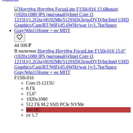
44 500 ₽
В наличии
Ноутбук Ноутбук FocusLine F150i-016 15.6"
(1920x1080 IPS (матовый))/Intel Core i3
1215U(1.2Ghz)/8192Mb/512SSDGb/noDVD/Int:Intel UHD
Graphics/Cam/BT/WiFi/45.6WHr/war 1y/1.7kg/Space
Gray/Win11Home + не МПТ
F150i-016
Core i3-1215U
8 ГБ
15,6''
1920x1080
512 ГБ M.2 SSD PCIe NVMe
без ОС
от 1.7