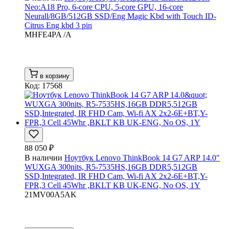
Neo:A18 Pro, 6-core CPU, 5-core GPU, 16-core
Neurall/8GB/512GB SSD/Eng Magic Kbd with Touch ID-
Citrus Eng kbd 3 pin
MHFE4PA /A
в корзину
Код: 17568
88 050 ₽
В наличии
Ноутбук Lenovo ThinkBook 14 G7 ARP 14.0"
WUXGA 300nits, R5-7535HS,16GB DDR5,512GB
SSD,Integrated, IR FHD Cam, Wi-fi AX 2x2-6E+BT,Y-
FPR,3 Cell 45Whr ,BKLT KB UK-ENG, No OS, 1Y
21MV00A5AK