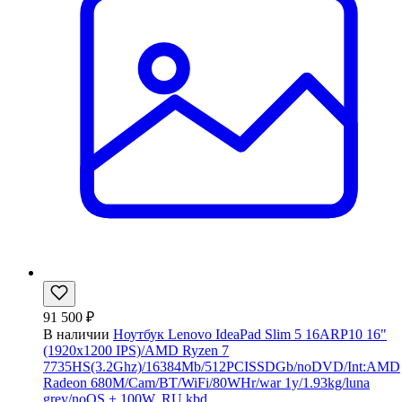
91 500 ₽
В наличии
Ноутбук Lenovo IdeaPad Slim 5 16ARP10 16"
(1920x1200 IPS)/AMD Ryzen 7
7735HS(3.2Ghz)/16384Mb/512PCISSDGb/noDVD/Int:AMD
Radeon 680M/Cam/BT/WiFi/80WHr/war 1y/1.93kg/luna
grey/noOS + 100W, RU kbd