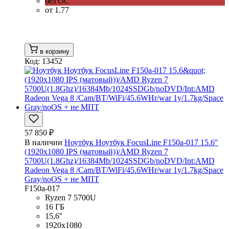
без ОС
от 1.77
в корзину
Код: 13452
57 850 ₽
В наличии
Ноутбук Ноутбук FocusLine F150a-017 15.6"
(1920x1080 IPS (матовый))/AMD Ryzen 7
5700U(1.8Ghz)/16384Mb/1024SSDGb/noDVD/Int:AMD
Radeon Vega 8 /Cam/BT/WiFi/45.6WHr/war 1y/1.7kg/Space
Gray/noOS + не МПТ
F150a-017
Ryzen 7 5700U
16 ГБ
15,6''
1920x1080