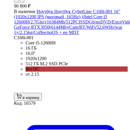
90 800 ₽
В наличии
Ноутбук Ноутбук CyberLine C160i-001 16"
(1920x1200 IPS (матовый, 165Hz) )/Intel Core i5
12600H(2.7Ghz)/16384Mb/512PCISSDGb/noDVD/Ext:nVidi
GeForce RTX3050(6144Mb)/Cam/BT/WiFi/52.6WHr/war
1y/2.15kg/Coffee/noOS + не МПТ
C160i-001
Core i5-12600H
16 ГБ
16,0''
1920x1200
512 ГБ M.2 SSD PCIe
без ОС
от 2.15
в корзину
Код: 16579