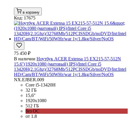
в корзину
Код: 17675
75 450 ₽
В наличии
Ноутбук ACER Extensa 15 EX215-57-512N
15.6"(1920x1080 (матовый) IPS)/Intel Core i5
13420H(2.1Ghz)/32768Mb/512PCISSDGb/noDVD/Int:Intel
HD/Cam/BT/WiFi/50WHr/war 1y/1.8kg/Silver/NoOS
NX.EJBER.009
Core i5-13420H
32 ГБ
15,6''
1920x1080
512 ГБ
без ОС
от 1.8