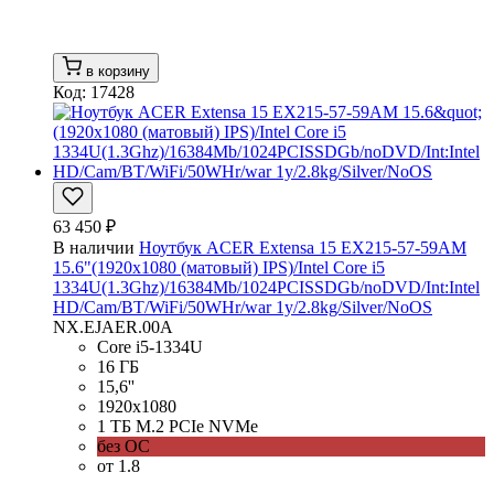
в корзину
Код: 17428
63 450 ₽
В наличии
Ноутбук ACER Extensa 15 EX215-57-59AM
15.6"(1920x1080 (матовый) IPS)/Intel Core i5
1334U(1.3Ghz)/16384Mb/1024PCISSDGb/noDVD/Int:Intel
HD/Cam/BT/WiFi/50WHr/war 1y/2.8kg/Silver/NoOS
NX.EJAER.00A
Core i5-1334U
16 ГБ
15,6''
1920x1080
1 ТБ M.2 PCIe NVMe
без ОС
от 1.8