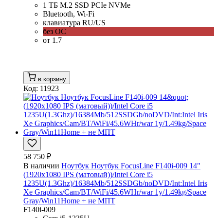
1 ТБ M.2 SSD PCIe NVMe
Bluetooth, Wi-Fi
клавиатура RU/US
без ОС
от 1.7
в корзину
Код: 11923
58 750 ₽
В наличии
Ноутбук Ноутбук FocusLine F140i-009 14"
(1920x1080 IPS (матовый))/Intel Core i5
1235U(1.3Ghz)/16384Mb/512SSDGb/noDVD/Int:Intel Iris
Xe Graphics/Cam/BT/WiFi/45.6WHr/war 1y/1.49kg/Space
Gray/Win11Home + не МПТ
F140i-009