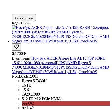
в корзину
Код: 15728
62 700 ₽
В наличии
Ноутбук ACER Aspire Lite AL15-45P-R3RH
15.6"(1920x1080 (матовый) IPS)/AMD Ryzen 5
7430U(2.3Ghz)/16384Mb/512PCISSDGb/noDVD/Int:AMD
Vega/Cam/BT/WiFi/50WHr/war 1y/1.5kg/Iron/NoOS
NX.DJZER.001
Ryzen 5 7430U
16 ГБ
15,6''
1920x1080
512 ГБ M.2 PCIe NVMe
без ОС
от 1.49