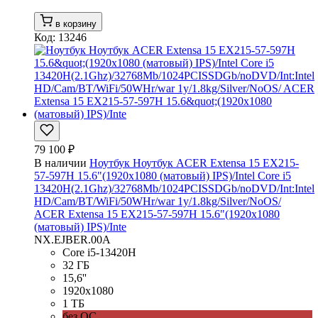
в корзину
Код: 13246
79 100 ₽
В наличии
Ноутбук Ноутбук ACER Extensa 15 EX215-
57-597H 15.6"(1920x1080 (матовый) IPS)/Intel Core i5
13420H(2.1Ghz)/32768Mb/1024PCISSDGb/noDVD/Int:Intel
HD/Cam/BT/WiFi/50WHr/war 1y/1.8kg/Silver/NoOS/
ACER Extensa 15 EX215-57-597H 15.6"(1920x1080
(матовый) IPS)/Inte
NX.EJBER.00A
Core i5-13420H
32 ГБ
15,6''
1920x1080
1 ТБ
без ОС