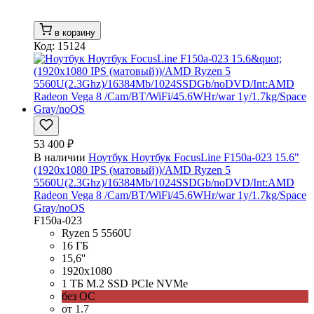
в корзину
Код: 15124
53 400 ₽
В наличии
Ноутбук Ноутбук FocusLine F150a-023 15.6"
(1920x1080 IPS (матовый))/AMD Ryzen 5
5560U(2.3Ghz)/16384Mb/1024SSDGb/noDVD/Int:AMD
Radeon Vega 8 /Cam/BT/WiFi/45.6WHr/war 1y/1.7kg/Space
Gray/noOS
F150a-023
Ryzen 5 5560U
16 ГБ
15,6''
1920x1080
1 ТБ M.2 SSD PCIe NVMe
без ОС
от 1.7