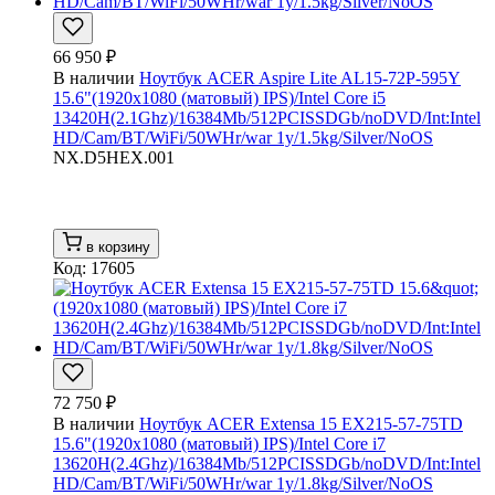
66 950 ₽
В наличии
Ноутбук ACER Aspire Lite AL15-72P-595Y
15.6"(1920x1080 (матовый) IPS)/Intel Core i5
13420H(2.1Ghz)/16384Mb/512PCISSDGb/noDVD/Int:Intel
HD/Cam/BT/WiFi/50WHr/war 1y/1.5kg/Silver/NoOS
NX.D5HEX.001
в корзину
Код: 17605
72 750 ₽
В наличии
Ноутбук ACER Extensa 15 EX215-57-75TD
15.6"(1920x1080 (матовый) IPS)/Intel Core i7
13620H(2.4Ghz)/16384Mb/512PCISSDGb/noDVD/Int:Intel
HD/Cam/BT/WiFi/50WHr/war 1y/1.8kg/Silver/NoOS