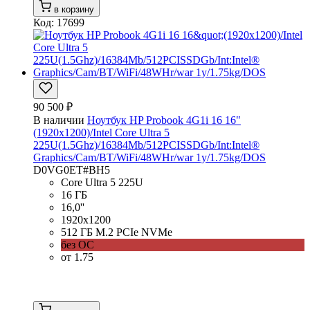
в корзину
Код: 17699
90 500 ₽
В наличии
Ноутбук HP Probook 4G1i 16 16"
(1920x1200)/Intel Core Ultra 5
225U(1.5Ghz)/16384Mb/512PCISSDGb/Int:Intel®
Graphics/Cam/BT/WiFi/48WHr/war 1y/1.75kg/DOS
D0VG0ET#BH5
Core Ultra 5 225U
16 ГБ
16,0''
1920x1200
512 ГБ M.2 PCIe NVMe
без ОС
от 1.75