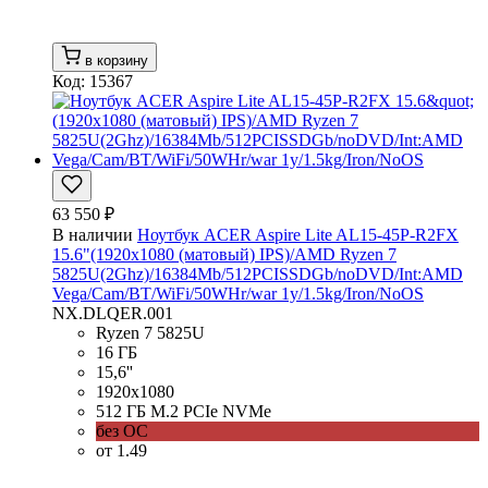
в корзину
Код: 15367
63 550 ₽
В наличии
Ноутбук ACER Aspire Lite AL15-45P-R2FX
15.6"(1920x1080 (матовый) IPS)/AMD Ryzen 7
5825U(2Ghz)/16384Mb/512PCISSDGb/noDVD/Int:AMD
Vega/Cam/BT/WiFi/50WHr/war 1y/1.5kg/Iron/NoOS
NX.DLQER.001
Ryzen 7 5825U
16 ГБ
15,6''
1920x1080
512 ГБ M.2 PCIe NVMe
без ОС
от 1.49