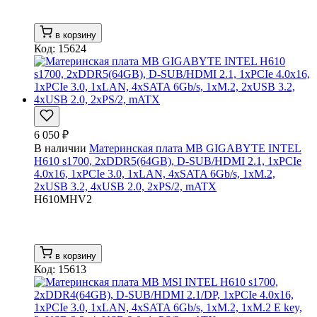
в корзину
Код: 15624
6 050 ₽
В наличии
Материнская плата MB GIGABYTE INTEL
H610 s1700, 2xDDR5(64GB), D-SUB/HDMI 2.1, 1xPCIe
4.0x16, 1xPCIe 3.0, 1xLAN, 4xSATA 6Gb/s, 1xM.2,
2xUSB 3.2, 4xUSB 2.0, 2xPS/2, mATX
H610MHV2
в корзину
Код: 15613