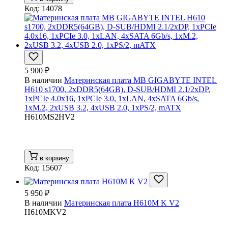
Код: 14078
5 900 ₽
В наличии
Материнская плата MB GIGABYTE INTEL
H610 s1700, 2xDDR5(64GB), D-SUB/HDMI 2.1/2xDP,
1xPCIe 4.0x16, 1xPCIe 3.0, 1xLAN, 4xSATA 6Gb/s,
1xM.2, 2xUSB 3.2, 4xUSB 2.0, 1xPS/2, mATX
H610MS2HV2
в корзину
Код: 15607
5 950 ₽
В наличии
Материнская плата H610M K V2
H610MKV2