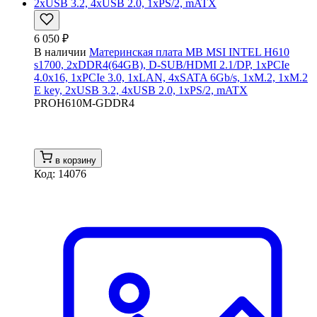
6 050 ₽
В наличии
Материнская плата MB MSI INTEL H610
s1700, 2xDDR4(64GB), D-SUB/HDMI 2.1/DP, 1xPCIe
4.0x16, 1xPCIe 3.0, 1xLAN, 4xSATA 6Gb/s, 1xM.2, 1xM.2
E key, 2xUSB 3.2, 4xUSB 2.0, 1xPS/2, mATX
PROH610M-GDDR4
в корзину
Код: 14076