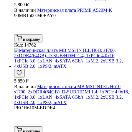
5 800 ₽
В наличии
Материнская плата PRIME A520M-K
90MB1500-M0EAY0
в корзину
Код: 14762
5 850 ₽
В наличии
Материнская плата MB MSI INTEL H610
s1700, 2xDDR4(64GB), D-SUB/HDMI 1.4, 1xPCIe 4.0x16,
1xPCIe 3.0, 1xLAN, 4xSATA 6Gb/s, 1xM.2, 2xUSB 3.2,
4xUSB 2.0, 1xPS/2, mATX
PROH610M-EDDR4
в корзину