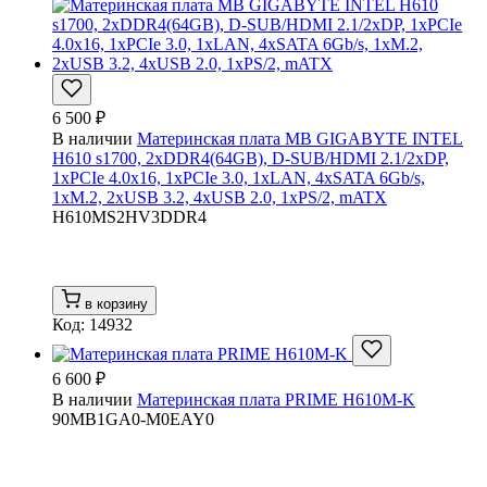
6 500 ₽
В наличии
Материнская плата MB GIGABYTE INTEL
H610 s1700, 2xDDR4(64GB), D-SUB/HDMI 2.1/2xDP,
1xPCIe 4.0x16, 1xPCIe 3.0, 1xLAN, 4xSATA 6Gb/s,
1xM.2, 2xUSB 3.2, 4xUSB 2.0, 1xPS/2, mATX
H610MS2HV3DDR4
в корзину
Код: 14932
6 600 ₽
В наличии
Материнская плата PRIME H610M-K
90MB1GA0-M0EAY0