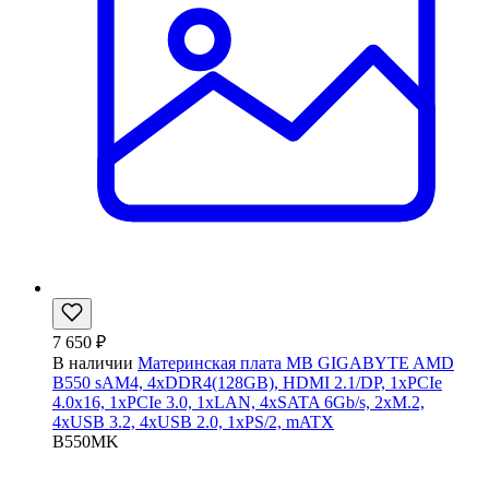
7 650 ₽
В наличии
Материнская плата MB GIGABYTE AMD
B550 sAM4, 4xDDR4(128GB), HDMI 2.1/DP, 1xPCIe
4.0x16, 1xPCIe 3.0, 1xLAN, 4xSATA 6Gb/s, 2xM.2,
4xUSB 3.2, 4xUSB 2.0, 1xPS/2, mATX
B550MK