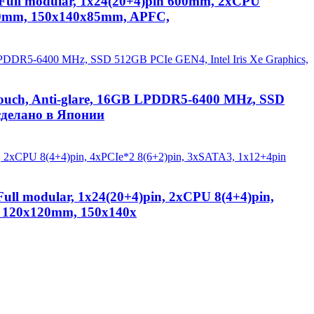
 Full modular, 1x24(20+4)pin 600mm, 2xCPU
120mm, 150x140x85mm, APFC,
uch, Anti-glare, 16GB LPDDR5-6400 MHz, SSD
сделано в Японии
ull modular, 1x24(20+4)pin, 2xCPU 8(4+4)pin,
, 120x120mm, 150x140x