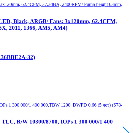
LED, Black, ARGB/ Fans: 3x120mm, 62.4CFM,
5X, 2011, 1366, AM5, AM4)
C36BBE2A-32)
LC, R/W 10300/8700, IOPs 1 300 000/1 400