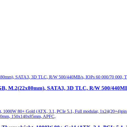
B, M.2(22x80mm), SATA3, 3D TLC, R/W 500/440MB/s