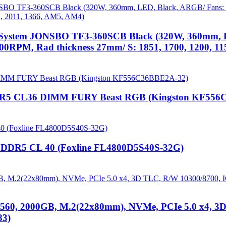
 System JONSBO TF3-360SCB Black (320W, 360mm, 
RPM, Rad thickness 27mm/ S: 1851, 1700, 1200, 11
DR5 CL36 DIMM FURY Beast RGB (Kingston KF556
DDR5 CL 40 (Foxline FL4800D5S40S-32G)
, 2000GB, M.2(22x80mm), NVMe, PCIe 5.0 x4, 3D T
83)