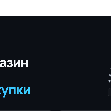
азин
П
п
д
купки