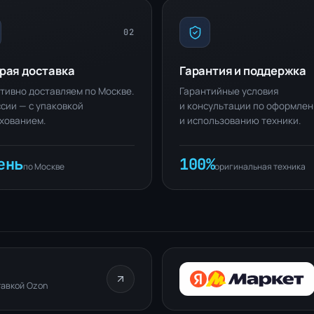
02
рая доставка
Гарантия и поддержка
тивно доставляем по Москве.
Гарантийные условия
сии — с упаковкой
и консультации по оформле
ахованием.
и использованию техники.
ень
100%
по Москве
оригинальная техника
тавкой Ozon