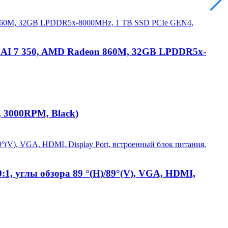
n AI 7 350, AMD Radeon 860M, 32GB LPDDR5x-
, 3000RPM, Black)
:1, углы обзора 89 °(H)/89°(V), VGA, HDMI,