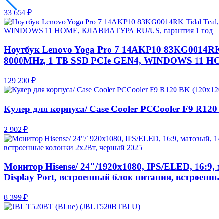
33 654 ₽
Ноутбук Lenovo Yoga Pro 7 14AKP10 83KG0014RK 
8000MHz, 1 TB SSD PCIe GEN4, WINDOWS 11 H
129 200 ₽
Кулер для корпуса/ Case Cooler PCCooler F9 R12
2 902 ₽
Монитор Hisense/ 24"/1920x1080, IPS/ELED, 16:9, 
Display Port, встроенный блок питания, встроенн
8 399 ₽