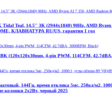
Tidal Teal, 14.5" 3K (2944x1840) 90Hz, AMD Ryze
OME, КЛАВИАТУРА RU/US, гарантия 1 год
0 BK (120x120x30mm, 4-pin PWM, 114CFM, 42.7dBA
матовый, 144Гц, время отклика 5мс, 250кд/м2, 1000
ые колонки 2х2Вт, черный 2025