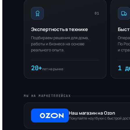
01
Экспертность в технике
Быст
Подбираем решения для дома,
Опера
работы и бизнеса на основе
По Рос
реального опыта.
и стр
20+
1 д
лет на рынке
МЫ НА МАРКЕТПЛЕЙСАХ
Наш магазин на Ozon
Покупайте ноутбуки с быстрой дос