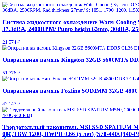
Система жидкостного охлаждения/ Water Cooling
37.3dBA, 2400RPM/ Pump height 63mm, 30dBA, 2500
21 574 ₽
Оперативная память Kingston 32GB 5600MT/s D
51 776 ₽
Оперативная память Foxline SODIMM 32GB 4800 
43 147 ₽
Твердотельный накопитель MSI SSD SPATIUM M560
000,TBW 1200, DWPD 0.66 (5 лет) (S78-440Q940-P