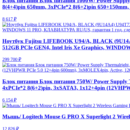
Блок питания Блок питания 1000W/ Power Supply T
8(4+4)pin 650mm, 3xPCIe*2 8(6+2)pin 650+150mm
8 617 ₽
Ноутбук Fujitsu LIFEBOOK U94/A, BLACK (9U14A4
512GB PCIe GEN4, Intel Iris Xe Graphics, WIND
299 700 ₽
Блок питания Блок питания 750W/ Power Supply The
4xPCIe*2 8(6+2)pin, 3xSATA3, 1x12+4pin (12VHP
6 154 ₽
Мышь/ Logitech Mouse G PRO Х Superlight 2 Wirele
12 826 ₽