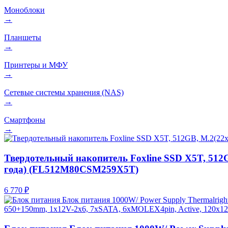
Моноблоки
→
Планшеты
→
Принтеры и МФУ
→
Сетевые системы хранения (NAS)
→
Смартфоны
→
Твердотельный накопитель Foxline SSD X5T, 512G
года) (FL512M80CSM259X5T)
6 770 ₽