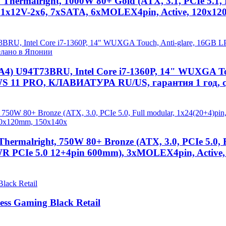
hermalright, 1000W 80+ Gold (ATX, 3.1, PCIe 5.1,
, 1x12V-2x6, 7xSATA, 6xMOLEX4pin, Active, 120x
) U94T73BRU, Intel Core i7-1360P, 14" WUXGA To
OWS 11 PRO, КЛАВИАТУРА RU/US, гарантия 1 год, 
rmalright, 750W 80+ Bronze (ATX, 3.0, PCIe 5.0, F
WR PCIe 5.0 12+4pin 600mm), 3xMOLEX4pin, Active
ss Gaming Black Retail