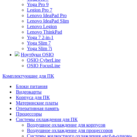
Yoga Pro 9
Legion Pro 7
Lenovo IdeaPad Pro
Lenovo IdeaPad Slim
Lenovo Legion
Lenovo ThinkPad
Yoga 7 2-in-1
Yoga Slim 7
Yoga Slim 7i
Ноутбуки OSIO
OSIO CyberLine
OSIO FocusLine
Комплектующие для ПК
Блоки питания
Видеокарты
Корпуса для ПК
Материнские платы
Оперативная память
Процессоры
Системы охлаждения для ПК
Воздушное охлаждение для корпусов
Воздушное охлаждение для процессоров
Системы жидкостного охлаждения «всё-в-одном»