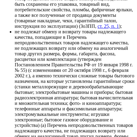
быть сохранены его упаковка, товарный вид,
потребительские свойства, пломбы, фабричные ярлыки,
а также все полученные от продавца документы
(товарные накладные, чеки, гарантийный талон,
инструкция по эксплуатации)
(ЗоЗПП,
ст. 25, п. 1
)
;
не подлежат обмену и возврату товары надлежащего
качества, попадающие в Перечень
непродовольственных товаров надлежащего качества,
не подлежащих возврату или обмену на аналогичный
товар других размера, формы, габарита, фасона,
расцветки или комплектации (утвержден
Постановлением Правительства РФ от 19 января 1998 г.
№ 55) (с изменениями от 20 октября 1998 г., 6 февраля
2002 г.), а именно технически сложные товары бытового
назначения, на которые установлены гарантийные сроки
(станки металлорежущие и деревообрабатывающие
бытовые; электробытовые машины и приборы; бытовая
радиоэлектронная аппаратура; бытовая вычислительная
и множительная техника; фото- и киноаппаратура;
телефонные аппараты и факсимильная аппаратура;
электромузыкальные инструменты; игрушки
электронные; бытовое газовое оборудование и
устройства)
(a) Перечень непродовольственных товаров
надлежащего качества, не подлежащих возврату или
обмену на аналогичный товар других размера, формы,