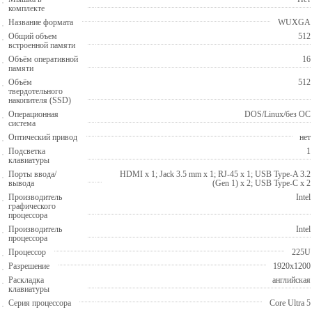
комплекте
Название формата
WUXGA
Общий объем
512
встроенной памяти
Объём оперативной
16
памяти
Объём
512
твердотельного
накопителя (SSD)
Операционная
DOS/Linux/без ОС
система
Оптический привод
нет
Подсветка
1
клавиатуры
Порты ввода/
HDMI x 1; Jack 3.5 mm x 1; RJ-45 x 1; USB Type-A 3.2
вывода
(Gen 1) x 2; USB Type-C x 2
Производитель
Intel
графического
процессора
Производитель
Intel
процессора
Процессор
225U
Разрешение
1920x1200
Раскладка
английская
клавиатуры
Серия процессора
Core Ultra 5