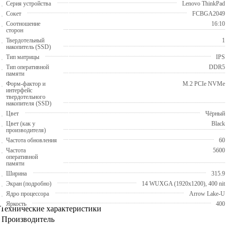
Серия устройства
Lenovo ThinkPad
Сокет
FCBGA2049
Соотношение
16:10
сторон
Твердотельный
1
накопитель (SSD)
Тип матрицы
IPS
Тип оперативной
DDR5
памяти
Форм-фактор и
M.2 PCIe NVMe
интерфейс
твердотельного
накопителя (SSD)
Цвет
Чёрный
Цвет (как у
Black
производителя)
Частота обновления
60
Частота
5600
оперативной
памяти
Ширина
315.9
Экран (подробно)
14 WUXGA (1920х1200), 400 nit
Ядро процессора
Arrow Lake-U
Яркость
400
Технические характеристики
Производитель