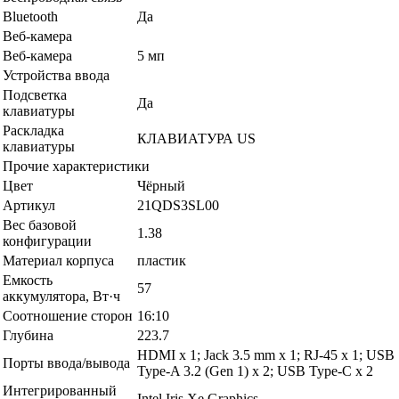
Bluetooth
Да
Веб-камера
Веб-камера
5 мп
Устройства ввода
Подсветка
Да
клавиатуры
Раскладка
КЛАВИАТУРА US
клавиатуры
Прочие характеристики
Цвет
Чёрный
Артикул
21QDS3SL00
Вес базовой
1.38
конфигурации
Материал корпуса
пластик
Емкость
57
аккумулятора, Вт·ч
Соотношение сторон
16:10
Глубина
223.7
HDMI x 1; Jack 3.5 mm x 1; RJ-45 x 1; USB
Порты ввода/вывода
Type-A 3.2 (Gen 1) x 2; USB Type-C x 2
Интегрированный
Intel Iris Xe Graphics