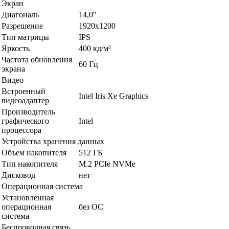
Экран
Диагональ
14,0''
Разрешение
1920x1200
Тип матрицы
IPS
Яркость
400 кд/м²
Частота обновления
60 Гц
экрана
Видео
Встроенный
Intel Iris Xe Graphics
видеоадаптер
Производитель
графического
Intel
процессора
Устройства хранения данных
Объем накопителя
512 ГБ
Тип накопителя
M.2 PCIe NVMe
Дисковод
нет
Операционная система
Установленная
операционная
без ОС
система
Беспроводная связь