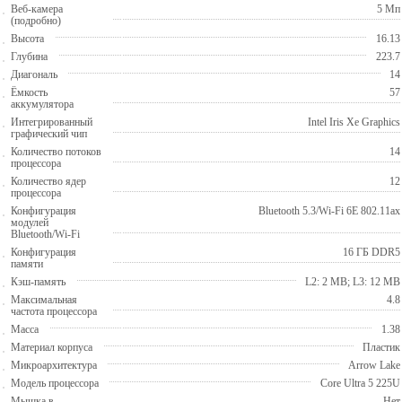
Веб-камера
5 Мп
(подробно)
Высота
16.13
Глубина
223.7
Диагональ
14
Ёмкость
57
аккумулятора
Интегрированный
Intel Iris Xe Graphics
графический чип
Количество потоков
14
процессора
Количество ядер
12
процессора
Конфигурация
Bluetooth 5.3/Wi-Fi 6E 802.11ax
модулей
Bluetooth/Wi-Fi
Конфигурация
16 ГБ DDR5
памяти
Кэш-память
L2: 2 MB; L3: 12 MB
Максимальная
4.8
частота процессора
Масса
1.38
Материал корпуса
Пластик
Микроархитектура
Arrow Lake
Модель процессора
Core Ultra 5 225U
Мышка в
Нет