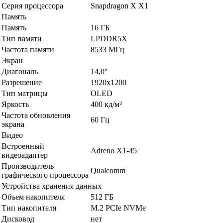
Серия процессора
Snapdragon X X1
Память
Память
16 ГБ
Тип памяти
LPDDR5X
Частота памяти
8533 МГц
Экран
Диагональ
14,0''
Разрешение
1920x1200
Тип матрицы
OLED
Яркость
400 кд/м²
Частота обновления
60 Гц
экрана
Видео
Встроенный
Adreno X1-45
видеоадаптер
Производитель
Qualcomm
графического процессора
Устройства хранения данных
Объем накопителя
512 ГБ
Тип накопителя
M.2 PCIe NVMe
Дисковод
нет