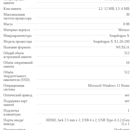
памяти
Кэш-память
L2: 12 MB; L3: 6 MB
Максимальная
30
частота процессора
Масса
0.98
Материал корпуса
Металл
Микроархитектура
Snapdragon X
Модель процессора
Snapdragon X X1-26-100
Название формата
WUXGA
Общий объем
512
встроенной памяти
Объём оперативной
16
памяти
Объём
512
твердотельного
накопителя (SSD)
Операционная
Microsoft Windows 11 Home
система
Оптический привод
нет
Поддержка карт
нет
памяти
Подсветка
1
клавиатуры
Порты ввода/
HDMI; Jack 3.5 mm x 1; USB 4 x 2; USB Type-A 3.2 (Gen
вывода
1) x 1
Производитель
Qualcomm