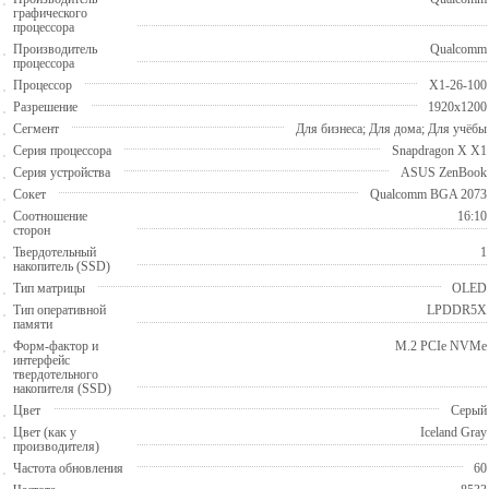
графического
процессора
Производитель
Qualcomm
процессора
Процессор
X1-26-100
Разрешение
1920x1200
Сегмент
Для бизнеса; Для дома; Для учёбы
Серия процессора
Snapdragon X X1
Серия устройства
ASUS ZenBook
Сокет
Qualcomm BGA 2073
Соотношение
16:10
сторон
Твердотельный
1
накопитель (SSD)
Тип матрицы
OLED
Тип оперативной
LPDDR5X
памяти
Форм-фактор и
M.2 PCIe NVMe
интерфейс
твердотельного
накопителя (SSD)
Цвет
Серый
Цвет (как у
Iceland Gray
производителя)
Частота обновления
60