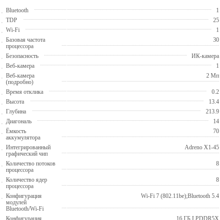
Bluetooth
1
TDP
25
Wi-Fi
1
Базовая частота
30
процессора
Безопасность
ИК-камера
Веб-камера
1
Веб-камера
2 Мп
(подробно)
Время отклика
0.2
Высота
13.4
Глубина
213.9
Диагональ
14
Ёмкость
70
аккумулятора
Интегрированный
Adreno X1-45
графический чип
Количество потоков
8
процессора
Количество ядер
8
процессора
Конфигурация
Wi-Fi 7 (802.11be);Bluetooth 5.4
модулей
Bluetooth/Wi-Fi
Конфигурация
16 ГБ LPDDR5X