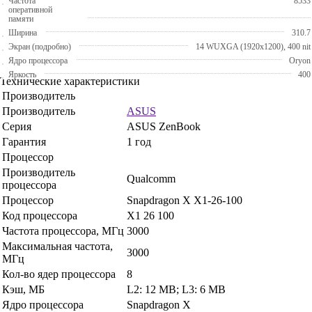
Частота
8533
оперативной
памяти
Ширина
310.7
Экран (подробно)
14 WUXGA (1920x1200), 400 nit
Ядро процессора
Oryon
Яркость
400
Технические характеристики
Производитель
Производитель
ASUS
Серия
ASUS ZenBook
Гарантия
1 год
Процессор
Производитель
Qualcomm
процессора
Процессор
Snapdragon X X1-26-100
Код процессора
X1 26 100
Частота процессора, МГц
3000
Максимальная частота,
3000
МГц
Кол-во ядер процессора
8
Кэш, МБ
L2: 12 MB; L3: 6 MB
Ядро процессора
Snapdragon X