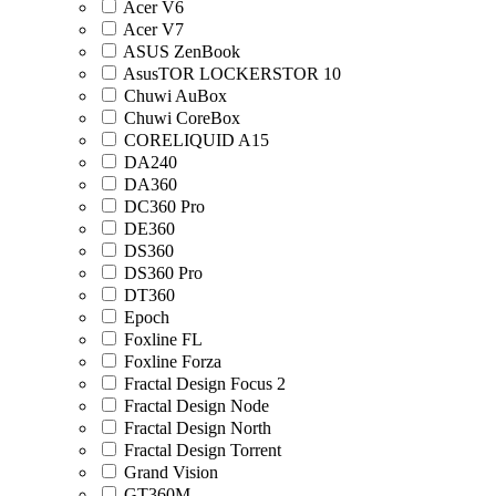
Acer V6
Acer V7
ASUS ZenBook
AsusTOR LOCKERSTOR 10
Chuwi AuBox
Chuwi CoreBox
CORELIQUID A15
DA240
DA360
DC360 Pro
DE360
DS360
DS360 Pro
DT360
Epoch
Foxline FL
Foxline Forza
Fractal Design Focus 2
Fractal Design Node
Fractal Design North
Fractal Design Torrent
Grand Vision
GT360M