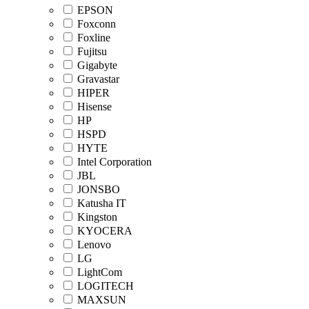
EPSON
Foxconn
Foxline
Fujitsu
Gigabyte
Gravastar
HIPER
Hisense
HP
HSPD
HYTE
Intel Corporation
JBL
JONSBO
Katusha IT
Kingston
KYOCERA
Lenovo
LG
LightCom
LOGITECH
MAXSUN