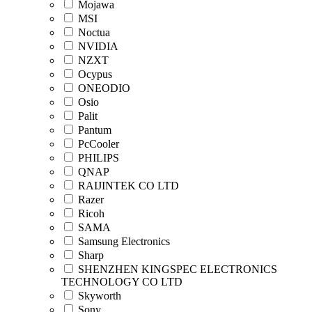
Mojawa
MSI
Noctua
NVIDIA
NZXT
Ocypus
ONEODIO
Osio
Palit
Pantum
PcCooler
PHILIPS
QNAP
RAIJINTEK CO LTD
Razer
Ricoh
SAMA
Samsung Electronics
Sharp
SHENZHEN KINGSPEC ELECTRONICS
TECHNOLOGY CO LTD
Skyworth
Sony