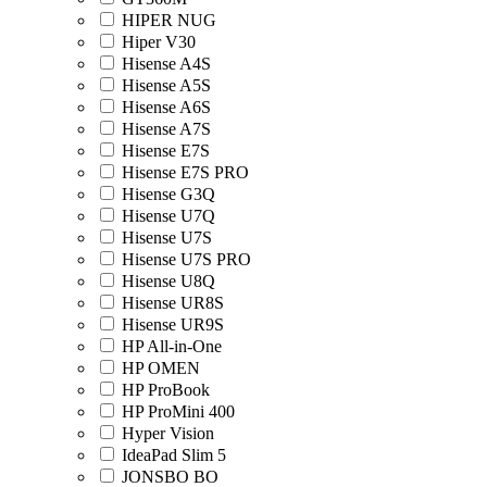
HIPER NUG
Hiper V30
Hisense A4S
Hisense A5S
Hisense A6S
Hisense A7S
Hisense E7S
Hisense E7S PRO
Hisense G3Q
Hisense U7Q
Hisense U7S
Hisense U7S PRO
Hisense U8Q
Hisense UR8S
Hisense UR9S
HP All-in-One
HP OMEN
HP ProBook
HP ProMini 400
Hyper Vision
IdeaPad Slim 5
JONSBO BO