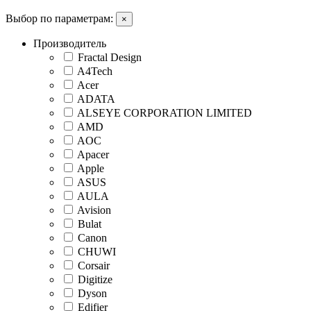
Выбор по параметрам:
×
Производитель
Fractal Design
A4Tech
Acer
ADATA
ALSEYE CORPORATION LIMITED
AMD
AOC
Apacer
Apple
ASUS
AULA
Avision
Bulat
Canon
CHUWI
Corsair
Digitize
Dyson
Edifier