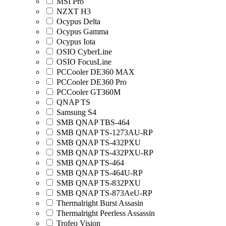
MSI Pro
NZXT H3
Ocypus Delta
Ocypus Gamma
Ocypus Iota
OSIO CyberLine
OSIO FocusLine
PCCooler DE360 MAX
PCCooler DE360 Pro
PCCooler GT360M
QNAP TS
Samsung S4
SMB QNAP TBS-464
SMB QNAP TS-1273AU-RP
SMB QNAP TS-432PXU
SMB QNAP TS-432PXU-RP
SMB QNAP TS-464
SMB QNAP TS-464U-RP
SMB QNAP TS-832PXU
SMB QNAP TS-873AeU-RP
Thermalright Burst Assasin
Thermalright Peerless Assassin
Trofeo Vision