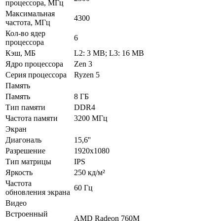
процессора, МГц
Максимальная
4300
частота, МГц
Кол-во ядер
6
процессора
Кэш, МБ
L2: 3 MB; L3: 16 MB
Ядро процессора
Zen 3
Серия процессора
Ryzen 5
Память
Память
8 ГБ
Тип памяти
DDR4
Частота памяти
3200 МГц
Экран
Диагональ
15,6''
Разрешение
1920x1080
Тип матрицы
IPS
Яркость
250 кд/м²
Частота
60 Гц
обновления экрана
Видео
Встроенный
AMD Radeon 760M