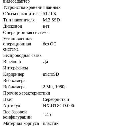
видеоадаптер
Устройства хранения данных
Объем накопителя
512 ГБ
Тип накопителя
M.2 SSD
Дисковод
нет
Операционная система
Установленная
операционная
без ОС
система
Беспроводная связь
Bluetooth
Да
Интерфейсы
Кардридер
microSD
Веб-камера
Веб-камера
2 Мп, 1080p
Прочие характеристики
Цвет
Серебристый
Артикул
NX.DT8CD.006
Вес базовой
1.45
конфигурации
Материал корпуса
пластик