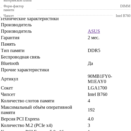
материнской платы
Форм-фактор
DIMM
памяти
Чипсет
Intel B760
Технические характеристики
Производитель
Производитель
ASUS
Гарантия
2 мес.
Память
Тип памяти
DDR5
Беспроводная связь
Bluetooth
Да
Прочие характеристики
90MB1FY0-
Артикул
M1EAY0
Сокет
LGA1700
Чипсет
Intel B760
Количество слотов памяти
4
Максимальный объём оперативной
192
памяти
Версия PCI Express
4.0
Количество M.2 (PCIe x4)
3