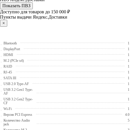
Показать ПВЗ
Доступно для товаров до 150 000 ₽
Пункты выдачи Яндекс.Доставки
×
Bluetooth
1
DisplayPort
1
HDMI
1
M.2 (PCIe x4)
1
RAID
1
RJ-45
1
SATA III
1
USB 2.0 Type-AF
1
USB 3.2 Gen1 Type-
1
AF
USB 3.2 Gen2 Type-
1
CF
Wi-Fi
1
Версия PCI Express
4.0
Количество Audio
5
jack
Количество M.2
3