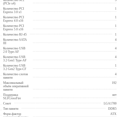
(PCIe x4)
Количество PCI
1
Express 3.0 x1
Количество PCI
1
Express 4.0 x16
Количество PCI
1
Express 5.0 x16
Количество RJ-45
1
Количество SATA
4
III
Количество USB
4
2.0 Type-AF
Количество USB
4
3.2 Gen1 Type-AF
Количество USB
1
3.2 Gen2 Type-CF
Количество слотов
4
памяти
Максимальный
192
объём оперативной
памяти
Поддержка
нет
SLI/CrossFire
Сокет
LGA1700
Тип памяти
DDR5
Форм-фактор
ATX