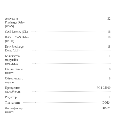
Activate to
32
Precharge Delay
(tRAS)
CAS Latency (CL)
16
RAS to CAS Delay
18
(tRCD)
Row Precharge
18
Delay (tRP)
Количество
1
модулей в
комплекте
Общий объем
8
памяти
Объем одного
8
модуля
Пропускная
PC4-25600
способность
Радиатор
1
Тип памяти
DDR4
Форм-фактор
DIMM
памяти