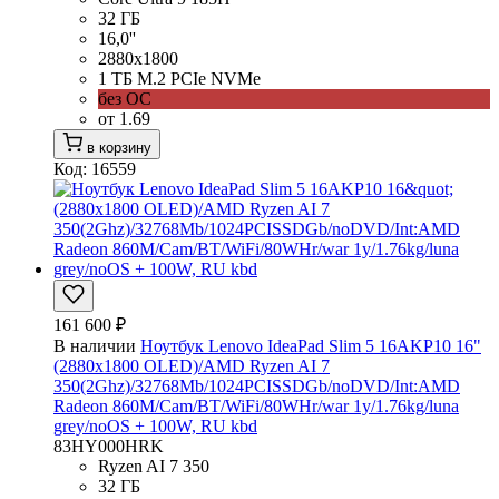
32 ГБ
16,0''
2880x1800
1 ТБ M.2 PCIe NVMe
без ОС
от 1.69
в корзину
Код: 16559
161 600 ₽
В наличии
Ноутбук Lenovo IdeaPad Slim 5 16AKP10 16"
(2880x1800 OLED)/AMD Ryzen AI 7
350(2Ghz)/32768Mb/1024PCISSDGb/noDVD/Int:AMD
Radeon 860M/Cam/BT/WiFi/80WHr/war 1y/1.76kg/luna
grey/noOS + 100W, RU kbd
83HY000HRK
Ryzen AI 7 350
32 ГБ