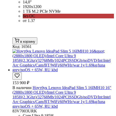
14,0''
1920x1200
1 ТБ M.2 PCIe NVMe
без ОС
от 1.37
в корзину
Код: 16561
153 900 ₽
В наличии
Ноутбук Lenovo IdeaPad Slim 5 16IMH10 16"
(2880x1800 OLED)/Intel Core Ultra 9
185H(2.3Ghz)/32768Mb/1024PCISSDGb/noDVD/Int:Intel
Arc Graphics/Cam/BT/WiFi/60WHr/war 1y/1.69kg/luna
grey/noOS + 65W, RU kbd
83V7003URK
Core Ultra 9 185H