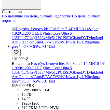
Сортировка
По наличию
По цене, сначала недорогие
По цене, сначала
дорогие
101 900 ₽
В наличии
Ноутбук Lenovo IdeaPad Slim 5 14IMH10 14"
(1920x1200 OLED)/Intel Core Ultra 5
135H(1.7Ghz)/16384Mb/512PCISSDGb/noDVD/Int:Intel
Arc Graphics/Cam/BT/WiFi/60WHr/war 1y/1.39kg/luna
grey/noOS + 65W, RU kbd
83V6000FRK
Core Ultra 5 135H
16 ГБ
14,0''
1920x1200
512 ГБ M.2 PCIe NVMe