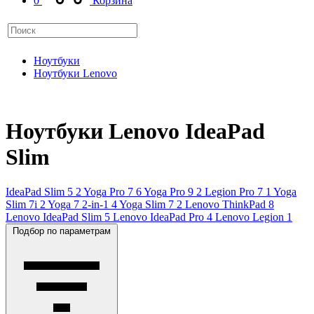
0
Корзина
Ноутбуки
Ноутбуки Lenovo
Ноутбуки Lenovo IdeaPad
Slim
IdeaPad Slim 5
2
Yoga Pro 7
6
Yoga Pro 9
2
Legion Pro 7
1
Yoga
Slim 7i
2
Yoga 7 2-in-1
4
Yoga Slim 7
2
Lenovo ThinkPad
8
Lenovo IdeaPad Slim
5
Lenovo IdeaPad Pro
4
Lenovo Legion
1
Подбор по параметрам