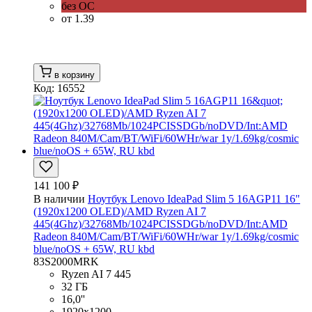
без ОС
от 1.39
в корзину
Код: 16552
141 100 ₽
В наличии
Ноутбук Lenovo IdeaPad Slim 5 16AGP11 16"
(1920x1200 OLED)/AMD Ryzen AI 7
445(4Ghz)/32768Mb/1024PCISSDGb/noDVD/Int:AMD
Radeon 840M/Cam/BT/WiFi/60WHr/war 1y/1.69kg/cosmic
blue/noOS + 65W, RU kbd
83S2000MRK
Ryzen AI 7 445
32 ГБ
16,0''
1920x1200