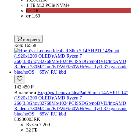
1 ТБ M.2 PCIe NVMe
без ОС
от 1.69
в корзину
Код: 16558
142 450 ₽
В наличии
Ноутбук Lenovo IdeaPad Slim 5 14AHP11 14"
(1920x1200 OLED)/AMD Ryzen 7
260(3.8Ghz)/32768Mb/1024PCISSDGb/noDVD/Int:AMD
Radeon 780M/Cam/BT/WiFi/60WHr/war 1y/1.37kg/cosmic
blue/noOS + 65W, RU kbd
83S30003RK
Ryzen 7 260
32 ГБ