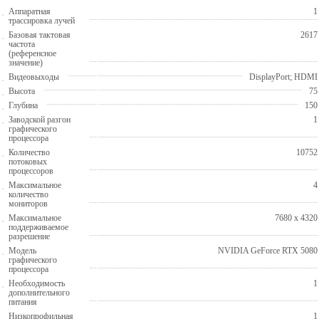
Аппаратная
1
трассировка лучей
Базовая тактовая
2617
частота
(референсное
значение)
Видеовыходы
DisplayPort; HDMI
Высота
75
Глубина
150
Заводской разгон
1
графического
процессора
Количество
10752
потоковых
процессоров
Максимальное
4
количество
мониторов
Максимальное
7680 x 4320
поддерживаемое
разрешение
Модель
NVIDIA GeForce RTX 5080
графического
процессора
Необходимость
1
дополнительного
питания
Низкопрофильная
1