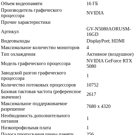
Объем видеопамяти
16 ГБ
Производитель графического
NVIDIA
процессора
Прочие характеристики
GV-N5080AORUSM-
Артикул
16GD
Видеовыходы
DisplayPort; HDMI
Максимальное количество мониторов
4
Тип охлаждения
Активное (воздушное)
NVIDIA GeForce RTX
Модель графического процессора
5080
Заводской разгон графического
1
процессора
Количество потоковых процессоров
10752
Базовая тактовая частота (референсное
2617
значение)
Максимальное поддерживаемое
7680 x 4320
разрешение
Необходимость дополнительного
1
питания
Низкопрофильная плата
1
Полоса пропускания шины памяти
256