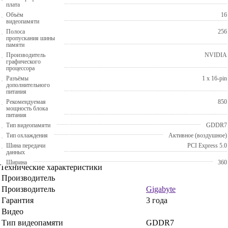
плата
Объём
16
видеопамяти
Полоса
256
пропускания шины
памяти
Производитель
NVIDIA
графического
процессора
Разъёмы
1 x 16-pin
дополнительного
питания
Рекомендуемая
850
мощность блока
питания
Тип видеопамяти
GDDR7
Тип охлаждения
Активное (воздушное)
Шина передачи
PCI Express 5.0
данных
Ширина
360
Технические характеристики
Производитель
Производитель
Gigabyte
Гарантия
3 года
Видео
Тип видеопамяти
GDDR7