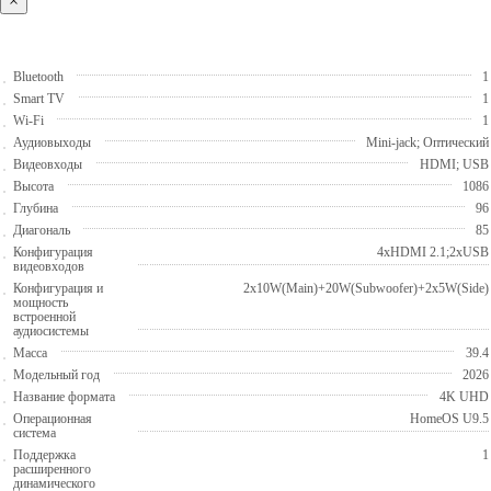
×
Bluetooth
1
Smart TV
1
Wi-Fi
1
Аудиовыходы
Mini-jack; Оптический
Видеовходы
HDMI; USB
Высота
1086
Глубина
96
Диагональ
85
Конфигурация
4хHDMI 2.1;2хUSB
видеовходов
Конфигурация и
2х10W(Main)+20W(Subwoofer)+2х5W(Side)
мощность
встроенной
аудиосистемы
Масса
39.4
Модельный год
2026
Название формата
4K UHD
Операционная
HomeOS U9.5
система
Поддержка
1
расширенного
динамического