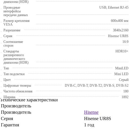
диапазона (HDR)
Проводные
USB; Ethernet RJ-45
интерфейсы
передачи данных
Размер крепления
600x400 мм
VESA
Разрешение
3840x2160
Серия
Hisense UR8S
Соотношение
16:9
сторон
Стандарты
HDR10+
расширенного
динамического
диапазона (HDR)
Тип
MiniLED
Тип подсветки
Mini LED
Цвет
Серый
Цифровые тюнеры
DVB-C; DVB-T; DVB-T2; DVB-S; DVB-S2
Частота обновления
180
Ширина
1892
Технические характеристики
Производитель
Производитель
Hisense
Серия
Hisense UR8S
Гарантия
1 год