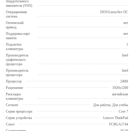
твердотельного
накопителя (SSD)
Операционная
DOS/Linux/без ОС
система
Оптический
нет
привод
Поддержка карт
нет
памяти
Подсветка
1
клавиатуры
Производитель
Intel
графического
процессора
Производитель
Intel
процессора
Процессор
240H
Разрешение
1920x1200
Раскладка
английская
клавиатуры
Сегмент
Для работы; Для учёбы
Серия процессора
Core 7
Серия устройства
Lenovo ThinkPad
Сокет
FCBGA1744
Соотношение
16:10