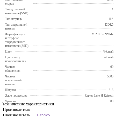
сторон
Твердотельный
1
накопитель (SSD)
Тип матрицы
IPS
Тип оперативной
DDR5
памяти
Форм-фактор и
M.2 PCIe NVMe
интерфейс
твердотельного
накопителя (SSD)
Цвет
Чёрный
Цвет (как у
чёрный
производителя)
Частота
60
обновления
Частота
5600
оперативной
памяти
Ширина
313
Ядро процессора
Raptor Lake-H Refresh
Яркость
300
Технические характеристики
Производитель
Производитель
Lenovo