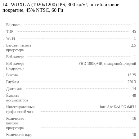
14″ WUXGA (1920x1200) IPS, 300 кд/м², антибликовое
покрытие, 45% NTSC, 60 Гц
Bluetooth
1
TDP
45
Wi-Fi
1
Базовая частота
2.5
процессора
Веб-камера
1
Веб-камера
FHD 1080p+IR, с защитной шторкой
(подробно)
Высота
15.25
Глубина
220.3
Диагональ
14
Ёмкость
48
аккумулятора
Интегрированный
Intel Arc Xe-LPG 64EU
графический чип
Количество
16
потоков
процессора
Количество ядер
10