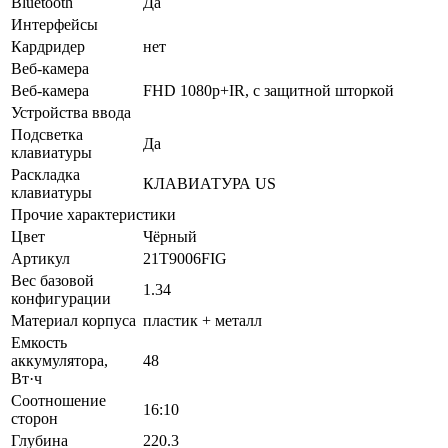
Bluetooth
Да
Интерфейсы
Кардридер
нет
Веб-камера
Веб-камера
FHD 1080p+IR, с защитной шторкой
Устройства ввода
Подсветка
Да
клавиатуры
Раскладка
КЛАВИАТУРА US
клавиатуры
Прочие характеристики
Цвет
Чёрный
Артикул
21T9006FIG
Вес базовой
1.34
конфигурации
Материал корпуса
пластик + металл
Емкость
аккумулятора,
48
Вт·ч
Соотношение
16:10
сторон
Глубина
220.3