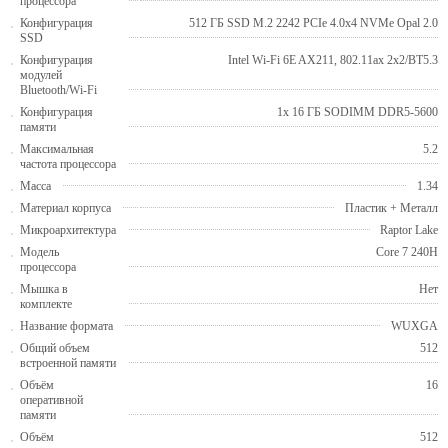
процессора
Конфигурация
512 ГБ SSD M.2 2242 PCIe 4.0x4 NVMe Opal 2.0
SSD
Конфигурация
Intel Wi-Fi 6E AX211, 802.11ax 2x2/BT5.3
модулей
Bluetooth/Wi-Fi
Конфигурация
1x 16 ГБ SODIMM DDR5-5600
памяти
Максимальная
5.2
частота процессора
Масса
1.34
Материал корпуса
Пластик + Металл
Микроархитектура
Raptor Lake
Модель
Core 7 240H
процессора
Мышка в
Нет
комплекте
Название формата
WUXGA
Общий объем
512
встроенной памяти
Объём
16
оперативной
памяти
Объём
512