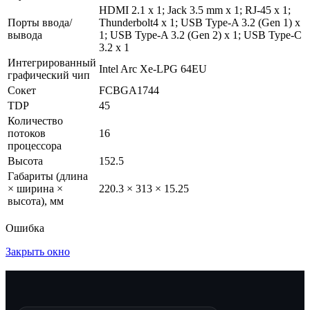
HDMI 2.1 x 1; Jack 3.5 mm x 1; RJ-45 x 1;
Порты ввода/
Thunderbolt4 x 1; USB Type-A 3.2 (Gen 1) x
вывода
1; USB Type-A 3.2 (Gen 2) x 1; USB Type-C
3.2 x 1
Интегрированный
Intel Arc Xe-LPG 64EU
графический чип
Сокет
FCBGA1744
TDP
45
Количество
потоков
16
процессора
Высота
152.5
Габариты (длина
× ширина ×
220.3 × 313 × 15.25
высота), мм
Ошибка
Закрыть окно