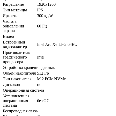
Разрешение
1920x1200
Тип матрицы
IPS
Яркость
300 кд/м²
Частота
обновления
60 Гц
экрана
Видео
Встроенный
Intel Arc Xe-LPG 64EU
видеоадаптер
Производитель
графического
Intel
процессора
Устройства хранения данных
Объем накопителя
512 ГБ
Тип накопителя
M.2 PCIe NVMe
Дисковод
нет
Операционная система
Установленная
операционная
без ОС
система
Беспроводная связь