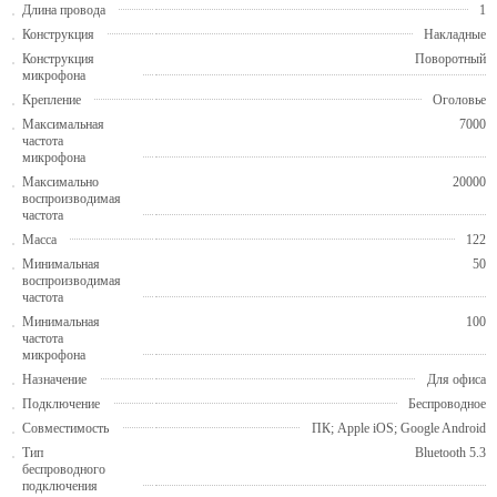
Длина провода
1
Конструкция
Накладные
Конструкция
Поворотный
микрофона
Крепление
Оголовье
Максимальная
7000
частота
микрофона
Максимально
20000
воспроизводимая
частота
Масса
122
Минимальная
50
воспроизводимая
частота
Минимальная
100
частота
микрофона
Назначение
Для офиса
Подключение
Беспроводное
Совместимость
ПК; Apple iOS; Google Android
Тип
Bluetooth 5.3
беспроводного
подключения