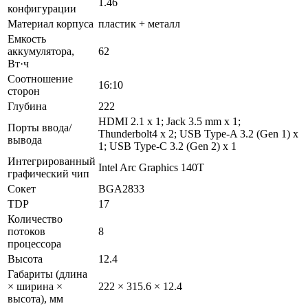
1.46
конфигурации
Материал корпуса
пластик + металл
Емкость
аккумулятора,
62
Вт·ч
Соотношение
16:10
сторон
Глубина
222
HDMI 2.1 x 1; Jack 3.5 mm x 1;
Порты ввода/
Thunderbolt4 x 2; USB Type-A 3.2 (Gen 1) x
вывода
1; USB Type-C 3.2 (Gen 2) x 1
Интегрированный
Intel Arc Graphics 140T
графический чип
Сокет
BGA2833
TDP
17
Количество
потоков
8
процессора
Высота
12.4
Габариты (длина
× ширина ×
222 × 315.6 × 12.4
высота), мм