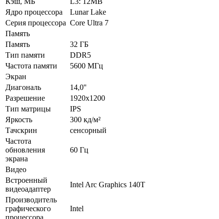
Кэш, МБ
L3: 12MB
Ядро процессора
Lunar Lake
Серия процессора
Core Ultra 7
Память
Память
32 ГБ
Тип памяти
DDR5
Частота памяти
5600 МГц
Экран
Диагональ
14,0''
Разрешение
1920x1200
Тип матрицы
IPS
Яркость
300 кд/м²
Тачскрин
сенсорный
Частота
обновления
60 Гц
экрана
Видео
Встроенный
Intel Arc Graphics 140T
видеоадаптер
Производитель
графического
Intel
процессора