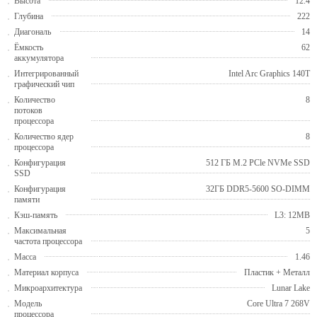
Высота
12.4
Глубина
222
Диагональ
14
Ёмкость
62
аккумулятора
Интегрированный
Intel Arc Graphics 140T
графический чип
Количество
8
потоков
процессора
Количество ядер
8
процессора
Конфигурация
512 ГБ M.2 PCle NVMe SSD
SSD
Конфигурация
32ГБ DDR5-5600 SO-DIMM
памяти
Кэш-память
L3: 12MB
Максимальная
5
частота процессора
Масса
1.46
Материал корпуса
Пластик + Металл
Микроархитектура
Lunar Lake
Модель
Core Ultra 7 268V
процессора