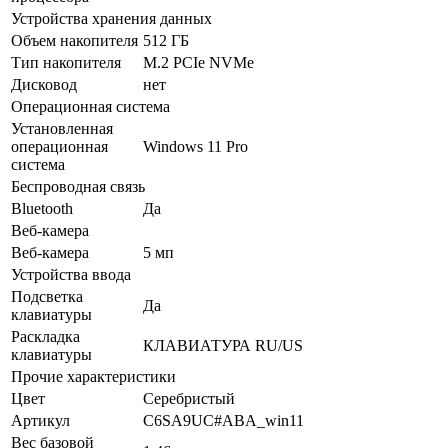
Устройства хранения данных
Объем накопителя
512 ГБ
Тип накопителя
M.2 PCIe NVMe
Дисковод
нет
Операционная система
Установленная
операционная
Windows 11 Pro
система
Беспроводная связь
Bluetooth
Да
Веб-камера
Веб-камера
5 мп
Устройства ввода
Подсветка
Да
клавиатуры
Раскладка
КЛАВИАТУРА RU/US
клавиатуры
Прочие характеристики
Цвет
Серебристый
Артикул
C6SA9UC#ABA_win11
Вес базовой