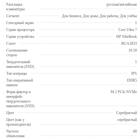
Раскладка
русская/английская
клавиатуры
Сегмент
Для бизнеса; Для дома; Для работы; Для учёбы
Сенсорный экран
1
Серия процессора
Core Ultra 7
Серия устройства
HP EliteBook
Сокет
BGA2833
Соотношение
16:10
сторон
Твердотельный
1
накопитель (SSD)
Тип матрицы
IPS
Тип оперативной
DDR5
памяти
Форм-фактор и
M.2 PCIe NVMe
интерфейс
твердотельного
накопителя (SSD)
Цвет
Серебристый
Цвет (как у
серебристый
производителя)
Частота
60
обновления