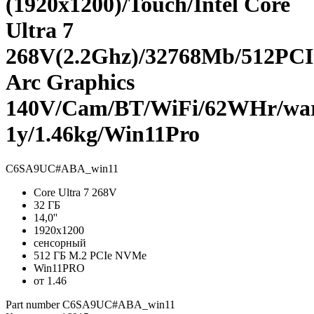
(1920x1200)/Touch/Intel Core
Ultra 7
268V(2.2Ghz)/32768Mb/512PCI
Arc Graphics
140V/Cam/BT/WiFi/62WHr/wa
1y/1.46kg/Win11Pro
C6SA9UC#ABA_win11
Core Ultra 7 268V
32 ГБ
14,0''
1920x1200
сенсорный
512 ГБ M.2 PCIe NVMe
Win11PRO
от 1.46
Part number
C6SA9UC#ABA_win11