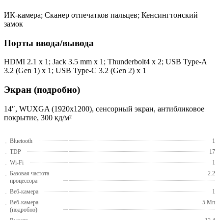
ИК-камера; Сканер отпечатков пальцев; Кенсингтонский
замок
Порты ввода/вывода
HDMI 2.1 x 1; Jack 3.5 mm x 1; Thunderbolt4 x 2; USB Type-A
3.2 (Gen 1) x 1; USB Type-C 3.2 (Gen 2) x 1
Экран (подробно)
14″, WUXGA (1920x1200), сенсорный экран, антибликовое
покрытие, 300 кд/м²
Bluetooth
1
TDP
17
Wi-Fi
1
Базовая частота
2.2
процессора
Веб-камера
1
Веб-камера
5 Мп
(подробно)