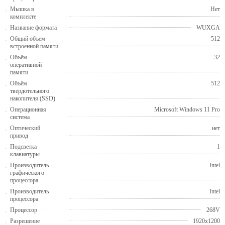
Мышка в
Нет
комплекте
Название формата
WUXGA
Общий объем
512
встроенной памяти
Объём
32
оперативной
памяти
Объём
512
твердотельного
накопителя (SSD)
Операционная
Microsoft Windows 11 Pro
система
Оптический
нет
привод
Подсветка
1
клавиатуры
Производитель
Intel
графического
процессора
Производитель
Intel
процессора
Процессор
268V
Разрешение
1920x1200