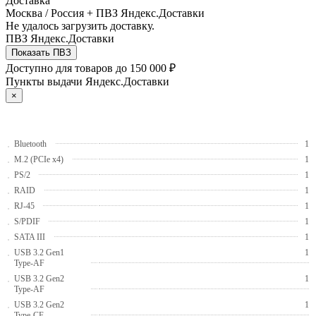
Доставка
Москва / Россия + ПВЗ Яндекс.Доставки
Не удалось загрузить доставку.
ПВЗ Яндекс.Доставки
Показать ПВЗ
Доступно для товаров до 150 000 ₽
Пункты выдачи Яндекс.Доставки
×
Bluetooth
1
M.2 (PCIe x4)
1
PS/2
1
RAID
1
RJ-45
1
S/PDIF
1
SATA III
1
USB 3.2 Gen1
1
Type-AF
USB 3.2 Gen2
1
Type-AF
USB 3.2 Gen2
1
Type-CF