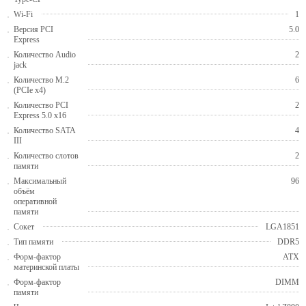
Wi-Fi
1
Версия PCI
5.0
Express
Количество Audio
2
jack
Количество M.2
6
(PCIe x4)
Количество PCI
2
Express 5.0 x16
Количество SATA
4
III
Количество слотов
2
памяти
Максимальный
96
объём
оперативной
памяти
Сокет
LGA1851
Тип памяти
DDR5
Форм-фактор
ATX
материнской платы
Форм-фактор
DIMM
памяти