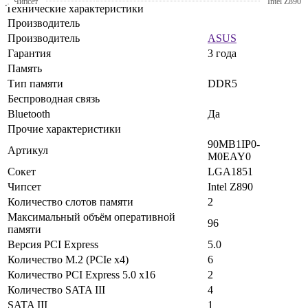
Чипсет
Intel Z890
Технические характеристики
Производитель
Производитель
ASUS
Гарантия
3 года
Память
Тип памяти
DDR5
Беспроводная связь
Bluetooth
Да
Прочие характеристики
90MB1IP0-
Артикул
M0EAY0
Сокет
LGA1851
Чипсет
Intel Z890
Количество слотов памяти
2
Максимальный объём оперативной
96
памяти
Версия PCI Express
5.0
Количество M.2 (PCIe x4)
6
Количество PCI Express 5.0 x16
2
Количество SATA III
4
SATA III
1