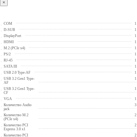
×
COM
1
D-SUB
1
DisplayPort
1
HDMI
1
M.2 (PCIe x4)
1
PS/2
1
RJ-45
1
SATA III
1
USB 2.0 Type-AF
1
USB 3.2 Gen1 Type-
1
AF
USB 3.2 Gen1 Type-
1
CF
VGA
1
Количество Audio
3
jack
Количество M.2
2
(PCIe x4)
Количество PCI
2
Express 3.0 x1
Количество PCI
2