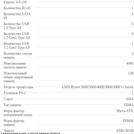
Express 4.0 x16
Количество RJ-45
1
Количество SATA
4
III
Количество USB
6
2.0 Type-AF
Количество USB
6
3.2 Gen1 Type-AF
Количество USB
1
3.2 Gen1 Type-CF
Количество слотов
4
памяти
Максимальная
4400
частота памяти
Максимальный
128
объём оперативной
памяти
Модель процессора
AMD Ryzen 5000/5000/4000/3000/3000 G Series
Разъёмов PS/2
1
Сокет
AM4
Тип памяти
DDR4
Форм-фактор
Micro-ATX
материнской платы
Форм-фактор
DIMM
памяти
Чипсет
AMD B550
Технические характеристики