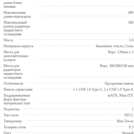
длина блока
питания
Максимальная
400
длина видеокарты
Максимальный
360
размер радиатора
жидкостного
охлаждения
Масса
5.6
Материалы корпуса
Закалённое стекло; Сталь
Места для
Верх: 120mm x 3
дополнительных
кулеров
Места для
Верх: 360/280/240 mm
радиаторов
жидкостного
охлаждения
Особенности
Прозрачная панель
Панель управления
1 x USB 3.0 Type A; 2 x USB 1.0 Type-A
Поддерживаемые
mATX; Mini-ITX
форм-факторы
материнских плат
Подсветка
1
Тип стали
SPCC
Типоразмер
Mini Tower
Толщина стали
0.5
Цвет
Чёрный