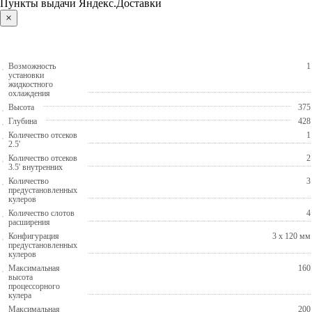
Пункты выдачи Яндекс.Доставки
×
Возможность
1
установки
жидкостного
охлаждения
Высота
375
Глубина
428
Количество отсеков
1
2.5'
Количество отсеков
2
3.5' внутренних
Количество
3
предустановленных
кулеров
Количество слотов
4
расширения
Конфигурация
3 x 120 мм
предустановленных
кулеров
Максимальная
160
высота
процессорного
кулера
Максимальная
200