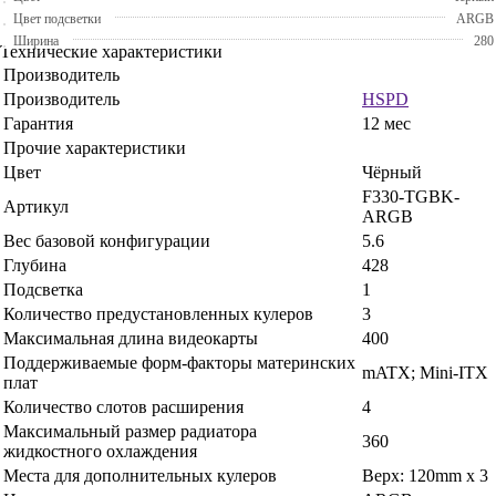
Цвет подсветки
ARGB
Ширина
280
Технические характеристики
Производитель
Производитель
HSPD
Гарантия
12 мес
Прочие характеристики
Цвет
Чёрный
F330-TGBK-
Артикул
ARGB
Вес базовой конфигурации
5.6
Глубина
428
Подсветка
1
Количество предустановленных кулеров
3
Максимальная длина видеокарты
400
Поддерживаемые форм-факторы материнских
mATX; Mini-ITX
плат
Количество слотов расширения
4
Максимальный размер радиатора
360
жидкостного охлаждения
Места для дополнительных кулеров
Верх: 120mm x 3