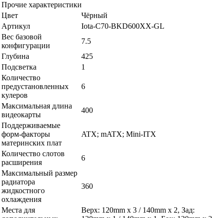
Прочие характеристики
Цвет
Чёрный
Артикул
Iota-C70-BKD600XX-GL
Вес базовой
7.5
конфигурации
Глубина
425
Подсветка
1
Количество
предустановленных
6
кулеров
Максимальная длина
400
видеокарты
Поддерживаемые
форм-факторы
ATX; mATX; Mini-ITX
материнских плат
Количество слотов
6
расширения
Максимальный размер
радиатора
360
жидкостного
охлаждения
Места для
Верх: 120mm x 3 / 140mm x 2, Зад: