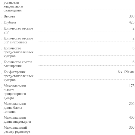
установки
жидкостного
охлаждения
Высота
388
Глубина
425
Количество отсеков
2
2.5'
Количество отсеков
2
3.5' внутренних
Количество
6
предустановленных
кулеров
Количество слотов
6
расширения
Конфигурация
6 x 120 мм
предустановленных
кулеров
Максимальная
175
высота
процессорного
кулера
Максимальная
205
длина блока
питания
Максимальная
400
длина видеокарты
Максимальный
360
размер радиатора