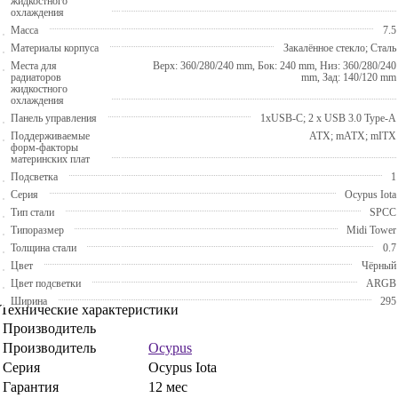
жидкостного
охлаждения
Масса
7.5
Материалы корпуса
Закалённое стекло; Сталь
Места для
Верх: 360/280/240 mm, Бок: 240 mm, Низ: 360/280/240
радиаторов
mm, Зад: 140/120 mm
жидкостного
охлаждения
Панель управления
1xUSB-C; 2 x USB 3.0 Type-A
Поддерживаемые
ATX; mATX; mITX
форм-факторы
материнских плат
Подсветка
1
Серия
Ocypus Iota
Тип стали
SPCC
Типоразмер
Midi Tower
Толщина стали
0.7
Цвет
Чёрный
Цвет подсветки
ARGB
Ширина
295
Технические характеристики
Производитель
Производитель
Ocypus
Серия
Ocypus Iota
Гарантия
12 мес