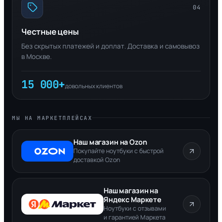
04
Честные цены
Без скрытых платежей и доплат. Доставка и самовывоз
в Москве.
15 000+
довольных клиентов
МЫ НА МАРКЕТПЛЕЙСАХ
Наш магазин на Ozon
Покупайте ноутбуки с быстрой
доставкой Ozon
Наш магазин на
Яндекс Маркете
Ноутбуки с отзывами
и гарантией Маркета