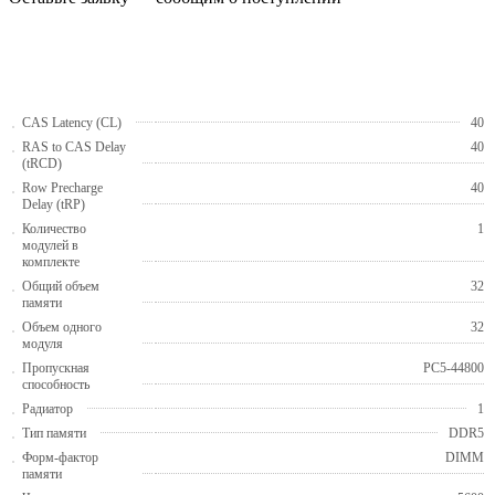
CAS Latency (CL)
40
RAS to CAS Delay
40
(tRCD)
Row Precharge
40
Delay (tRP)
Количество
1
модулей в
комплекте
Общий объем
32
памяти
Объем одного
32
модуля
Пропускная
PC5-44800
способность
Радиатор
1
Тип памяти
DDR5
Форм-фактор
DIMM
памяти