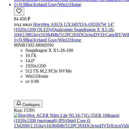
84 450 ₽
под заказ
Ноутбук ASUS UX3407QA-QD267W 14"
(1920x1200 OLED)/Qualcomm Snapdragon X X1-26-
100(2.98Ghz)/16384Mb/512PCISSDGb/noDVD/Cam/BT/WiF
1y/0.98kg/Iceland Gray/Win11Home
90NB1502-M00DN0
Snapdragon X X1-26-100
16 ГБ
14,0''
1920x1200
512 ГБ M.2 PCIe NVMe
Win11Home
от 0.98
Сообщить
Код: 15391