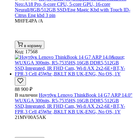
Neo:A18 Pro, 6-core CPU, 5-core GPU, 16-core
Neurall/8GB/512GB SSD/Eng Magic Kbd with Touch ID-
Citrus Eng kbd 3 pin
MHFE4PA /A
в корзину
Код: 17568
88 900 ₽
В наличии
Ноутбук Lenovo ThinkBook 14 G7 ARP 14.0"
WUXGA 300nits, R5-7535HS,16GB DDR5,512GB
SSD,Integrated, IR FHD Cam, Wi-fi AX 2x2-6E+BT,Y-
FPR,3 Cell 45Whr ,BKLT KB UK-ENG, No OS, 1Y
21MV00A5AK