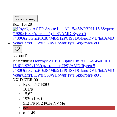
в корзину
Код: 15728
63 300 ₽
В наличии
Ноутбук ACER Aspire Lite AL15-45P-R3RH
15.6"(1920x1080 (матовый) IPS)/AMD Ryzen 5
7430U(2.3Ghz)/16384Mb/512PCISSDGb/noDVD/Int:AMD
Vega/Cam/BT/WiFi/50WHr/war 1y/1.5kg/Iron/NoOS
NX.DJZER.001
Ryzen 5 7430U
16 ГБ
15,6''
1920x1080
512 ГБ M.2 PCIe NVMe
без ОС
от 1.49