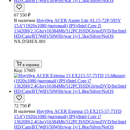
67 550 ₽
В наличии
Ноутбук ACER Aspire Lite AL15-72P-595Y
15.6"(1920x1080 (матовый) IPS)/Intel Core i5
13420H(2.1Ghz)/16384Mb/512PCISSDGb/noDVD/Int:Intel
HD/Cam/BT/WiFi/50WHr/war 1y/1.5kg/Silver/NoOS
NX.D5HEX.001
в корзину
Код: 17605
72 750 ₽
В наличии
Ноутбук ACER Extensa 15 EX215-57-75TD
15.6"(1920x1080 (матовый) IPS)/Intel Core i7
13620H(2.4Ghz)/16384Mb/512PCISSDGb/noDVD/Int:Intel
HD/Cam/BT/WiFi/50WHr/war 1y/1.8kg/Silver/NoOS