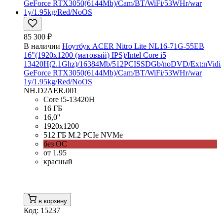
85 300 ₽
В наличии
Ноутбук ACER Nitro Lite NL16-71G-55EB
16"(1920x1200 (матовый) IPS)/Intel Core i5
13420H(2.1Ghz)/16384Mb/512PCISSDGb/noDVD/Ext:nVidi
GeForce RTX3050(6144Mb)/Cam/BT/WiFi/53WHr/war
1y/1.95kg/Red/NoOS
NH.D2AER.001
Core i5-13420H
16 ГБ
16,0''
1920x1200
512 ГБ M.2 PCIe NVMe
без ОС
от 1.95
красный
в корзину
Код: 15237