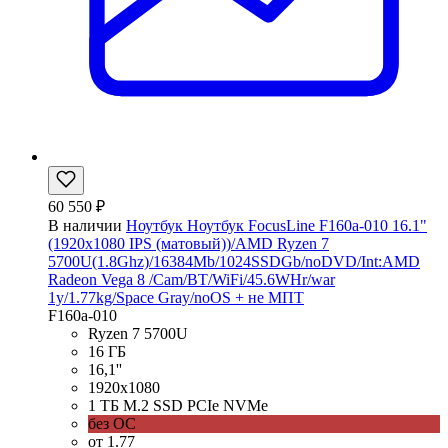
60 550 ₽
В наличии
Ноутбук Ноутбук FocusLine F160a-010 16.1"
(1920x1080 IPS (матовый))/AMD Ryzen 7
5700U(1.8Ghz)/16384Mb/1024SSDGb/noDVD/Int:AMD
Radeon Vega 8 /Cam/BT/WiFi/45.6WHr/war
1y/1.77kg/Space Gray/noOS + не МПТ
F160a-010
Ryzen 7 5700U
16 ГБ
16,1''
1920x1080
1 ТБ M.2 SSD PCIe NVMe
без ОС
от 1.77