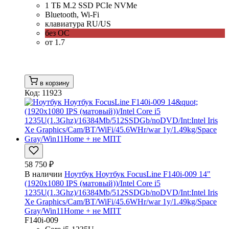
1 ТБ M.2 SSD PCIe NVMe
Bluetooth, Wi-Fi
клавиатура RU/US
без ОС
от 1.7
в корзину
Код: 11923
58 750 ₽
В наличии
Ноутбук Ноутбук FocusLine F140i-009 14"
(1920x1080 IPS (матовый))/Intel Core i5
1235U(1.3Ghz)/16384Mb/512SSDGb/noDVD/Int:Intel Iris
Xe Graphics/Cam/BT/WiFi/45.6WHr/war 1y/1.49kg/Space
Gray/Win11Home + не МПТ
F140i-009