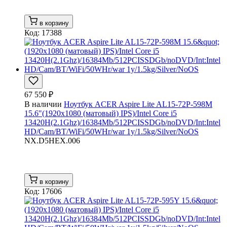
в корзину
Код: 17388
67 550 ₽
В наличии
Ноутбук ACER Aspire Lite AL15-72P-598M
15.6"(1920x1080 (матовый) IPS)/Intel Core i5
13420H(2.1Ghz)/16384Mb/512PCISSDGb/noDVD/Int:Intel
HD/Cam/BT/WiFi/50WHr/war 1y/1.5kg/Silver/NoOS
NX.D5HEX.006
в корзину
Код: 17606