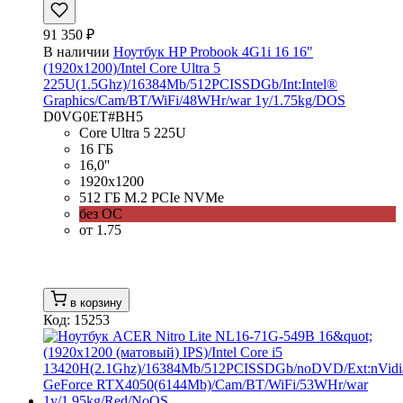
91 350 ₽
В наличии
Ноутбук HP Probook 4G1i 16 16"
(1920x1200)/Intel Core Ultra 5
225U(1.5Ghz)/16384Mb/512PCISSDGb/Int:Intel®
Graphics/Cam/BT/WiFi/48WHr/war 1y/1.75kg/DOS
D0VG0ET#BH5
Core Ultra 5 225U
16 ГБ
16,0''
1920x1200
512 ГБ M.2 PCIe NVMe
без ОС
от 1.75
в корзину
Код: 15253