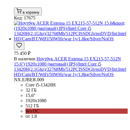
в корзину
Код: 17675
75 450 ₽
В наличии
Ноутбук ACER Extensa 15 EX215-57-512N
15.6"(1920x1080 (матовый) IPS)/Intel Core i5
13420H(2.1Ghz)/32768Mb/512PCISSDGb/noDVD/Int:Intel
HD/Cam/BT/WiFi/50WHr/war 1y/1.8kg/Silver/NoOS
NX.EJBER.009
Core i5-13420H
32 ГБ
15,6''
1920x1080
512 ГБ
без ОС
от 1.8