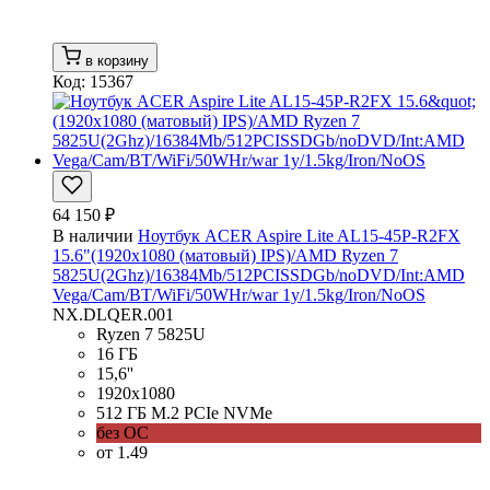
в корзину
Код: 15367
64 150 ₽
В наличии
Ноутбук ACER Aspire Lite AL15-45P-R2FX
15.6"(1920x1080 (матовый) IPS)/AMD Ryzen 7
5825U(2Ghz)/16384Mb/512PCISSDGb/noDVD/Int:AMD
Vega/Cam/BT/WiFi/50WHr/war 1y/1.5kg/Iron/NoOS
NX.DLQER.001
Ryzen 7 5825U
16 ГБ
15,6''
1920x1080
512 ГБ M.2 PCIe NVMe
без ОС
от 1.49