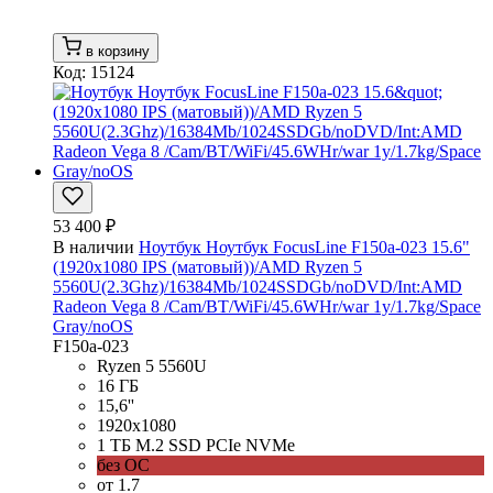
в корзину
Код: 15124
53 400 ₽
В наличии
Ноутбук Ноутбук FocusLine F150a-023 15.6"
(1920x1080 IPS (матовый))/AMD Ryzen 5
5560U(2.3Ghz)/16384Mb/1024SSDGb/noDVD/Int:AMD
Radeon Vega 8 /Cam/BT/WiFi/45.6WHr/war 1y/1.7kg/Space
Gray/noOS
F150a-023
Ryzen 5 5560U
16 ГБ
15,6''
1920x1080
1 ТБ M.2 SSD PCIe NVMe
без ОС
от 1.7