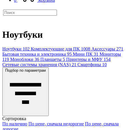
0
Корзина
Ноутбуки
Ноутбуки
102
Комплектующие для ПК
1008
Аксессуары
271
Бытовая техника и электроника
95
Мини ПК
31
Мониторы
119
Моноблоки
36
Планшеты
5
Принтеры и МФУ
154
Сетевые системы хранения (NAS)
21
Смартфоны
10
Подбор по параметрам
Сортировка
По наличию
По цене, сначала недорогие
По цене, сначала
дорогие