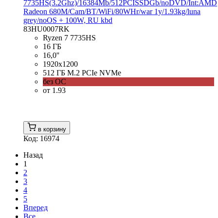
7735HS(3.2Ghz)/16384Mb/512PCISSDGb/noDVD/Int:AMD
Radeon 680M/Cam/BT/WiFi/80WHr/war 1y/1.93kg/luna
grey/noOS + 100W, RU kbd
83HU0007RK
Ryzen 7 7735HS
16 ГБ
16,0''
1920x1200
512 ГБ M.2 PCIe NVMe
без ОС
от 1.93
в корзину
Код: 16974
Назад
1
2
3
4
5
Вперед
Все