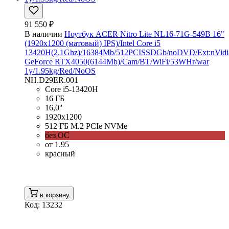
91 550 ₽
В наличии
Ноутбук ACER Nitro Lite NL16-71G-549B 16"
(1920x1200 (матовый) IPS)/Intel Core i5
13420H(2.1Ghz)/16384Mb/512PCISSDGb/noDVD/Ext:nVidi
GeForce RTX4050(6144Mb)/Cam/BT/WiFi/53WHr/war
1y/1.95kg/Red/NoOS
NH.D29ER.001
Core i5-13420H
16 ГБ
16,0''
1920x1200
512 ГБ M.2 PCIe NVMe
без ОС
от 1.95
красный
в корзину
Код: 13232