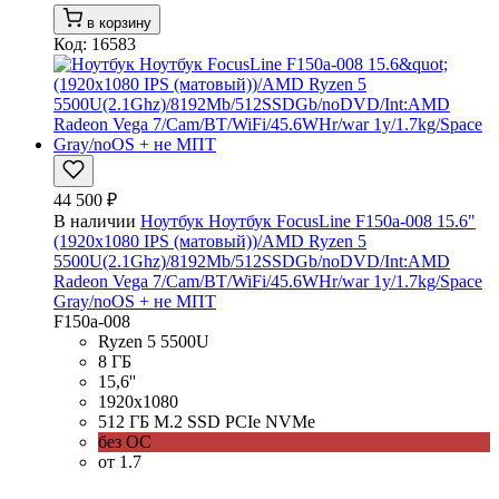
в корзину
Код: 16583
44 500 ₽
В наличии
Ноутбук Ноутбук FocusLine F150a-008 15.6"
(1920x1080 IPS (матовый))/AMD Ryzen 5
5500U(2.1Ghz)/8192Mb/512SSDGb/noDVD/Int:AMD
Radeon Vega 7/Cam/BT/WiFi/45.6WHr/war 1y/1.7kg/Space
Gray/noOS + не МПТ
F150a-008
Ryzen 5 5500U
8 ГБ
15,6''
1920x1080
512 ГБ M.2 SSD PCIe NVMe
без ОС
от 1.7