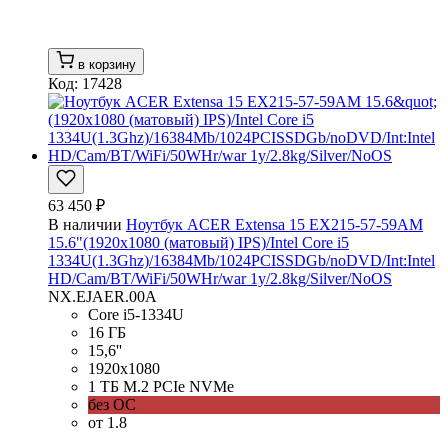
в корзину
Код: 17428
63 450 ₽
В наличии
Ноутбук ACER Extensa 15 EX215-57-59AM
15.6"(1920x1080 (матовый) IPS)/Intel Core i5
1334U(1.3Ghz)/16384Mb/1024PCISSDGb/noDVD/Int:Intel
HD/Cam/BT/WiFi/50WHr/war 1y/2.8kg/Silver/NoOS
NX.EJAER.00A
Core i5-1334U
16 ГБ
15,6''
1920x1080
1 ТБ M.2 PCIe NVMe
без ОС
от 1.8