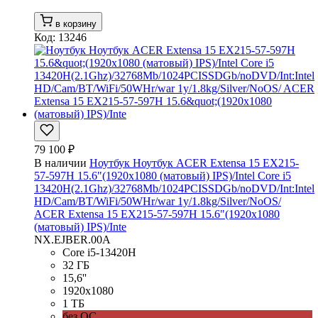
в корзину
Код: 13246
79 100 ₽
В наличии
Ноутбук Ноутбук ACER Extensa 15 EX215-
57-597H 15.6"(1920x1080 (матовый) IPS)/Intel Core i5
13420H(2.1Ghz)/32768Mb/1024PCISSDGb/noDVD/Int:Intel
HD/Cam/BT/WiFi/50WHr/war 1y/1.8kg/Silver/NoOS/
ACER Extensa 15 EX215-57-597H 15.6"(1920x1080
(матовый) IPS)/Inte
NX.EJBER.00A
Core i5-13420H
32 ГБ
15,6''
1920x1080
1 ТБ
без ОС