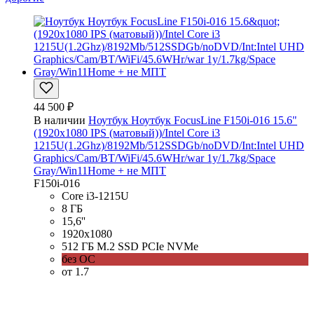
44 500 ₽
В наличии
Ноутбук Ноутбук FocusLine F150i-016 15.6"
(1920x1080 IPS (матовый))/Intel Core i3
1215U(1.2Ghz)/8192Mb/512SSDGb/noDVD/Int:Intel UHD
Graphics/Cam/BT/WiFi/45.6WHr/war 1y/1.7kg/Space
Gray/Win11Home + не МПТ
F150i-016
Core i3-1215U
8 ГБ
15,6''
1920x1080
512 ГБ M.2 SSD PCIe NVMe
без ОС
от 1.7