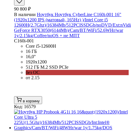
90 800 ₽
В наличии
Ноутбук Ноутбук CyberLine C160i-001 16"
(1920x1200 IPS (матовый, 165Hz) )/Intel Core i5
12600H(2.7Ghz)/16384Mb/512PCISSDGb/noDVD/Ext:nVidi
GeForce RTX3050(6144Mb)/Cam/BT/WiFi/52.6WHr/war
1y/2.15kg/Coffee/noOS + не МПТ
C160i-001
Core i5-12600H
16 ГБ
16,0''
1920x1200
512 ГБ M.2 SSD PCIe
без ОС
от 2.15
в корзину
Код: 16579