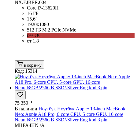
NX.EJBER.004
Core i7-13620H
16 ГБ
15,6''
1920x1080
512 ГБ M.2 PCIe NVMe
без ОС
от 1.8
в корзину
Код: 15314
75 350 ₽
В наличии
Ноутбук Ноутбук Apple/ 13-inch MacBook
Neo: Apple A18 Pro, 6-core CPU, 5-core GPU, 16-core
Neural/8GB/256GB SSD/-Silver Eng kbd 3 pin
MHFA4HN /A