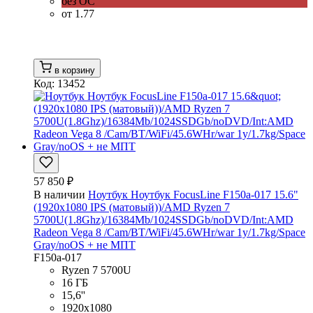
без ОС
от 1.77
в корзину
Код: 13452
57 850 ₽
В наличии
Ноутбук Ноутбук FocusLine F150a-017 15.6"
(1920x1080 IPS (матовый))/AMD Ryzen 7
5700U(1.8Ghz)/16384Mb/1024SSDGb/noDVD/Int:AMD
Radeon Vega 8 /Cam/BT/WiFi/45.6WHr/war 1y/1.7kg/Space
Gray/noOS + не МПТ
F150a-017
Ryzen 7 5700U
16 ГБ
15,6''
1920x1080