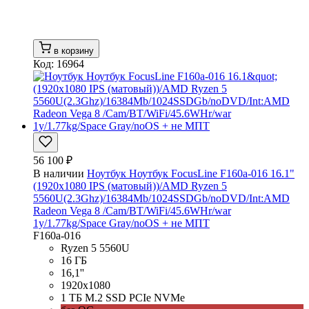
в корзину
Код: 16964
56 100 ₽
В наличии
Ноутбук Ноутбук FocusLine F160a-016 16.1"
(1920x1080 IPS (матовый))/AMD Ryzen 5
5560U(2.3Ghz)/16384Mb/1024SSDGb/noDVD/Int:AMD
Radeon Vega 8 /Cam/BT/WiFi/45.6WHr/war
1y/1.77kg/Space Gray/noOS + не МПТ
F160a-016
Ryzen 5 5560U
16 ГБ
16,1''
1920x1080
1 ТБ M.2 SSD PCIe NVMe