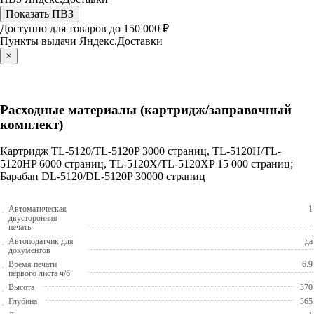
Показать ПВЗ
Доступно для товаров до 150 000 ₽
Пункты выдачи Яндекс.Доставки
×
Расходные материалы (картридж/заправочный
комплект)
Картридж TL-5120/TL-5120P 3000 страниц, TL-5120H/TL-
5120HP 6000 страниц, TL-5120X/TL-5120XP 15 000 страниц;
Барабан DL-5120/DL-5120P 30000 страниц
Автоматическая
1
двусторонняя
печать
Автоподатчик для
да
документов
Время печати
6.9
первого листа ч/б
Высота
370
Глубина
365