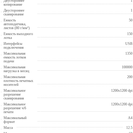
Двустороннее
1
копирование
Двустороннее
1
сканирование
Емкость
50
автоподатчика,
листов (80 г/мм²)
Емкость выходного
150
лотка
Интерфейсы
USB
подключения
Максимальная
1350
емкость лотков
подачи
Максимальная
100000
нагрузка в месяц
Максимальная
200
плотность печатных
носителей
Максимальное
1200x1200 dpi
разрешение
сканирования
Максимальное
1200x1200 dpi
разрешение ч/б
печати
Максимальный
A4
формат
Масса
12.5