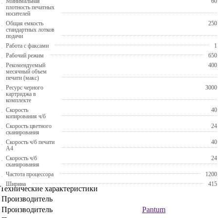
Минимальная
60
плотность печатных
носителей
Общая емкость
250
стандартных лотков
подачи
Работа с факсами
1
Рабочий режим
650
Рекомендуемый
400
месячный объем
печати (макс)
Ресурс черного
3000
картриджа в
комплекте
Скорость
40
копирования ч/б
Скорость цветного
24
сканирования
Скорость ч/б печати
40
A4
Скорость ч/б
24
сканирования
Частота процессора
1200
Ширина
415
Технические характеристики
Производитель
Производитель
Pantum