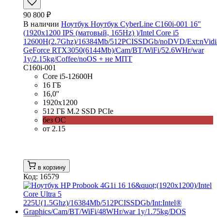
90 800 ₽
В наличии
Ноутбук Ноутбук CyberLine C160i-001 16"
(1920x1200 IPS (матовый, 165Hz) )/Intel Core i5
12600H(2.7Ghz)/16384Mb/512PCISSDGb/noDVD/Ext:nVidi
GeForce RTX3050(6144Mb)/Cam/BT/WiFi/52.6WHr/war
1y/2.15kg/Coffee/noOS + не МПТ
C160i-001
Core i5-12600H
16 ГБ
16,0''
1920x1200
512 ГБ M.2 SSD PCIe
без ОС
от 2.15
в корзину
Код: 16579