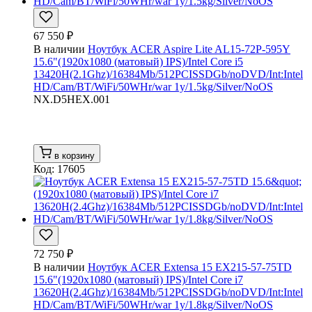
67 550 ₽
В наличии
Ноутбук ACER Aspire Lite AL15-72P-595Y
15.6"(1920x1080 (матовый) IPS)/Intel Core i5
13420H(2.1Ghz)/16384Mb/512PCISSDGb/noDVD/Int:Intel
HD/Cam/BT/WiFi/50WHr/war 1y/1.5kg/Silver/NoOS
NX.D5HEX.001
в корзину
Код: 17605
72 750 ₽
В наличии
Ноутбук ACER Extensa 15 EX215-57-75TD
15.6"(1920x1080 (матовый) IPS)/Intel Core i7
13620H(2.4Ghz)/16384Mb/512PCISSDGb/noDVD/Int:Intel
HD/Cam/BT/WiFi/50WHr/war 1y/1.8kg/Silver/NoOS