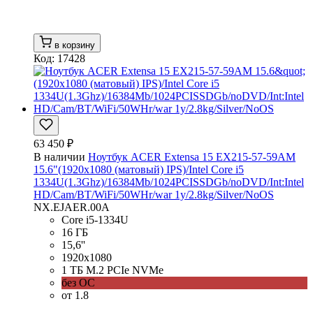
в корзину
Код: 17428
63 450 ₽
В наличии
Ноутбук ACER Extensa 15 EX215-57-59AM
15.6"(1920x1080 (матовый) IPS)/Intel Core i5
1334U(1.3Ghz)/16384Mb/1024PCISSDGb/noDVD/Int:Intel
HD/Cam/BT/WiFi/50WHr/war 1y/2.8kg/Silver/NoOS
NX.EJAER.00A
Core i5-1334U
16 ГБ
15,6''
1920x1080
1 ТБ M.2 PCIe NVMe
без ОС
от 1.8