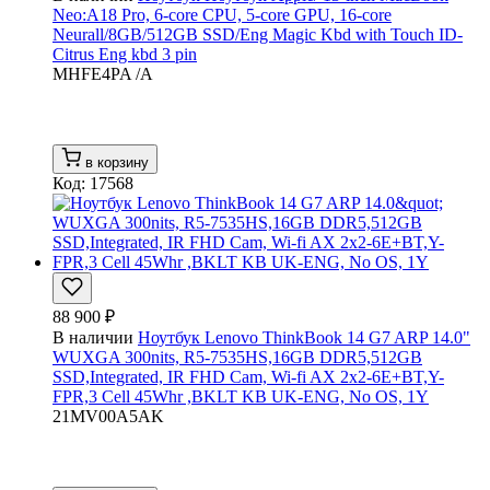
Neo:A18 Pro, 6-core CPU, 5-core GPU, 16-core
Neurall/8GB/512GB SSD/Eng Magic Kbd with Touch ID-
Citrus Eng kbd 3 pin
MHFE4PA /A
в корзину
Код: 17568
88 900 ₽
В наличии
Ноутбук Lenovo ThinkBook 14 G7 ARP 14.0"
WUXGA 300nits, R5-7535HS,16GB DDR5,512GB
SSD,Integrated, IR FHD Cam, Wi-fi AX 2x2-6E+BT,Y-
FPR,3 Cell 45Whr ,BKLT KB UK-ENG, No OS, 1Y
21MV00A5AK