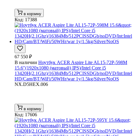
в корзину
Код: 17388
67 550 ₽
В наличии
Ноутбук ACER Aspire Lite AL15-72P-598M
15.6"(1920x1080 (матовый) IPS)/Intel Core i5
13420H(2.1Ghz)/16384Mb/512PCISSDGb/noDVD/Int:Intel
HD/Cam/BT/WiFi/50WHr/war 1y/1.5kg/Silver/NoOS
NX.D5HEX.006
в корзину
Код: 17606