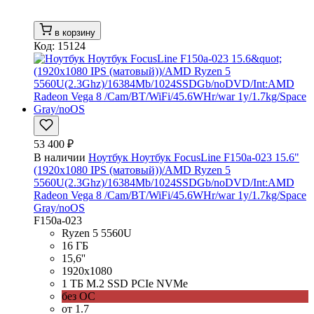
в корзину
Код: 15124
53 400 ₽
В наличии
Ноутбук Ноутбук FocusLine F150a-023 15.6"
(1920x1080 IPS (матовый))/AMD Ryzen 5
5560U(2.3Ghz)/16384Mb/1024SSDGb/noDVD/Int:AMD
Radeon Vega 8 /Cam/BT/WiFi/45.6WHr/war 1y/1.7kg/Space
Gray/noOS
F150a-023
Ryzen 5 5560U
16 ГБ
15,6''
1920x1080
1 ТБ M.2 SSD PCIe NVMe
без ОС
от 1.7