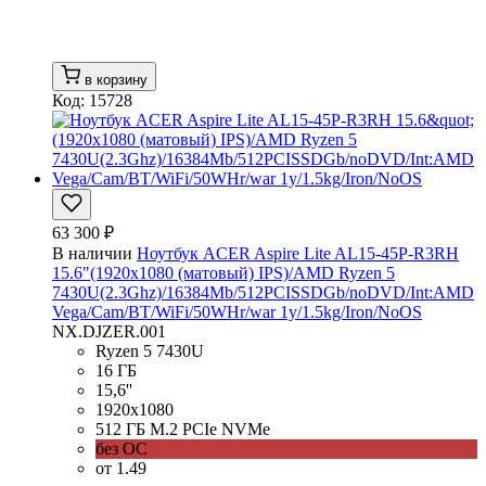
в корзину
Код: 15728
63 300 ₽
В наличии
Ноутбук ACER Aspire Lite AL15-45P-R3RH
15.6"(1920x1080 (матовый) IPS)/AMD Ryzen 5
7430U(2.3Ghz)/16384Mb/512PCISSDGb/noDVD/Int:AMD
Vega/Cam/BT/WiFi/50WHr/war 1y/1.5kg/Iron/NoOS
NX.DJZER.001
Ryzen 5 7430U
16 ГБ
15,6''
1920x1080
512 ГБ M.2 PCIe NVMe
без ОС
от 1.49