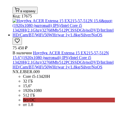
в корзину
Код: 17675
75 450 ₽
В наличии
Ноутбук ACER Extensa 15 EX215-57-512N
15.6"(1920x1080 (матовый) IPS)/Intel Core i5
13420H(2.1Ghz)/32768Mb/512PCISSDGb/noDVD/Int:Intel
HD/Cam/BT/WiFi/50WHr/war 1y/1.8kg/Silver/NoOS
NX.EJBER.009
Core i5-13420H
32 ГБ
15,6''
1920x1080
512 ГБ
без ОС
от 1.8