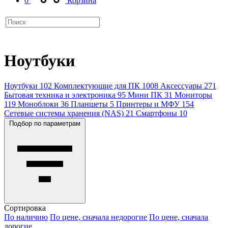
0
Корзина
Ноутбуки
Ноутбуки
102
Комплектующие для ПК
1008
Аксессуары
271
Бытовая техника и электроника
95
Мини ПК
31
Мониторы
119
Моноблоки
36
Планшеты
5
Принтеры и МФУ
154
Сетевые системы хранения (NAS)
21
Смартфоны
10
Подбор по параметрам
Сортировка
По наличию
По цене, сначала недорогие
По цене, сначала
дорогие