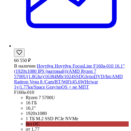
60 550 ₽
В наличии
Ноутбук Ноутбук FocusLine F160a-010 16.1"
(1920x1080 IPS (матовый))/AMD Ryzen 7
5700U(1.8Ghz)/16384Mb/1024SSDGb/noDVD/Int:AMD
Radeon Vega 8 /Cam/BT/WiFi/45.6WHr/war
1y/1.77kg/Space Gray/noOS + не МПТ
F160a-010
Ryzen 7 5700U
16 ГБ
16,1''
1920x1080
1 ТБ M.2 SSD PCIe NVMe
без ОС
от 1.77