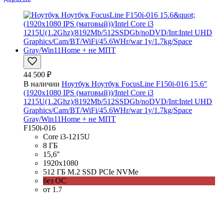
44 500 ₽
В наличии
Ноутбук Ноутбук FocusLine F150i-016 15.6"
(1920x1080 IPS (матовый))/Intel Core i3
1215U(1.2Ghz)/8192Mb/512SSDGb/noDVD/Int:Intel UHD
Graphics/Cam/BT/WiFi/45.6WHr/war 1y/1.7kg/Space
Gray/Win11Home + не МПТ
F150i-016
Core i3-1215U
8 ГБ
15,6''
1920x1080
512 ГБ M.2 SSD PCIe NVMe
без ОС
от 1.7