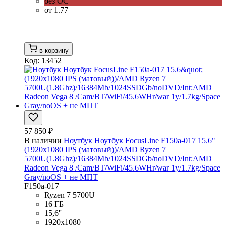
без ОС
от 1.77
в корзину
Код: 13452
57 850 ₽
В наличии
Ноутбук Ноутбук FocusLine F150a-017 15.6"
(1920x1080 IPS (матовый))/AMD Ryzen 7
5700U(1.8Ghz)/16384Mb/1024SSDGb/noDVD/Int:AMD
Radeon Vega 8 /Cam/BT/WiFi/45.6WHr/war 1y/1.7kg/Space
Gray/noOS + не МПТ
F150a-017
Ryzen 7 5700U
16 ГБ
15,6''
1920x1080