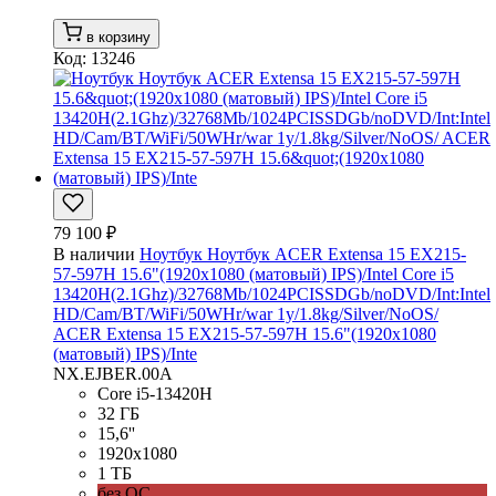
в корзину
Код: 13246
79 100 ₽
В наличии
Ноутбук Ноутбук ACER Extensa 15 EX215-
57-597H 15.6"(1920x1080 (матовый) IPS)/Intel Core i5
13420H(2.1Ghz)/32768Mb/1024PCISSDGb/noDVD/Int:Intel
HD/Cam/BT/WiFi/50WHr/war 1y/1.8kg/Silver/NoOS/
ACER Extensa 15 EX215-57-597H 15.6"(1920x1080
(матовый) IPS)/Inte
NX.EJBER.00A
Core i5-13420H
32 ГБ
15,6''
1920x1080
1 ТБ
без ОС