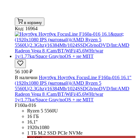
в корзину
Код: 16964
56 100 ₽
В наличии
Ноутбук Ноутбук FocusLine F160a-016 16.1"
(1920x1080 IPS (матовый))/AMD Ryzen 5
5560U(2.3Ghz)/16384Mb/1024SSDGb/noDVD/Int:AMD
Radeon Vega 8 /Cam/BT/WiFi/45.6WHr/war
1y/1.77kg/Space Gray/noOS + не МПТ
F160a-016
Ryzen 5 5560U
16 ГБ
16,1''
1920x1080
1 ТБ M.2 SSD PCIe NVMe