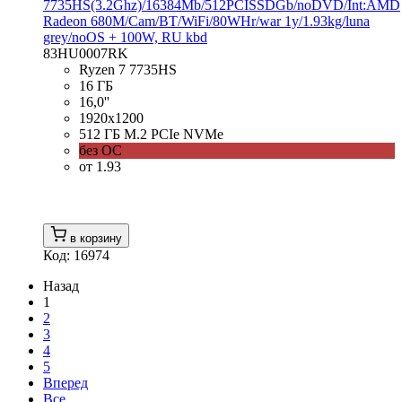
7735HS(3.2Ghz)/16384Mb/512PCISSDGb/noDVD/Int:AMD
Radeon 680M/Cam/BT/WiFi/80WHr/war 1y/1.93kg/luna
grey/noOS + 100W, RU kbd
83HU0007RK
Ryzen 7 7735HS
16 ГБ
16,0''
1920x1200
512 ГБ M.2 PCIe NVMe
без ОС
от 1.93
в корзину
Код: 16974
Назад
1
2
3
4
5
Вперед
Все