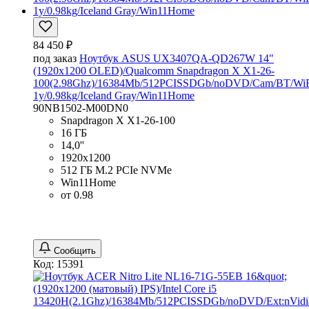
84 450 ₽
под заказ
Ноутбук ASUS UX3407QA-QD267W 14"
(1920x1200 OLED)/Qualcomm Snapdragon X X1-26-
100(2.98Ghz)/16384Mb/512PCISSDGb/noDVD/Cam/BT/WiF
1y/0.98kg/Iceland Gray/Win11Home
90NB1502-M00DN0
Snapdragon X X1-26-100
16 ГБ
14,0''
1920x1200
512 ГБ M.2 PCIe NVMe
Win11Home
от 0.98
Сообщить
Код: 15391