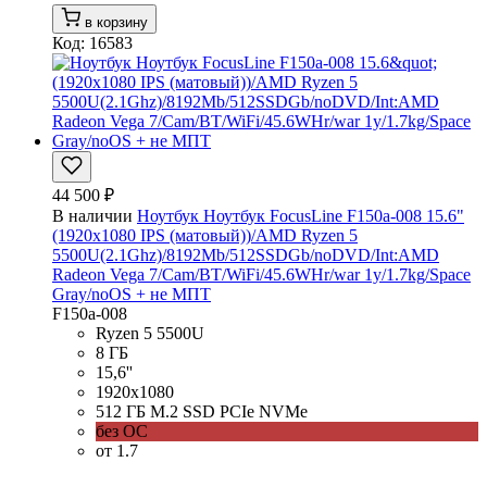
в корзину
Код: 16583
44 500 ₽
В наличии
Ноутбук Ноутбук FocusLine F150a-008 15.6"
(1920x1080 IPS (матовый))/AMD Ryzen 5
5500U(2.1Ghz)/8192Mb/512SSDGb/noDVD/Int:AMD
Radeon Vega 7/Cam/BT/WiFi/45.6WHr/war 1y/1.7kg/Space
Gray/noOS + не МПТ
F150a-008
Ryzen 5 5500U
8 ГБ
15,6''
1920x1080
512 ГБ M.2 SSD PCIe NVMe
без ОС
от 1.7