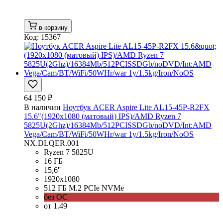
в корзину
Код: 15367
64 150 ₽
В наличии
Ноутбук ACER Aspire Lite AL15-45P-R2FX
15.6"(1920x1080 (матовый) IPS)/AMD Ryzen 7
5825U(2Ghz)/16384Mb/512PCISSDGb/noDVD/Int:AMD
Vega/Cam/BT/WiFi/50WHr/war 1y/1.5kg/Iron/NoOS
NX.DLQER.001
Ryzen 7 5825U
16 ГБ
15,6''
1920x1080
512 ГБ M.2 PCIe NVMe
без ОС
от 1.49