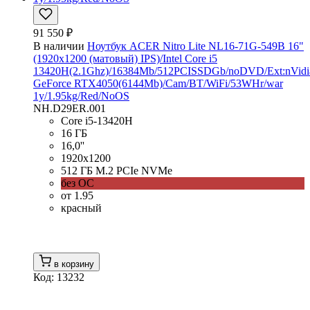
91 550 ₽
В наличии
Ноутбук ACER Nitro Lite NL16-71G-549B 16"
(1920x1200 (матовый) IPS)/Intel Core i5
13420H(2.1Ghz)/16384Mb/512PCISSDGb/noDVD/Ext:nVidi
GeForce RTX4050(6144Mb)/Cam/BT/WiFi/53WHr/war
1y/1.95kg/Red/NoOS
NH.D29ER.001
Core i5-13420H
16 ГБ
16,0''
1920x1200
512 ГБ M.2 PCIe NVMe
без ОС
от 1.95
красный
в корзину
Код: 13232