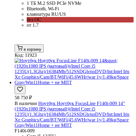
1 ТБ M.2 SSD PCIe NVMe
Bluetooth, Wi-Fi
клавиатура RU/US
без ОС
от 1.7
в корзину
Код: 11923
58 750 ₽
В наличии
Ноутбук Ноутбук FocusLine F140i-009 14"
(1920x1080 IPS (матовый))/Intel Core i5
1235U(1.3Ghz)/16384Mb/512SSDGb/noDVD/Int:Intel Iris
Xe Graphics/Cam/BT/WiFi/45.6WHr/war 1y/1.49kg/Space
Gray/Win11Home + не МПТ
F140i-009