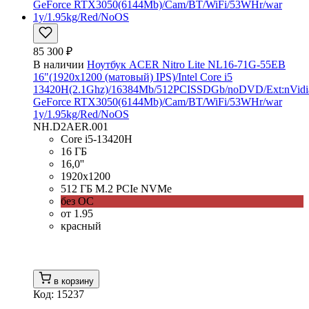
85 300 ₽
В наличии
Ноутбук ACER Nitro Lite NL16-71G-55EB
16"(1920x1200 (матовый) IPS)/Intel Core i5
13420H(2.1Ghz)/16384Mb/512PCISSDGb/noDVD/Ext:nVidi
GeForce RTX3050(6144Mb)/Cam/BT/WiFi/53WHr/war
1y/1.95kg/Red/NoOS
NH.D2AER.001
Core i5-13420H
16 ГБ
16,0''
1920x1200
512 ГБ M.2 PCIe NVMe
без ОС
от 1.95
красный
в корзину
Код: 15237