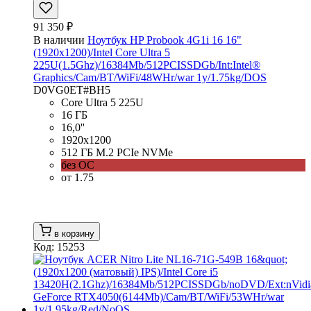
91 350 ₽
В наличии
Ноутбук HP Probook 4G1i 16 16"
(1920x1200)/Intel Core Ultra 5
225U(1.5Ghz)/16384Mb/512PCISSDGb/Int:Intel®
Graphics/Cam/BT/WiFi/48WHr/war 1y/1.75kg/DOS
D0VG0ET#BH5
Core Ultra 5 225U
16 ГБ
16,0''
1920x1200
512 ГБ M.2 PCIe NVMe
без ОС
от 1.75
в корзину
Код: 15253