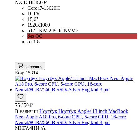
NX.EJBER.004
Core i7-13620H
16 ГБ
15,6''
1920x1080
512 ГБ M.2 PCIe NVMe
без ОС
от 1.8
в корзину
Код: 15314
75 350 ₽
В наличии
Ноутбук Ноутбук Apple/ 13-inch MacBook
Neo: Apple A18 Pro, 6-core CPU, 5-core GPU, 16-core
Neural/8GB/256GB SSD/-Silver Eng kbd 3 pin
MHFA4HN /A