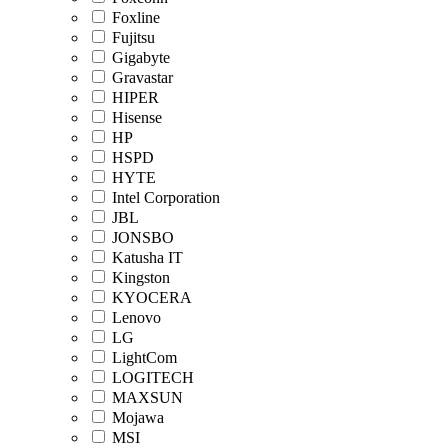
Foxline
Fujitsu
Gigabyte
Gravastar
HIPER
Hisense
HP
HSPD
HYTE
Intel Corporation
JBL
JONSBO
Katusha IT
Kingston
KYOCERA
Lenovo
LG
LightCom
LOGITECH
MAXSUN
Mojawa
MSI