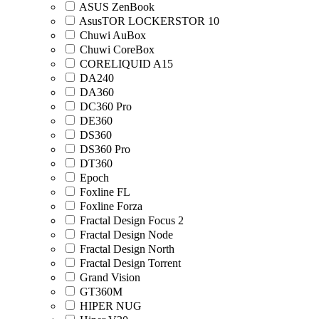
ASUS ZenBook
AsusTOR LOCKERSTOR 10
Chuwi AuBox
Chuwi CoreBox
CORELIQUID A15
DA240
DA360
DC360 Pro
DE360
DS360
DS360 Pro
DT360
Epoch
Foxline FL
Foxline Forza
Fractal Design Focus 2
Fractal Design Node
Fractal Design North
Fractal Design Torrent
Grand Vision
GT360M
HIPER NUG