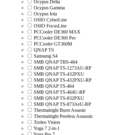
Ocypus Delta
Ocypus Gamma
Ocypus Iota
OSIO CyberLine
OSIO FocusLine
PCCooler DE360 MAX
PCCooler DE360 Pro
PCCooler GT360M
QNAP TS
Samsung S4
SMB QNAP TBS-464
SMB QNAP TS-1273AU-RP
SMB QNAP TS-432PXU
SMB QNAP TS-432PXU-RP
SMB QNAP TS-464
SMB QNAP TS-464U-RP
SMB QNAP TS-832PXU
SMB QNAP TS-873AeU-RP
Thermalright Burst Assasin
Thermalright Peerless Assassin
Trofeo Vision
Yoga 7 2-in-1
Yoga Pro 7