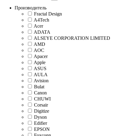
Производитель
Fractal Design
A4Tech
Acer
ADATA
ALSEYE CORPORATION LIMITED
AMD
AOC
Apacer
Apple
ASUS
AULA
Avision
Bulat
Canon
CHUWI
Corsair
Digitize
Dyson
Edifier
EPSON
Foxconn