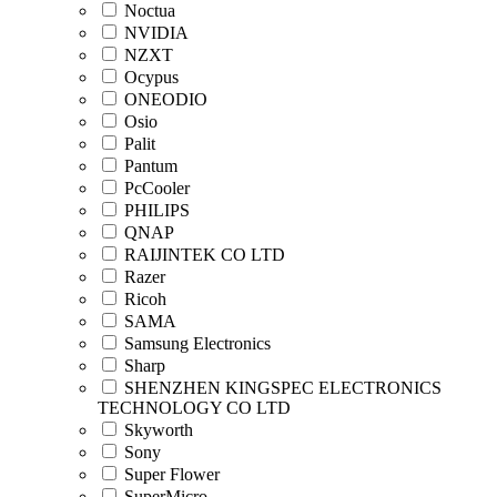
Noctua
NVIDIA
NZXT
Ocypus
ONEODIO
Osio
Palit
Pantum
PcCooler
PHILIPS
QNAP
RAIJINTEK CO LTD
Razer
Ricoh
SAMA
Samsung Electronics
Sharp
SHENZHEN KINGSPEC ELECTRONICS
TECHNOLOGY CO LTD
Skyworth
Sony
Super Flower
SuperMicro