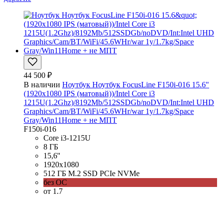
44 500 ₽
В наличии
Ноутбук Ноутбук FocusLine F150i-016 15.6"
(1920x1080 IPS (матовый))/Intel Core i3
1215U(1.2Ghz)/8192Mb/512SSDGb/noDVD/Int:Intel UHD
Graphics/Cam/BT/WiFi/45.6WHr/war 1y/1.7kg/Space
Gray/Win11Home + не МПТ
F150i-016
Core i3-1215U
8 ГБ
15,6''
1920x1080
512 ГБ M.2 SSD PCIe NVMe
без ОС
от 1.7