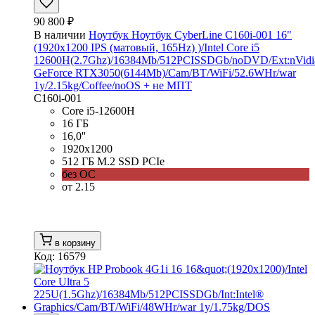
90 800 ₽
В наличии
Ноутбук Ноутбук CyberLine C160i-001 16"
(1920x1200 IPS (матовый, 165Hz) )/Intel Core i5
12600H(2.7Ghz)/16384Mb/512PCISSDGb/noDVD/Ext:nVidi
GeForce RTX3050(6144Mb)/Cam/BT/WiFi/52.6WHr/war
1y/2.15kg/Coffee/noOS + не МПТ
C160i-001
Core i5-12600H
16 ГБ
16,0''
1920x1200
512 ГБ M.2 SSD PCIe
без ОС
от 2.15
в корзину
Код: 16579