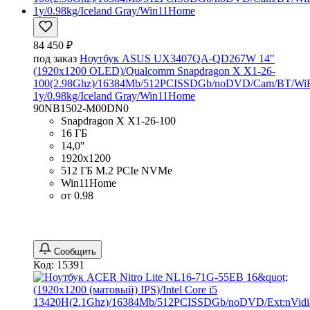
84 450 ₽
под заказ
Ноутбук ASUS UX3407QA-QD267W 14"
(1920x1200 OLED)/Qualcomm Snapdragon X X1-26-
100(2.98Ghz)/16384Mb/512PCISSDGb/noDVD/Cam/BT/WiF
1y/0.98kg/Iceland Gray/Win11Home
90NB1502-M00DN0
Snapdragon X X1-26-100
16 ГБ
14,0''
1920x1200
512 ГБ M.2 PCIe NVMe
Win11Home
от 0.98
Сообщить
Код: 15391