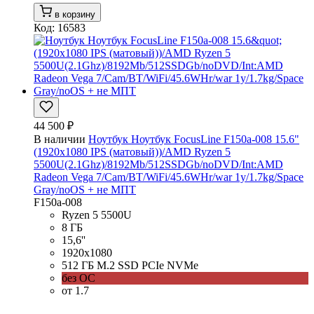
в корзину
Код: 16583
44 500 ₽
В наличии
Ноутбук Ноутбук FocusLine F150a-008 15.6"
(1920x1080 IPS (матовый))/AMD Ryzen 5
5500U(2.1Ghz)/8192Mb/512SSDGb/noDVD/Int:AMD
Radeon Vega 7/Cam/BT/WiFi/45.6WHr/war 1y/1.7kg/Space
Gray/noOS + не МПТ
F150a-008
Ryzen 5 5500U
8 ГБ
15,6''
1920x1080
512 ГБ M.2 SSD PCIe NVMe
без ОС
от 1.7