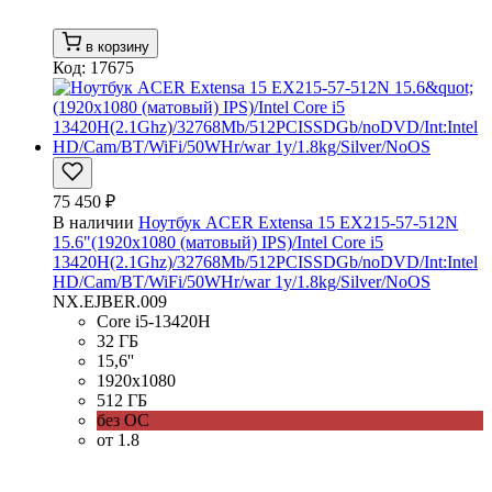
в корзину
Код: 17675
75 450 ₽
В наличии
Ноутбук ACER Extensa 15 EX215-57-512N
15.6"(1920x1080 (матовый) IPS)/Intel Core i5
13420H(2.1Ghz)/32768Mb/512PCISSDGb/noDVD/Int:Intel
HD/Cam/BT/WiFi/50WHr/war 1y/1.8kg/Silver/NoOS
NX.EJBER.009
Core i5-13420H
32 ГБ
15,6''
1920x1080
512 ГБ
без ОС
от 1.8