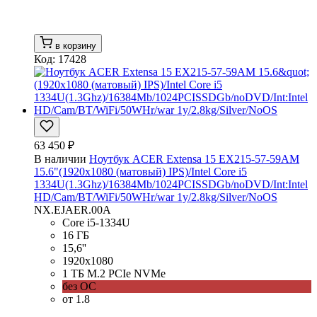
в корзину
Код: 17428
63 450 ₽
В наличии
Ноутбук ACER Extensa 15 EX215-57-59AM
15.6"(1920x1080 (матовый) IPS)/Intel Core i5
1334U(1.3Ghz)/16384Mb/1024PCISSDGb/noDVD/Int:Intel
HD/Cam/BT/WiFi/50WHr/war 1y/2.8kg/Silver/NoOS
NX.EJAER.00A
Core i5-1334U
16 ГБ
15,6''
1920x1080
1 ТБ M.2 PCIe NVMe
без ОС
от 1.8