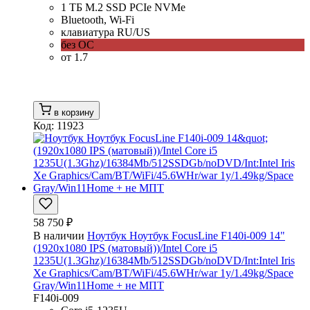
1 ТБ M.2 SSD PCIe NVMe
Bluetooth, Wi-Fi
клавиатура RU/US
без ОС
от 1.7
в корзину
Код: 11923
58 750 ₽
В наличии
Ноутбук Ноутбук FocusLine F140i-009 14"
(1920x1080 IPS (матовый))/Intel Core i5
1235U(1.3Ghz)/16384Mb/512SSDGb/noDVD/Int:Intel Iris
Xe Graphics/Cam/BT/WiFi/45.6WHr/war 1y/1.49kg/Space
Gray/Win11Home + не МПТ
F140i-009