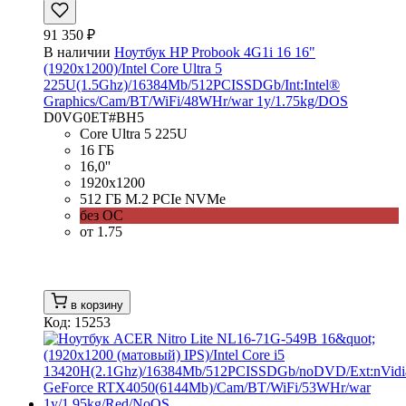
91 350 ₽
В наличии
Ноутбук HP Probook 4G1i 16 16"
(1920x1200)/Intel Core Ultra 5
225U(1.5Ghz)/16384Mb/512PCISSDGb/Int:Intel®
Graphics/Cam/BT/WiFi/48WHr/war 1y/1.75kg/DOS
D0VG0ET#BH5
Core Ultra 5 225U
16 ГБ
16,0''
1920x1200
512 ГБ M.2 PCIe NVMe
без ОС
от 1.75
в корзину
Код: 15253