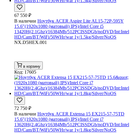
67 550 ₽
В наличии
Ноутбук ACER Aspire Lite AL15-72P-595Y
15.6"(1920x1080 (матовый) IPS)/Intel Core i5
13420H(2.1Ghz)/16384Mb/512PCISSDGb/noDVD/Int:Intel
HD/Cam/BT/WiFi/50WHr/war 1y/1.5kg/Silver/NoOS
NX.D5HEX.001
в корзину
Код: 17605
72 750 ₽
В наличии
Ноутбук ACER Extensa 15 EX215-57-75TD
15.6"(1920x1080 (матовый) IPS)/Intel Core i7
13620H(2.4Ghz)/16384Mb/512PCISSDGb/noDVD/Int:Intel
HD/Cam/BT/WiFi/50WHr/war 1y/1.8kg/Silver/NoOS