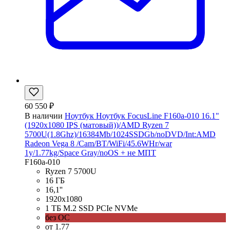
60 550 ₽
В наличии
Ноутбук Ноутбук FocusLine F160a-010 16.1"
(1920x1080 IPS (матовый))/AMD Ryzen 7
5700U(1.8Ghz)/16384Mb/1024SSDGb/noDVD/Int:AMD
Radeon Vega 8 /Cam/BT/WiFi/45.6WHr/war
1y/1.77kg/Space Gray/noOS + не МПТ
F160a-010
Ryzen 7 5700U
16 ГБ
16,1''
1920x1080
1 ТБ M.2 SSD PCIe NVMe
без ОС
от 1.77