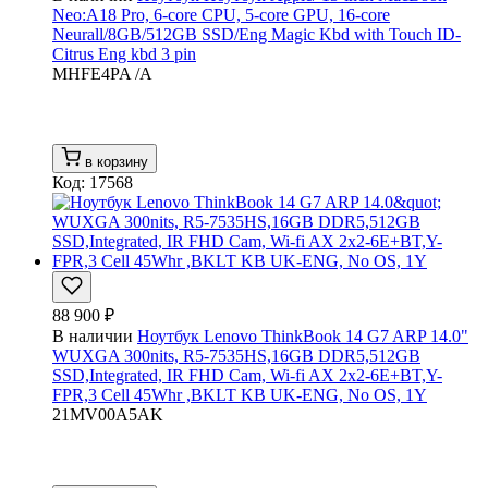
Neo:A18 Pro, 6-core CPU, 5-core GPU, 16-core
Neurall/8GB/512GB SSD/Eng Magic Kbd with Touch ID-
Citrus Eng kbd 3 pin
MHFE4PA /A
в корзину
Код: 17568
88 900 ₽
В наличии
Ноутбук Lenovo ThinkBook 14 G7 ARP 14.0"
WUXGA 300nits, R5-7535HS,16GB DDR5,512GB
SSD,Integrated, IR FHD Cam, Wi-fi AX 2x2-6E+BT,Y-
FPR,3 Cell 45Whr ,BKLT KB UK-ENG, No OS, 1Y
21MV00A5AK