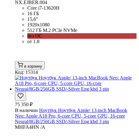
NX.EJBER.004
Core i7-13620H
16 ГБ
15,6''
1920x1080
512 ГБ M.2 PCIe NVMe
без ОС
от 1.8
в корзину
Код: 15314
75 350 ₽
В наличии
Ноутбук Ноутбук Apple/ 13-inch MacBook
Neo: Apple A18 Pro, 6-core CPU, 5-core GPU, 16-core
Neural/8GB/256GB SSD/-Silver Eng kbd 3 pin
MHFA4HN /A