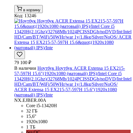
в корзину
Код: 13246
79 100 ₽
В наличии
Ноутбук Ноутбук ACER Extensa 15 EX215-
57-597H 15.6"(1920x1080 (матовый) IPS)/Intel Core i5
13420H(2.1Ghz)/32768Mb/1024PCISSDGb/noDVD/Int:Intel
HD/Cam/BT/WiFi/50WHr/war 1y/1.8kg/Silver/NoOS/
ACER Extensa 15 EX215-57-597H 15.6"(1920x1080
(матовый) IPS)/Inte
NX.EJBER.00A
Core i5-13420H
32 ГБ
15,6''
1920x1080
1 ТБ
без ОС