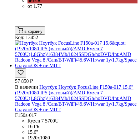
без ОС
от 1.77
в корзину
Код: 13452
57 850 ₽
В наличии
Ноутбук Ноутбук FocusLine F150a-017 15.6"
(1920x1080 IPS (матовый))/AMD Ryzen 7
5700U(1.8Ghz)/16384Mb/1024SSDGb/noDVD/Int:AMD
Radeon Vega 8 /Cam/BT/WiFi/45.6WHr/war 1y/1.7kg/Space
Gray/noOS + не МПТ
F150a-017
Ryzen 7 5700U
16 ГБ
15,6''
1920x1080