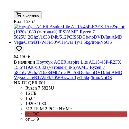
в корзину
Код: 15367
64 150 ₽
В наличии
Ноутбук ACER Aspire Lite AL15-45P-R2FX
15.6"(1920x1080 (матовый) IPS)/AMD Ryzen 7
5825U(2Ghz)/16384Mb/512PCISSDGb/noDVD/Int:AMD
Vega/Cam/BT/WiFi/50WHr/war 1y/1.5kg/Iron/NoOS
NX.DLQER.001
Ryzen 7 5825U
16 ГБ
15,6''
1920x1080
512 ГБ M.2 PCIe NVMe
без ОС
от 1.49