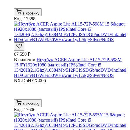
в корзину
Код: 17388
67 550 ₽
В наличии
Ноутбук ACER Aspire Lite AL15-72P-598M
15.6"(1920x1080 (матовый) IPS)/Intel Core i5
13420H(2.1Ghz)/16384Mb/512PCISSDGb/noDVD/Int:Intel
HD/Cam/BT/WiFi/50WHr/war 1y/1.5kg/Silver/NoOS
NX.D5HEX.006
в корзину
Код: 17606