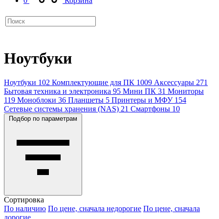
0
Корзина
Ноутбуки
Ноутбуки
102
Комплектующие для ПК
1009
Аксессуары
271
Бытовая техника и электроника
95
Мини ПК
31
Мониторы
119
Моноблоки
36
Планшеты
5
Принтеры и МФУ
154
Сетевые системы хранения (NAS)
21
Смартфоны
10
Подбор по параметрам
Сортировка
По наличию
По цене, сначала недорогие
По цене, сначала
дорогие