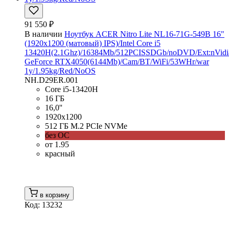
91 550 ₽
В наличии
Ноутбук ACER Nitro Lite NL16-71G-549B 16"
(1920x1200 (матовый) IPS)/Intel Core i5
13420H(2.1Ghz)/16384Mb/512PCISSDGb/noDVD/Ext:nVidi
GeForce RTX4050(6144Mb)/Cam/BT/WiFi/53WHr/war
1y/1.95kg/Red/NoOS
NH.D29ER.001
Core i5-13420H
16 ГБ
16,0''
1920x1200
512 ГБ M.2 PCIe NVMe
без ОС
от 1.95
красный
в корзину
Код: 13232