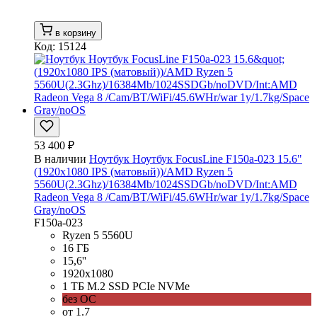
в корзину
Код: 15124
53 400 ₽
В наличии
Ноутбук Ноутбук FocusLine F150a-023 15.6"
(1920x1080 IPS (матовый))/AMD Ryzen 5
5560U(2.3Ghz)/16384Mb/1024SSDGb/noDVD/Int:AMD
Radeon Vega 8 /Cam/BT/WiFi/45.6WHr/war 1y/1.7kg/Space
Gray/noOS
F150a-023
Ryzen 5 5560U
16 ГБ
15,6''
1920x1080
1 ТБ M.2 SSD PCIe NVMe
без ОС
от 1.7