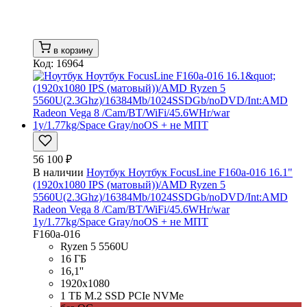
в корзину
Код: 16964
56 100 ₽
В наличии
Ноутбук Ноутбук FocusLine F160a-016 16.1"
(1920x1080 IPS (матовый))/AMD Ryzen 5
5560U(2.3Ghz)/16384Mb/1024SSDGb/noDVD/Int:AMD
Radeon Vega 8 /Cam/BT/WiFi/45.6WHr/war
1y/1.77kg/Space Gray/noOS + не МПТ
F160a-016
Ryzen 5 5560U
16 ГБ
16,1''
1920x1080
1 ТБ M.2 SSD PCIe NVMe