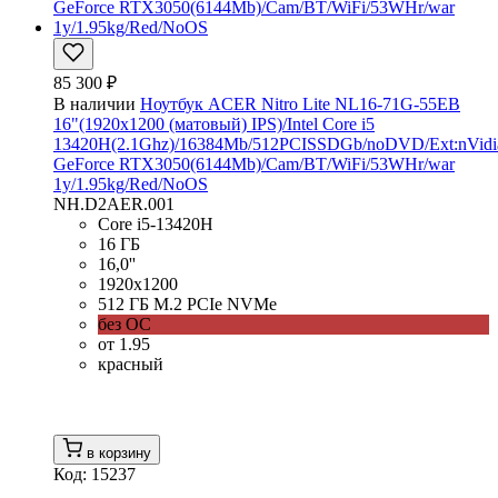
85 300 ₽
В наличии
Ноутбук ACER Nitro Lite NL16-71G-55EB
16"(1920x1200 (матовый) IPS)/Intel Core i5
13420H(2.1Ghz)/16384Mb/512PCISSDGb/noDVD/Ext:nVidi
GeForce RTX3050(6144Mb)/Cam/BT/WiFi/53WHr/war
1y/1.95kg/Red/NoOS
NH.D2AER.001
Core i5-13420H
16 ГБ
16,0''
1920x1200
512 ГБ M.2 PCIe NVMe
без ОС
от 1.95
красный
в корзину
Код: 15237