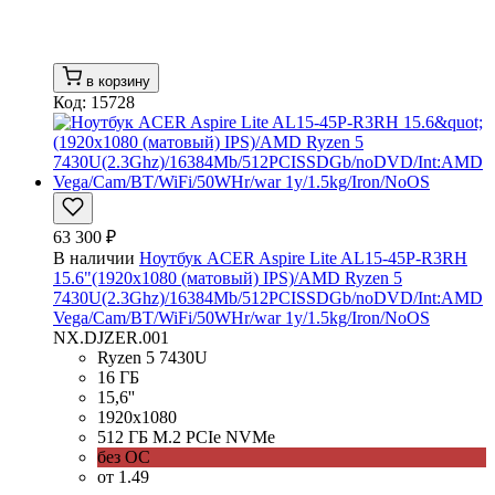
в корзину
Код: 15728
63 300 ₽
В наличии
Ноутбук ACER Aspire Lite AL15-45P-R3RH
15.6"(1920x1080 (матовый) IPS)/AMD Ryzen 5
7430U(2.3Ghz)/16384Mb/512PCISSDGb/noDVD/Int:AMD
Vega/Cam/BT/WiFi/50WHr/war 1y/1.5kg/Iron/NoOS
NX.DJZER.001
Ryzen 5 7430U
16 ГБ
15,6''
1920x1080
512 ГБ M.2 PCIe NVMe
без ОС
от 1.49