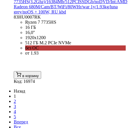
7735HS(3.2Ghz)/16384Mb/512PCISSDGb/noDVD/Int:AMD
Radeon 680M/Cam/BT/WiFi/80WHr/war 1y/1.93kg/luna
grey/noOS + 100W, RU kbd
83HU0007RK
Ryzen 7 7735HS
16 ГБ
16,0''
1920x1200
512 ГБ M.2 PCIe NVMe
без ОС
от 1.93
в корзину
Код: 16974
Назад
1
2
3
4
5
Вперед
Все