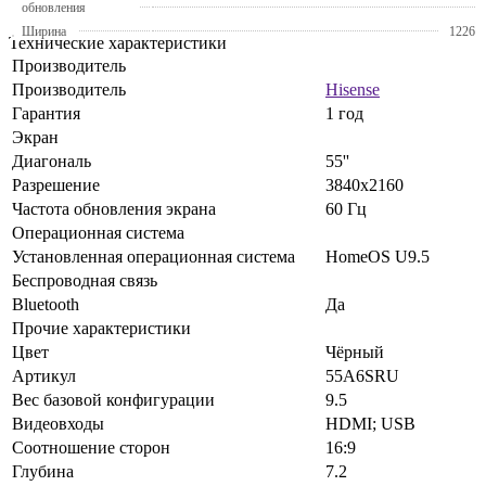
обновления
Ширина
1226
Технические характеристики
Производитель
Производитель
Hisense
Гарантия
1 год
Экран
Диагональ
55''
Разрешение
3840x2160
Частота обновления экрана
60 Гц
Операционная система
Установленная операционная система
HomeOS U9.5
Беспроводная связь
Bluetooth
Да
Прочие характеристики
Цвет
Чёрный
Артикул
55A6SRU
Вес базовой конфигурации
9.5
Видеовходы
HDMI; USB
Соотношение сторон
16:9
Глубина
7.2