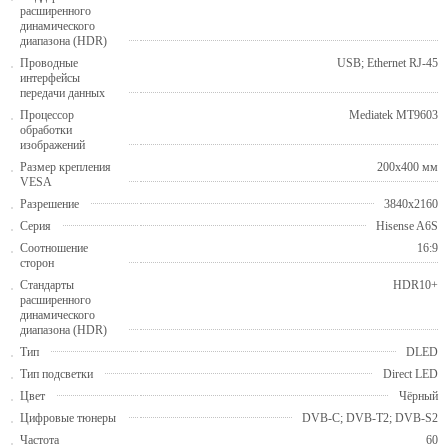
расширенного
динамического
диапазона (HDR)
Проводные
USB; Ethernet RJ-45
интерфейсы
передачи данных
Процессор
Mediatek MT9603
обработки
изображений
Размер крепления
200x400 мм
VESA
Разрешение
3840x2160
Серия
Hisense A6S
Соотношение
16:9
сторон
Стандарты
HDR10+
расширенного
динамического
диапазона (HDR)
Тип
DLED
Тип подсветки
Direct LED
Цвет
Чёрный
Цифровые тюнеры
DVB-C; DVB-T2; DVB-S2
Частота
60