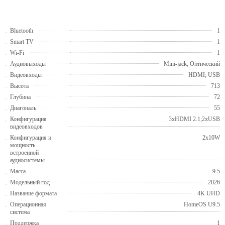
Bluetooth
1
Smart TV
1
Wi-Fi
1
Аудиовыходы
Mini-jack; Оптический
Видеовходы
HDMI; USB
Высота
713
Глубина
72
Диагональ
55
Конфигурация
3хHDMI 2.1;2хUSB
видеовходов
Конфигурация и
2х10W
мощность
встроенной
аудиосистемы
Масса
9.5
Модельный год
2026
Название формата
4K UHD
Операционная
HomeOS U9.5
система
Поддержка
1