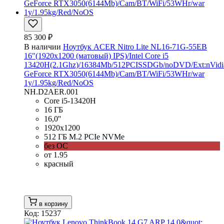
85 300 ₽
В наличии
Ноутбук ACER Nitro Lite NL16-71G-55EB
16"(1920x1200 (матовый) IPS)/Intel Core i5
13420H(2.1Ghz)/16384Mb/512PCISSDGb/noDVD/Ext:nVidi
GeForce RTX3050(6144Mb)/Cam/BT/WiFi/53WHr/war
1y/1.95kg/Red/NoOS
NH.D2AER.001
Core i5-13420H
16 ГБ
16,0''
1920x1200
512 ГБ M.2 PCIe NVMe
без ОС
от 1.95
красный
в корзину
Код: 15237