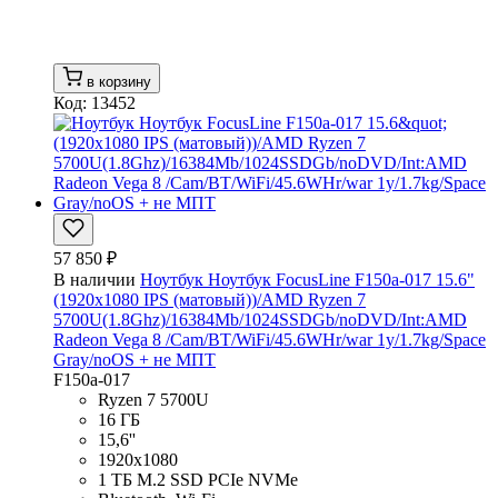
в корзину
Код: 13452
57 850 ₽
В наличии
Ноутбук Ноутбук FocusLine F150a-017 15.6"
(1920x1080 IPS (матовый))/AMD Ryzen 7
5700U(1.8Ghz)/16384Mb/1024SSDGb/noDVD/Int:AMD
Radeon Vega 8 /Cam/BT/WiFi/45.6WHr/war 1y/1.7kg/Space
Gray/noOS + не МПТ
F150a-017
Ryzen 7 5700U
16 ГБ
15,6''
1920x1080
1 ТБ M.2 SSD PCIe NVMe