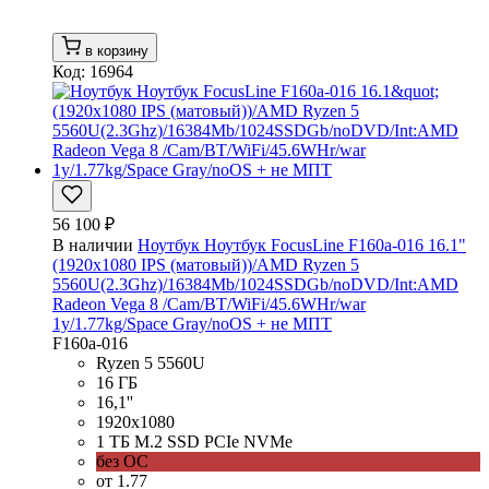
в корзину
Код: 16964
56 100 ₽
В наличии
Ноутбук Ноутбук FocusLine F160a-016 16.1"
(1920x1080 IPS (матовый))/AMD Ryzen 5
5560U(2.3Ghz)/16384Mb/1024SSDGb/noDVD/Int:AMD
Radeon Vega 8 /Cam/BT/WiFi/45.6WHr/war
1y/1.77kg/Space Gray/noOS + не МПТ
F160a-016
Ryzen 5 5560U
16 ГБ
16,1''
1920x1080
1 ТБ M.2 SSD PCIe NVMe
без ОС
от 1.77