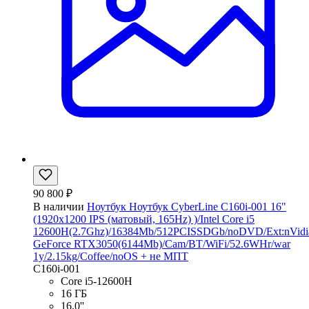
90 800 ₽
В наличии
Ноутбук Ноутбук CyberLine C160i-001 16"
(1920x1200 IPS (матовый, 165Hz) )/Intel Core i5
12600H(2.7Ghz)/16384Mb/512PCISSDGb/noDVD/Ext:nVidi
GeForce RTX3050(6144Mb)/Cam/BT/WiFi/52.6WHr/war
1y/2.15kg/Coffee/noOS + не МПТ
C160i-001
Core i5-12600H
16 ГБ
16,0''