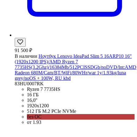
91 500 ₽
В наличии
Ноутбук Lenovo IdeaPad Slim 5 16ARP10 16"
(1920x1200 IPS)/AMD Ryzen 7
7735HS(3.2Ghz)/16384Mb/512PCISSDGb/noDVD/Int:AMD
Radeon 680M/Cam/BT/WiFi/80WHr/war 1y/1.93kg/luna
grey/noOS + 100W, RU kbd
83HU0007RK
Ryzen 7 7735HS
16 ГБ
16,0''
1920x1200
512 ГБ M.2 PCIe NVMe
без ОС
от 1.93