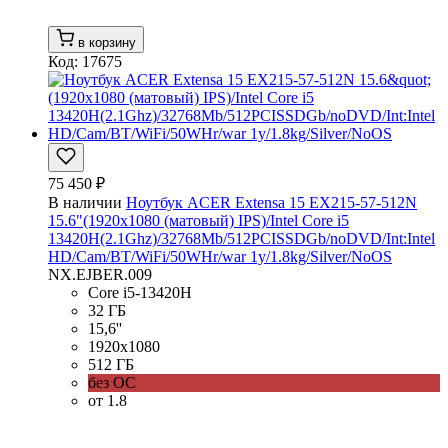
в корзину
Код: 17675
75 450 ₽
В наличии
Ноутбук ACER Extensa 15 EX215-57-512N
15.6"(1920x1080 (матовый) IPS)/Intel Core i5
13420H(2.1Ghz)/32768Mb/512PCISSDGb/noDVD/Int:Intel
HD/Cam/BT/WiFi/50WHr/war 1y/1.8kg/Silver/NoOS
NX.EJBER.009
Core i5-13420H
32 ГБ
15,6''
1920x1080
512 ГБ
без ОС
от 1.8