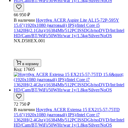
66 950 ₽
В наличии
Ноутбук ACER Aspire Lite AL15-72P-595Y
15.6"(1920x1080 (матовый) IPS)/Intel Core i5
13420H(2.1Ghz)/16384Mb/512PCISSDGb/noDVD/Int:Intel
HD/Cam/BT/WiFi/50WHr/war 1y/1.5kg/Silver/NoOS
NX.D5HEX.001
в корзину
Код: 17605
72 750 ₽
В наличии
Ноутбук ACER Extensa 15 EX215-57-75TD
15.6"(1920x1080 (матовый) IPS)/Intel Core i7
13620H(2.4Ghz)/16384Mb/512PCISSDGb/noDVD/Int:Intel
HD/Cam/BT/WiFi/50WHr/war 1y/1.8kg/Silver/NoOS