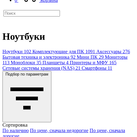
0
Корзина
Ноутбуки
Ноутбуки
102
Комплектующие для ПК
1091
Аксессуары
276
Бытовая техника и электроника
92
Мини ПК
29
Мониторы
113
Моноблоки
35
Планшеты
4
Принтеры и МФУ
165
Сетевые системы хранения (NAS)
21
Смартфоны
11
Подбор по параметрам
Сортировка
По наличию
По цене, сначала недорогие
По цене, сначала
дорогие