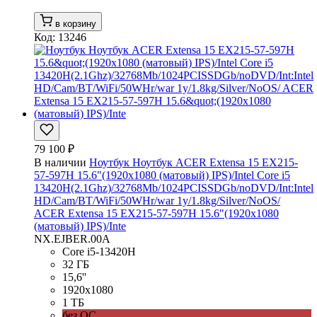
в корзину
Код: 13246
79 100 ₽
В наличии
Ноутбук Ноутбук ACER Extensa 15 EX215-
57-597H 15.6"(1920x1080 (матовый) IPS)/Intel Core i5
13420H(2.1Ghz)/32768Mb/1024PCISSDGb/noDVD/Int:Intel
HD/Cam/BT/WiFi/50WHr/war 1y/1.8kg/Silver/NoOS/
ACER Extensa 15 EX215-57-597H 15.6"(1920x1080
(матовый) IPS)/Inte
NX.EJBER.00A
Core i5-13420H
32 ГБ
15,6''
1920x1080
1 ТБ
без ОС