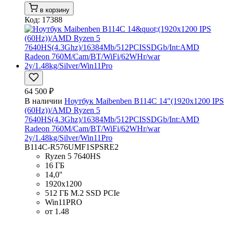
в корзину
Код: 17388
64 500 ₽
В наличии
Ноутбук Maibenben B114C 14"(1920x1200 IPS
(60Hz))/AMD Ryzen 5
7640HS(4.3Ghz)/16384Mb/512PCISSDGb/Int:AMD
Radeon 760M/Cam/BT/WiFi/62WHr/war
2y/1.48kg/Silver/Win11Pro
B114C-R576UMF1SPSRE2
Ryzen 5 7640HS
16 ГБ
14,0''
1920x1200
512 ГБ M.2 SSD PCIe
Win11PRO
от 1.48