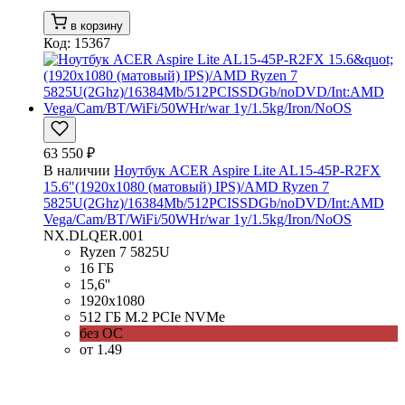
в корзину
Код: 15367
63 550 ₽
В наличии
Ноутбук ACER Aspire Lite AL15-45P-R2FX
15.6"(1920x1080 (матовый) IPS)/AMD Ryzen 7
5825U(2Ghz)/16384Mb/512PCISSDGb/noDVD/Int:AMD
Vega/Cam/BT/WiFi/50WHr/war 1y/1.5kg/Iron/NoOS
NX.DLQER.001
Ryzen 7 5825U
16 ГБ
15,6''
1920x1080
512 ГБ M.2 PCIe NVMe
без ОС
от 1.49