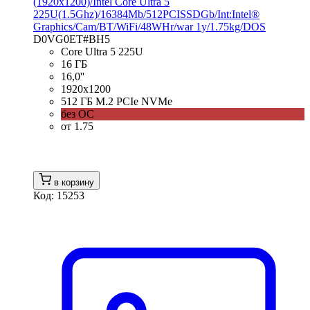
(1920x1200)/Intel Core Ultra 5
225U(1.5Ghz)/16384Mb/512PCISSDGb/Int:Intel®
Graphics/Cam/BT/WiFi/48WHr/war 1y/1.75kg/DOS
D0VG0ET#BH5
Core Ultra 5 225U
16 ГБ
16,0''
1920x1200
512 ГБ M.2 PCIe NVMe
без ОС
от 1.75
в корзину
Код: 15253