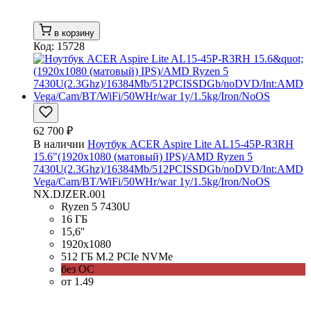
в корзину
Код: 15728
62 700 ₽
В наличии
Ноутбук ACER Aspire Lite AL15-45P-R3RH
15.6"(1920x1080 (матовый) IPS)/AMD Ryzen 5
7430U(2.3Ghz)/16384Mb/512PCISSDGb/noDVD/Int:AMD
Vega/Cam/BT/WiFi/50WHr/war 1y/1.5kg/Iron/NoOS
NX.DJZER.001
Ryzen 5 7430U
16 ГБ
15,6''
1920x1080
512 ГБ M.2 PCIe NVMe
без ОС
от 1.49