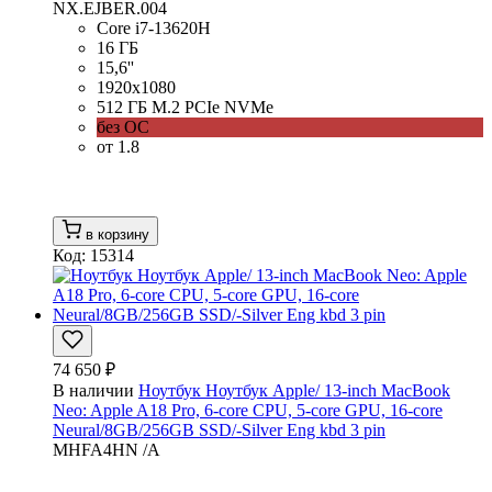
NX.EJBER.004
Core i7-13620H
16 ГБ
15,6''
1920x1080
512 ГБ M.2 PCIe NVMe
без ОС
от 1.8
в корзину
Код: 15314
74 650 ₽
В наличии
Ноутбук Ноутбук Apple/ 13-inch MacBook
Neo: Apple A18 Pro, 6-core CPU, 5-core GPU, 16-core
Neural/8GB/256GB SSD/-Silver Eng kbd 3 pin
MHFA4HN /A