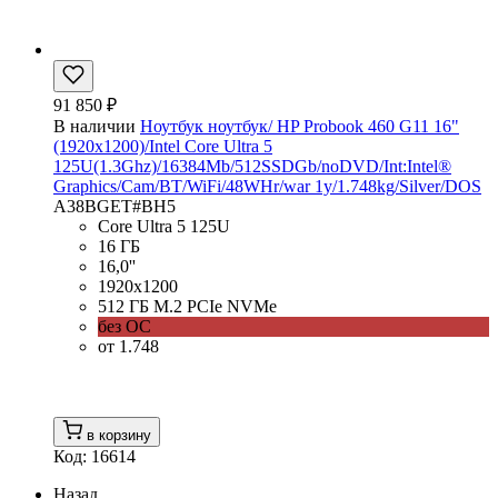
91 850 ₽
В наличии
Ноутбук ноутбук/ HP Probook 460 G11 16"
(1920x1200)/Intel Core Ultra 5
125U(1.3Ghz)/16384Mb/512SSDGb/noDVD/Int:Intel®
Graphics/Cam/BT/WiFi/48WHr/war 1y/1.748kg/Silver/DOS
A38BGET#BH5
Core Ultra 5 125U
16 ГБ
16,0''
1920x1200
512 ГБ M.2 PCIe NVMe
без ОС
от 1.748
в корзину
Код: 16614
Назад