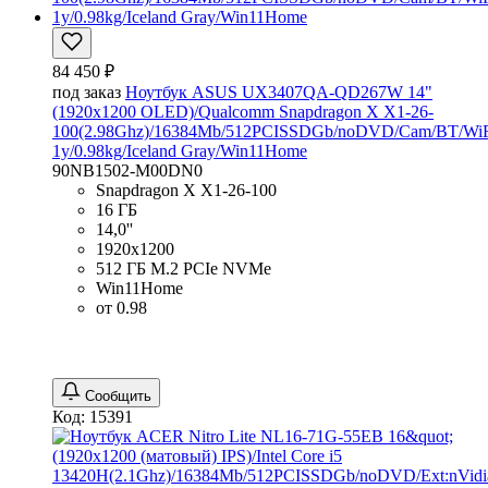
84 450 ₽
под заказ
Ноутбук ASUS UX3407QA-QD267W 14"
(1920x1200 OLED)/Qualcomm Snapdragon X X1-26-
100(2.98Ghz)/16384Mb/512PCISSDGb/noDVD/Cam/BT/WiF
1y/0.98kg/Iceland Gray/Win11Home
90NB1502-M00DN0
Snapdragon X X1-26-100
16 ГБ
14,0''
1920x1200
512 ГБ M.2 PCIe NVMe
Win11Home
от 0.98
Сообщить
Код: 15391