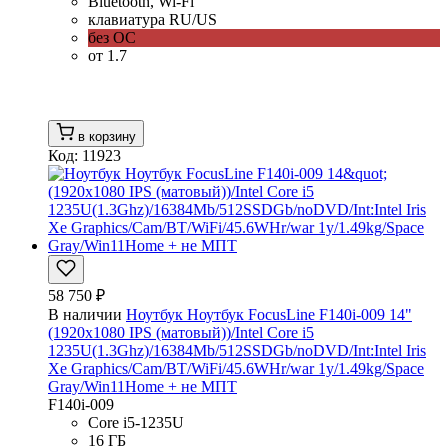
Bluetooth, Wi-Fi
клавиатура RU/US
без ОС
от 1.7
в корзину
Код: 11923
58 750 ₽
В наличии
Ноутбук Ноутбук FocusLine F140i-009 14"
(1920x1080 IPS (матовый))/Intel Core i5
1235U(1.3Ghz)/16384Mb/512SSDGb/noDVD/Int:Intel Iris
Xe Graphics/Cam/BT/WiFi/45.6WHr/war 1y/1.49kg/Space
Gray/Win11Home + не МПТ
F140i-009
Core i5-1235U
16 ГБ