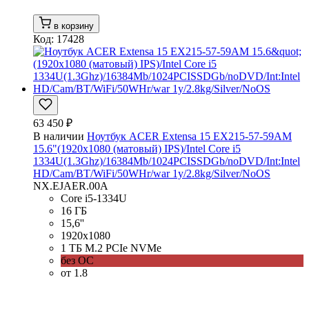
в корзину
Код: 17428
63 450 ₽
В наличии
Ноутбук ACER Extensa 15 EX215-57-59AM
15.6"(1920x1080 (матовый) IPS)/Intel Core i5
1334U(1.3Ghz)/16384Mb/1024PCISSDGb/noDVD/Int:Intel
HD/Cam/BT/WiFi/50WHr/war 1y/2.8kg/Silver/NoOS
NX.EJAER.00A
Core i5-1334U
16 ГБ
15,6''
1920x1080
1 ТБ M.2 PCIe NVMe
без ОС
от 1.8