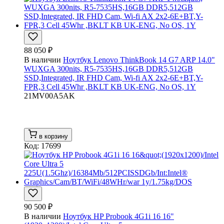
88 050 ₽
В наличии
Ноутбук Lenovo ThinkBook 14 G7 ARP 14.0"
WUXGA 300nits, R5-7535HS,16GB DDR5,512GB
SSD,Integrated, IR FHD Cam, Wi-fi AX 2x2-6E+BT,Y-
FPR,3 Cell 45Whr ,BKLT KB UK-ENG, No OS, 1Y
21MV00A5AK
в корзину
Код: 17699
90 500 ₽
В наличии
Ноутбук HP Probook 4G1i 16 16"