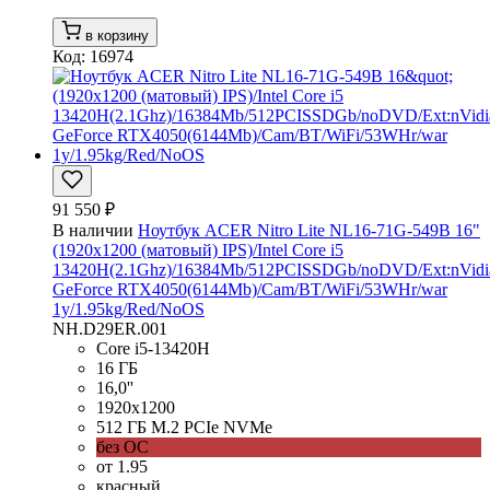
в корзину
Код: 16974
91 550 ₽
В наличии
Ноутбук ACER Nitro Lite NL16-71G-549B 16"
(1920x1200 (матовый) IPS)/Intel Core i5
13420H(2.1Ghz)/16384Mb/512PCISSDGb/noDVD/Ext:nVidi
GeForce RTX4050(6144Mb)/Cam/BT/WiFi/53WHr/war
1y/1.95kg/Red/NoOS
NH.D29ER.001
Core i5-13420H
16 ГБ
16,0''
1920x1200
512 ГБ M.2 PCIe NVMe
без ОС
от 1.95
красный