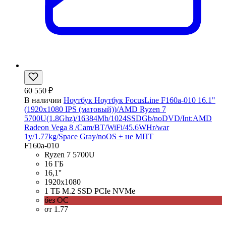
60 550 ₽
В наличии
Ноутбук Ноутбук FocusLine F160a-010 16.1"
(1920x1080 IPS (матовый))/AMD Ryzen 7
5700U(1.8Ghz)/16384Mb/1024SSDGb/noDVD/Int:AMD
Radeon Vega 8 /Cam/BT/WiFi/45.6WHr/war
1y/1.77kg/Space Gray/noOS + не МПТ
F160a-010
Ryzen 7 5700U
16 ГБ
16,1''
1920x1080
1 ТБ M.2 SSD PCIe NVMe
без ОС
от 1.77