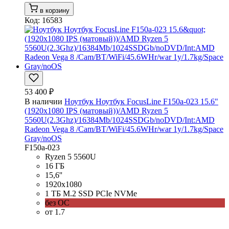
в корзину
Код: 16583
53 400 ₽
В наличии
Ноутбук Ноутбук FocusLine F150a-023 15.6"
(1920x1080 IPS (матовый))/AMD Ryzen 5
5560U(2.3Ghz)/16384Mb/1024SSDGb/noDVD/Int:AMD
Radeon Vega 8 /Cam/BT/WiFi/45.6WHr/war 1y/1.7kg/Space
Gray/noOS
F150a-023
Ryzen 5 5560U
16 ГБ
15,6''
1920x1080
1 ТБ M.2 SSD PCIe NVMe
без ОС
от 1.7