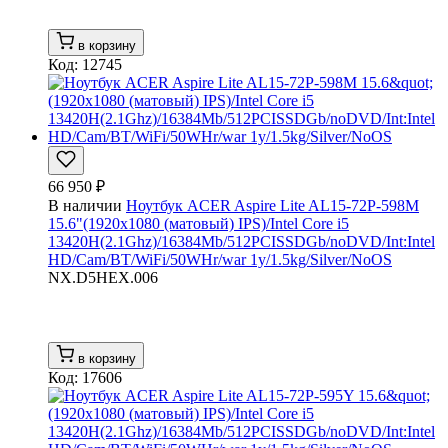
в корзину
Код: 12745
66 950 ₽
В наличии
Ноутбук ACER Aspire Lite AL15-72P-598M
15.6"(1920x1080 (матовый) IPS)/Intel Core i5
13420H(2.1Ghz)/16384Mb/512PCISSDGb/noDVD/Int:Intel
HD/Cam/BT/WiFi/50WHr/war 1y/1.5kg/Silver/NoOS
NX.D5HEX.006
в корзину
Код: 17606