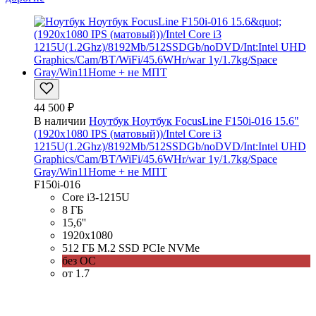
44 500 ₽
В наличии
Ноутбук Ноутбук FocusLine F150i-016 15.6"
(1920x1080 IPS (матовый))/Intel Core i3
1215U(1.2Ghz)/8192Mb/512SSDGb/noDVD/Int:Intel UHD
Graphics/Cam/BT/WiFi/45.6WHr/war 1y/1.7kg/Space
Gray/Win11Home + не МПТ
F150i-016
Core i3-1215U
8 ГБ
15,6''
1920x1080
512 ГБ M.2 SSD PCIe NVMe
без ОС
от 1.7