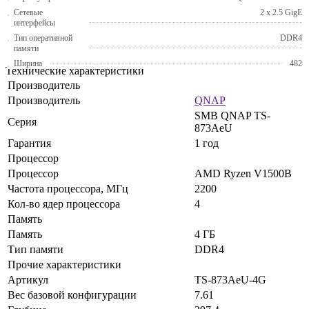
Сетевые
2 x 2.5 GigE
интерфейсы
Тип оперативной
DDR4
памяти
Ширина
482
Технические характеристики
Производитель
Производитель
QNAP
SMB QNAP TS-
Серия
873AeU
Гарантия
1 год
Процессор
Процессор
AMD Ryzen V1500B
Частота процессора, МГц
2200
Кол-во ядер процессора
4
Память
Память
4 ГБ
Тип памяти
DDR4
Прочие характеристики
Артикул
TS-873AeU-4G
Вес базовой конфигурации
7.61