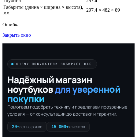
Глубина
297.4
Габариты (длина × ширина × высота),
297.4 × 482 × 89
мм
Ошибка
Закрыть окно
ПОЧЕМУ ПОКУПАТЕЛИ ВЫБИРАЮТ НАС
Надёжный магазин
ноутбуков
для уверенной
покупки
Помогаем подобрать технику и предлагаем прозрачные
условия — от консультации до доставки и гарантии.
20+
15 000+
лет на рынке
клиентов