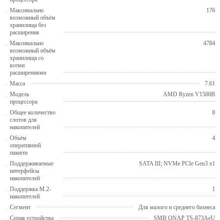
Максимально
176
возможный объём
хранилища без
расширения
Максимально
4784
возможный объём
хранилища со
всеми
расширениями
Масса
7.61
Модель
AMD Ryzen V1500B
процессора
Общее количество
8
слотов для
накопителей
Объём
4
оперативной
памяти
Поддерживаемые
SATA III; NVMe PCIe Gen3 x1
интерфейсы
накопителей
Поддержка M.2-
1
накопителей
Сегмент
Для малого и среднего бизнеса
Серия устройства
SMB QNAP TS-873AeU