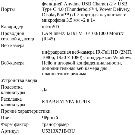
функцией Anytime USB Charge) /2 × USB
Порты
Type-C 4.0 (Thunderbolt™️4, Power Delivery,
DisplayPort™️) /1 × порт для наушников и
микрофона 3.5 мм «2 в 1»
Кардридер
microSD
Проводной
LAN Intel® I219LM 10/100/1000 Мбит/с
сетевой адаптер
(RJ45)
Веб-камера
инфракрасная веб-камера IR-Full HD (2МП,
1080p, 1920 × 1080) c поддержкой Windows
Веб-камера
Hello и шторкой конфиденциальности,
дополнительная веб-камера для
планшетного режима
Устройства ввода
Подсветка
Да
клавиатуры
Раскладка
КЛАВИАТУРА RU/US
клавиатуры
Прочие характеристики
Цвет
Чёрный
Форм-фактор
трансформер
Артикул
U5313X71B/RU