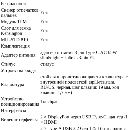
Безопасность
Сканер отпечатков
Есть
пальцев
Модуль TPM
Есть
Слот для замка
Есть
Kensington
MIL-STD 810
Есть
Комплектация
адаптер питания 3-pin Type-C AC 65W
Адаптер питания
slim&light + кабель 3-pin EU
Стилус
стилус
Устройства ввода
cтойкая к пролитию жидкости клавиатура с
внутренней подсветкой (spill-resistant,
Клавиатура
RU/US, черная, шаг клавиш: 19 мм, ход
клавиш: 1,7 мм)
Устройство
Touchpad
позиционирования
Интерфейсы
2 × DisplayPort через USB Type-C адаптер /1
Видеоинтерфейсы
× HDMI
2 × Type-A USB 3.2 Gen 1 (5 Гбит/с, один с