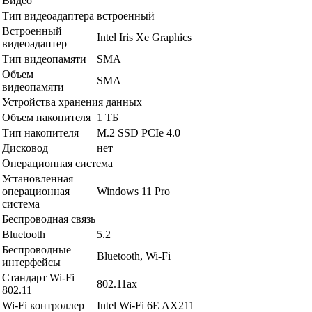
Видео
Тип видеоадаптера
встроенный
Встроенный
Intel Iris Xe Graphics
видеоадаптер
Тип видеопамяти
SMA
Объем
SMA
видеопамяти
Устройства хранения данных
Объем накопителя
1 ТБ
Тип накопителя
M.2 SSD PCIe 4.0
Дисковод
нет
Операционная система
Установленная
операционная
Windows 11 Pro
система
Беспроводная связь
Bluetooth
5.2
Беспроводные
Bluetooth, Wi-Fi
интерфейсы
Стандарт Wi-Fi
802.11ax
802.11
Wi-Fi контроллер
Intel Wi-Fi 6E AX211