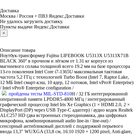
Доставка
Москва / Россия + ПВЗ Яндекс.Доставки
Не удалось загрузить доставку.
Пункты выдачи Яндекс.Доставки
×
Описание товара
Ноутбук-трансформер Fujitsu LIFEBOOK U5313X U5313X71B
BLACK 360° в прочном и лёгком от 1.31 кг корпусе из
магниевого сплава толщиной всего 19.2 мм на базе процессора
13-го поколения Intel Core i7-1365U максимальная тактовая
частота 5,2 ГГц с технологией Turbo Boost (Intel 7, Raptor Lake,
12 МБ Intel смарт-кэш, 10 ядер, 12 потоков, Intel vPro® Enterprise)
/ Intel vPro® Enterprise configuration /
пройдены тесты MIL-STD-810
H / 32 ГБ интегрированной
оперативной памяти LPDDR5-4800 МГц / интегрированный
графический процессор Intel Iris Xe Graphics (1 × HDMI 2.0, 2 ×
DisplayPort (DP) через USB Type-C адаптер) / аудио кодек Realtek
ALC257 HD (два встроенных стереодинамика, два цифровых
микрофона, комбинированный аudio line-in / line-out) /
сенсорный антибликовый дисплей c поддержкой перьевого
ввода 13,3" WUXGA (33,8 см, 16:10 1920 × 1200 pixel, Anti-glare,