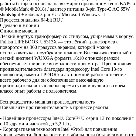
работы батареи основана на всемирно признанном тесте BAPCo
® MobileMark ® 2018) / адаптер питания 3-pin Type-C AC 65W
slim&light + кабель 3-pin EU / Microsoft Windows 11
Профессиональная 64-bit RU /
Сделано в Японии
Описание модели
Легкий ноутбук-трансформер со стилусом, убираемым в корпус.
Fujitsu LIFEBOOK U5313X — это лёгкий трансформер с
поворотом на 360 градусов экраном, который можно
использовать как ноутбук или планшет. Высококачественный и
лёгкий дисплей WUXGA формата 16:10 с тонкой рамкой
обеспечивает широкие возможности просмотра. Превосходная
производительность благодаря процессору Intel Core 13-го
поколения, памяти LPDDR5 и автономной работе в течение
всего рабочего дня он обеспечивает высочайшую
производительность в любое время суток и лучший в своем
классе опыт работы с пользователем.
Беспрецедентно мощная производительность
Повышайте производительность в процессе работы
• Новейшие процессоры Intel® Core™ U-серии 13-го поколения
с 10 ядрами и частотой до 5,2 ГГц
• Корпоративная технология Intel vPro® для повышения
управляемости, безопасности и стабильности (в зависимости от