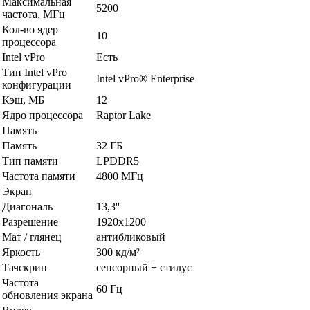
Максимальная
5200
частота, МГц
Кол-во ядер
10
процессора
Intel vPro
Есть
Тип Intel vPro
Intel vPro® Enterprise
конфигурации
Кэш, МБ
12
Ядро процессора
Raptor Lake
Память
Память
32 ГБ
Тип памяти
LPDDR5
Частота памяти
4800 МГц
Экран
Диагональ
13,3''
Разрешение
1920x1200
Мат / глянец
антибликовый
Яркость
300 кд/м²
Тачскрин
сенсорный + стилус
Частота
60 Гц
обновления экрана