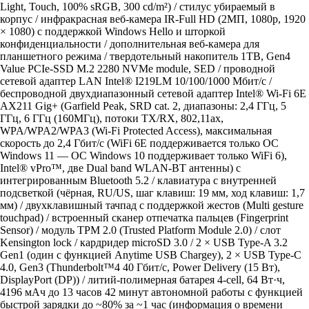
Light, Touch, 100% sRGB, 300 cd/m²) / стилус убираемый в
корпус / инфракрасная веб-камера IR-Full HD (2МП, 1080p, 1920
× 1080) c поддержкой Windows Hello и шторкой
конфиденциальности / дополнительная веб-камера для
планшетного режима / твердотельный накопитель 1TB, Gen4
Value PCIe-SSD M.2 2280 NVMe module, SED / проводной
сетевой адаптер LAN Intel® I219LM 10/100/1000 Мбит/с /
беспроводной двухдиапазонный сетевой адаптер Intel® Wi-Fi 6E
AX211 Gig+ (Garfield Peak, SRD cat. 2, диапазоны: 2,4 ГГц, 5
ГГц, 6 ГГц (160МГц), потоки TX/RX, 802,11ax,
WPA/WPA2/WPA3 (Wi-Fi Protected Access), максимальная
скорость до 2,4 Гбит/с (WiFi 6E поддерживается только ОС
Windows 11 — ОС Windows 10 поддерживает только WiFi 6),
Intel® vPro™, две Dual band WLAN-BT антенны) с
интегрированным Bluetooth 5.2 / клавиатура с внутренней
подсветкой (чёрная, RU/US, шаг клавиш: 19 мм, ход клавиш: 1,7
мм) / двухклавишный тачпад с поддержкой жестов (Multi gesture
touchpad) / встроенный сканер отпечатка пальцев (Fingerprint
Sensor) / модуль TPM 2.0 (Trusted Platform Module 2.0) / слот
Kensington lock / кардридер microSD 3.0 / 2 × USB Type-A 3.2
Gen1 (один с функцией Anytime USB Chargey), 2 × USB Type-C
4.0, Gen3 (Thunderbolt™4 40 Гбит/с, Power Delivery (15 Вт),
DisplayPort (DP)) / литий-полимерная батарея 4-cell, 64 Вт·ч,
4196 мАч до 13 часов 42 минут автономной работы с функцией
быстрой зарядки до ~80% за ~1 час (информация о времени