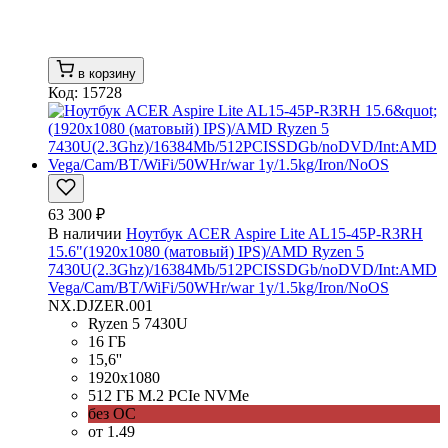
в корзину
Код: 15728
63 300 ₽
В наличии
Ноутбук ACER Aspire Lite AL15-45P-R3RH
15.6"(1920x1080 (матовый) IPS)/AMD Ryzen 5
7430U(2.3Ghz)/16384Mb/512PCISSDGb/noDVD/Int:AMD
Vega/Cam/BT/WiFi/50WHr/war 1y/1.5kg/Iron/NoOS
NX.DJZER.001
Ryzen 5 7430U
16 ГБ
15,6''
1920x1080
512 ГБ M.2 PCIe NVMe
без ОС
от 1.49