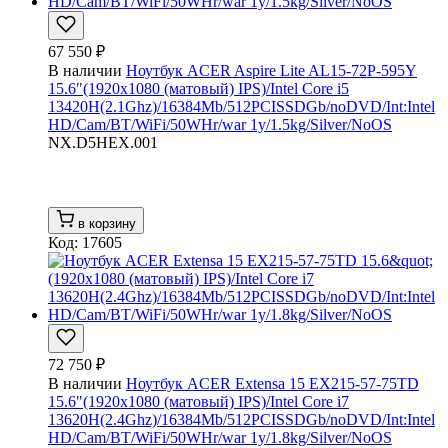
67 550 ₽
В наличии
Ноутбук ACER Aspire Lite AL15-72P-595Y
15.6"(1920x1080 (матовый) IPS)/Intel Core i5
13420H(2.1Ghz)/16384Mb/512PCISSDGb/noDVD/Int:Intel
HD/Cam/BT/WiFi/50WHr/war 1y/1.5kg/Silver/NoOS
NX.D5HEX.001
в корзину
Код: 17605
72 750 ₽
В наличии
Ноутбук ACER Extensa 15 EX215-57-75TD
15.6"(1920x1080 (матовый) IPS)/Intel Core i7
13620H(2.4Ghz)/16384Mb/512PCISSDGb/noDVD/Int:Intel
HD/Cam/BT/WiFi/50WHr/war 1y/1.8kg/Silver/NoOS