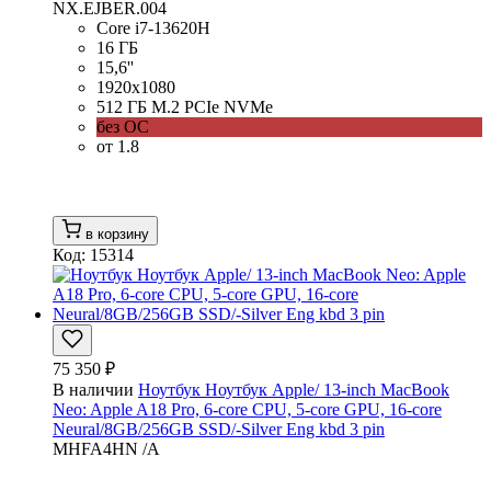
NX.EJBER.004
Core i7-13620H
16 ГБ
15,6''
1920x1080
512 ГБ M.2 PCIe NVMe
без ОС
от 1.8
в корзину
Код: 15314
75 350 ₽
В наличии
Ноутбук Ноутбук Apple/ 13-inch MacBook
Neo: Apple A18 Pro, 6-core CPU, 5-core GPU, 16-core
Neural/8GB/256GB SSD/-Silver Eng kbd 3 pin
MHFA4HN /A