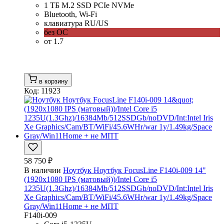
1 ТБ M.2 SSD PCIe NVMe
Bluetooth, Wi-Fi
клавиатура RU/US
без ОС
от 1.7
в корзину
Код: 11923
58 750 ₽
В наличии
Ноутбук Ноутбук FocusLine F140i-009 14"
(1920x1080 IPS (матовый))/Intel Core i5
1235U(1.3Ghz)/16384Mb/512SSDGb/noDVD/Int:Intel Iris
Xe Graphics/Cam/BT/WiFi/45.6WHr/war 1y/1.49kg/Space
Gray/Win11Home + не МПТ
F140i-009