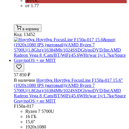
без ОС
от 1.77
в корзину
Код: 13452
57 850 ₽
В наличии
Ноутбук Ноутбук FocusLine F150a-017 15.6"
(1920x1080 IPS (матовый))/AMD Ryzen 7
5700U(1.8Ghz)/16384Mb/1024SSDGb/noDVD/Int:AMD
Radeon Vega 8 /Cam/BT/WiFi/45.6WHr/war 1y/1.7kg/Space
Gray/noOS + не МПТ
F150a-017
Ryzen 7 5700U
16 ГБ
15,6''
1920x1080