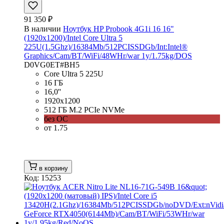
91 350 ₽
В наличии
Ноутбук HP Probook 4G1i 16 16"
(1920x1200)/Intel Core Ultra 5
225U(1.5Ghz)/16384Mb/512PCISSDGb/Int:Intel®
Graphics/Cam/BT/WiFi/48WHr/war 1y/1.75kg/DOS
D0VG0ET#BH5
Core Ultra 5 225U
16 ГБ
16,0''
1920x1200
512 ГБ M.2 PCIe NVMe
без ОС
от 1.75
в корзину
Код: 15253