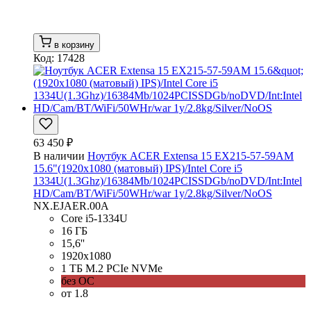
в корзину
Код: 17428
63 450 ₽
В наличии
Ноутбук ACER Extensa 15 EX215-57-59AM
15.6"(1920x1080 (матовый) IPS)/Intel Core i5
1334U(1.3Ghz)/16384Mb/1024PCISSDGb/noDVD/Int:Intel
HD/Cam/BT/WiFi/50WHr/war 1y/2.8kg/Silver/NoOS
NX.EJAER.00A
Core i5-1334U
16 ГБ
15,6''
1920x1080
1 ТБ M.2 PCIe NVMe
без ОС
от 1.8