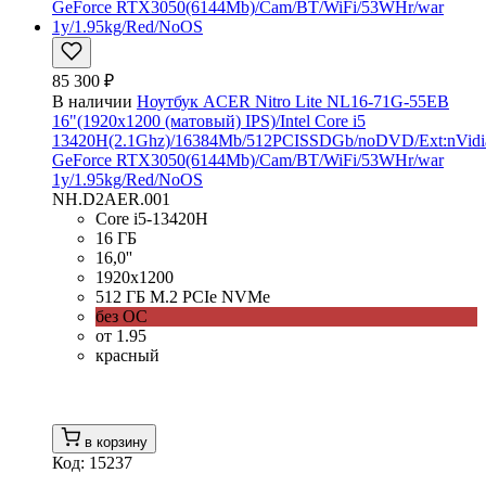
85 300 ₽
В наличии
Ноутбук ACER Nitro Lite NL16-71G-55EB
16"(1920x1200 (матовый) IPS)/Intel Core i5
13420H(2.1Ghz)/16384Mb/512PCISSDGb/noDVD/Ext:nVidi
GeForce RTX3050(6144Mb)/Cam/BT/WiFi/53WHr/war
1y/1.95kg/Red/NoOS
NH.D2AER.001
Core i5-13420H
16 ГБ
16,0''
1920x1200
512 ГБ M.2 PCIe NVMe
без ОС
от 1.95
красный
в корзину
Код: 15237