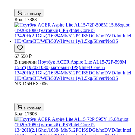
в корзину
Код: 17388
67 550 ₽
В наличии
Ноутбук ACER Aspire Lite AL15-72P-598M
15.6"(1920x1080 (матовый) IPS)/Intel Core i5
13420H(2.1Ghz)/16384Mb/512PCISSDGb/noDVD/Int:Intel
HD/Cam/BT/WiFi/50WHr/war 1y/1.5kg/Silver/NoOS
NX.D5HEX.006
в корзину
Код: 17606