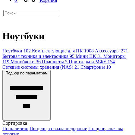
0
Корзина
Ноутбуки
Ноутбуки
102
Комплектующие для ПК
1008
Аксессуары
271
Бытовая техника и электроника
95
Мини ПК
31
Мониторы
119
Моноблоки
36
Планшеты
5
Принтеры и МФУ
154
Сетевые системы хранения (NAS)
21
Смартфоны
10
Подбор по параметрам
Сортировка
По наличию
По цене, сначала недорогие
По цене, сначала
дорогие