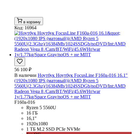
в корзину
Код: 16964
56 100 ₽
В наличии
Ноутбук Ноутбук FocusLine F160a-016 16.1"
(1920x1080 IPS (матовый))/AMD Ryzen 5
5560U(2.3Ghz)/16384Mb/1024SSDGb/noDVD/Int:AMD
Radeon Vega 8 /Cam/BT/WiFi/45.6WHr/war
1y/1.77kg/Space Gray/noOS + не МПТ
F160a-016
Ryzen 5 5560U
16 ГБ
16,1''
1920x1080
1 ТБ M.2 SSD PCIe NVMe