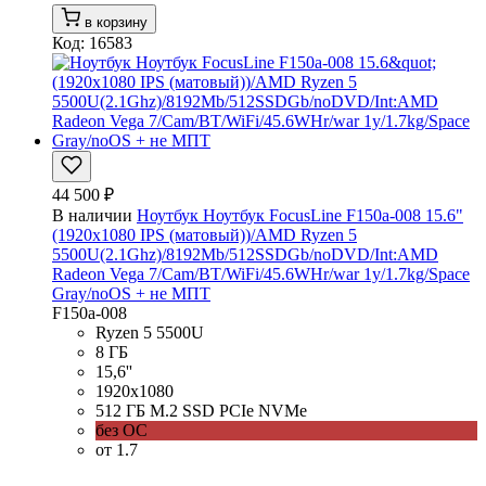
в корзину
Код: 16583
44 500 ₽
В наличии
Ноутбук Ноутбук FocusLine F150a-008 15.6"
(1920x1080 IPS (матовый))/AMD Ryzen 5
5500U(2.1Ghz)/8192Mb/512SSDGb/noDVD/Int:AMD
Radeon Vega 7/Cam/BT/WiFi/45.6WHr/war 1y/1.7kg/Space
Gray/noOS + не МПТ
F150a-008
Ryzen 5 5500U
8 ГБ
15,6''
1920x1080
512 ГБ M.2 SSD PCIe NVMe
без ОС
от 1.7