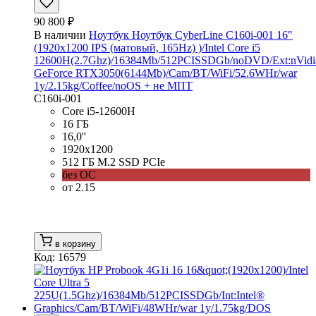
90 800 ₽
В наличии
Ноутбук Ноутбук CyberLine C160i-001 16"
(1920x1200 IPS (матовый, 165Hz) )/Intel Core i5
12600H(2.7Ghz)/16384Mb/512PCISSDGb/noDVD/Ext:nVidi
GeForce RTX3050(6144Mb)/Cam/BT/WiFi/52.6WHr/war
1y/2.15kg/Coffee/noOS + не МПТ
C160i-001
Core i5-12600H
16 ГБ
16,0''
1920x1200
512 ГБ M.2 SSD PCIe
без ОС
от 2.15
в корзину
Код: 16579