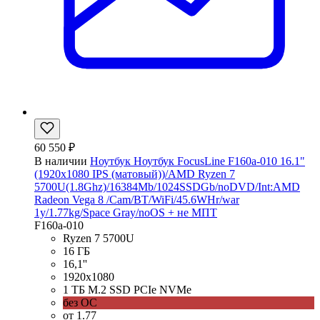
60 550 ₽
В наличии
Ноутбук Ноутбук FocusLine F160a-010 16.1"
(1920x1080 IPS (матовый))/AMD Ryzen 7
5700U(1.8Ghz)/16384Mb/1024SSDGb/noDVD/Int:AMD
Radeon Vega 8 /Cam/BT/WiFi/45.6WHr/war
1y/1.77kg/Space Gray/noOS + не МПТ
F160a-010
Ryzen 7 5700U
16 ГБ
16,1''
1920x1080
1 ТБ M.2 SSD PCIe NVMe
без ОС
от 1.77