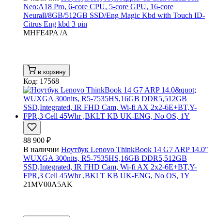
Neo:A18 Pro, 6-core CPU, 5-core GPU, 16-core
Neurall/8GB/512GB SSD/Eng Magic Kbd with Touch ID-
Citrus Eng kbd 3 pin
MHFE4PA /A
в корзину
Код: 17568
88 900 ₽
В наличии
Ноутбук Lenovo ThinkBook 14 G7 ARP 14.0"
WUXGA 300nits, R5-7535HS,16GB DDR5,512GB
SSD,Integrated, IR FHD Cam, Wi-fi AX 2x2-6E+BT,Y-
FPR,3 Cell 45Whr ,BKLT KB UK-ENG, No OS, 1Y
21MV00A5AK