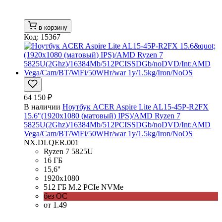
в корзину
Код: 15367
64 150 ₽
В наличии
Ноутбук ACER Aspire Lite AL15-45P-R2FX
15.6"(1920x1080 (матовый) IPS)/AMD Ryzen 7
5825U(2Ghz)/16384Mb/512PCISSDGb/noDVD/Int:AMD
Vega/Cam/BT/WiFi/50WHr/war 1y/1.5kg/Iron/NoOS
NX.DLQER.001
Ryzen 7 5825U
16 ГБ
15,6''
1920x1080
512 ГБ M.2 PCIe NVMe
без ОС
от 1.49