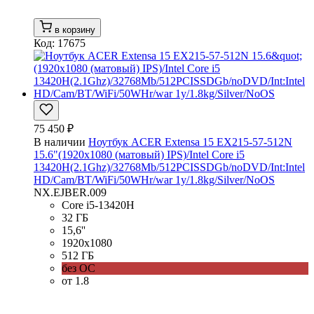
в корзину
Код: 17675
75 450 ₽
В наличии
Ноутбук ACER Extensa 15 EX215-57-512N
15.6"(1920x1080 (матовый) IPS)/Intel Core i5
13420H(2.1Ghz)/32768Mb/512PCISSDGb/noDVD/Int:Intel
HD/Cam/BT/WiFi/50WHr/war 1y/1.8kg/Silver/NoOS
NX.EJBER.009
Core i5-13420H
32 ГБ
15,6''
1920x1080
512 ГБ
без ОС
от 1.8