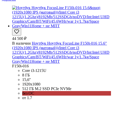
44 500 ₽
В наличии
Ноутбук Ноутбук FocusLine F150i-016 15.6"
(1920x1080 IPS (матовый))/Intel Core i3
1215U(1.2Ghz)/8192Mb/512SSDGb/noDVD/Int:Intel UHD
Graphics/Cam/BT/WiFi/45.6WHr/war 1y/1.7kg/Space
Gray/Win11Home + не МПТ
F150i-016
Core i3-1215U
8 ГБ
15,6''
1920x1080
512 ГБ M.2 SSD PCIe NVMe
без ОС
от 1.7