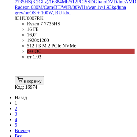
7735HS(3.2Ghz)/16384Mb/512PCISSDGb/noDVD/Int:AMD
Radeon 680M/Cam/BT/WiFi/80WHr/war 1y/1.93kg/luna
grey/noOS + 100W, RU kbd
83HU0007RK
Ryzen 7 7735HS
16 ГБ
16,0''
1920x1200
512 ГБ M.2 PCIe NVMe
без ОС
от 1.93
в корзину
Код: 16974
Назад
1
2
3
4
5
Вперед
Все