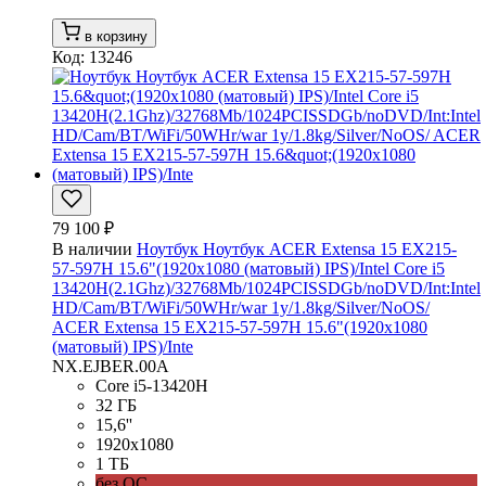
в корзину
Код: 13246
79 100 ₽
В наличии
Ноутбук Ноутбук ACER Extensa 15 EX215-
57-597H 15.6"(1920x1080 (матовый) IPS)/Intel Core i5
13420H(2.1Ghz)/32768Mb/1024PCISSDGb/noDVD/Int:Intel
HD/Cam/BT/WiFi/50WHr/war 1y/1.8kg/Silver/NoOS/
ACER Extensa 15 EX215-57-597H 15.6"(1920x1080
(матовый) IPS)/Inte
NX.EJBER.00A
Core i5-13420H
32 ГБ
15,6''
1920x1080
1 ТБ
без ОС