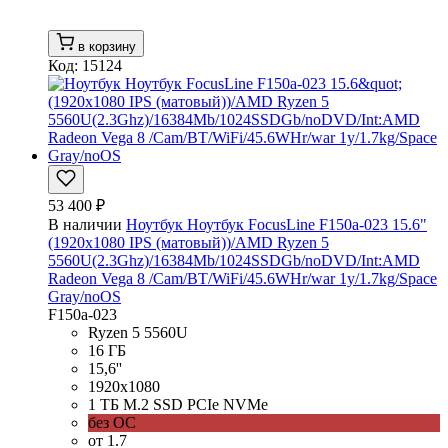
в корзину
Код: 15124
53 400 ₽
В наличии
Ноутбук Ноутбук FocusLine F150a-023 15.6"
(1920x1080 IPS (матовый))/AMD Ryzen 5
5560U(2.3Ghz)/16384Mb/1024SSDGb/noDVD/Int:AMD
Radeon Vega 8 /Cam/BT/WiFi/45.6WHr/war 1y/1.7kg/Space
Gray/noOS
F150a-023
Ryzen 5 5560U
16 ГБ
15,6''
1920x1080
1 ТБ M.2 SSD PCIe NVMe
без ОС
от 1.7