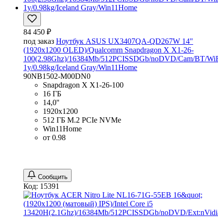
84 450 ₽
под заказ
Ноутбук ASUS UX3407QA-QD267W 14"
(1920x1200 OLED)/Qualcomm Snapdragon X X1-26-
100(2.98Ghz)/16384Mb/512PCISSDGb/noDVD/Cam/BT/WiF
1y/0.98kg/Iceland Gray/Win11Home
90NB1502-M00DN0
Snapdragon X X1-26-100
16 ГБ
14,0''
1920x1200
512 ГБ M.2 PCIe NVMe
Win11Home
от 0.98
Сообщить
Код: 15391