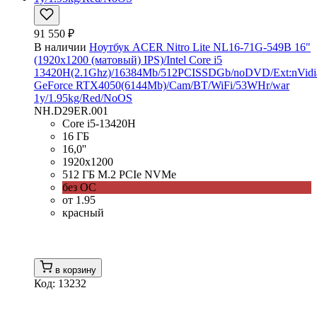
91 550 ₽
В наличии
Ноутбук ACER Nitro Lite NL16-71G-549B 16"
(1920x1200 (матовый) IPS)/Intel Core i5
13420H(2.1Ghz)/16384Mb/512PCISSDGb/noDVD/Ext:nVidi
GeForce RTX4050(6144Mb)/Cam/BT/WiFi/53WHr/war
1y/1.95kg/Red/NoOS
NH.D29ER.001
Core i5-13420H
16 ГБ
16,0''
1920x1200
512 ГБ M.2 PCIe NVMe
без ОС
от 1.95
красный
в корзину
Код: 13232