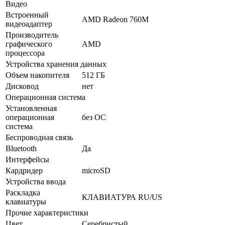
Видео
Встроенный
AMD Radeon 760M
видеоадаптер
Производитель
графического
AMD
процессора
Устройства хранения данных
Объем накопителя
512 ГБ
Дисковод
нет
Операционная система
Установленная
операционная
без ОС
система
Беспроводная связь
Bluetooth
Да
Интерфейсы
Кардридер
microSD
Устройства ввода
Раскладка
КЛАВИАТУРА RU/US
клавиатуры
Прочие характеристики
Цвет
Серебристый