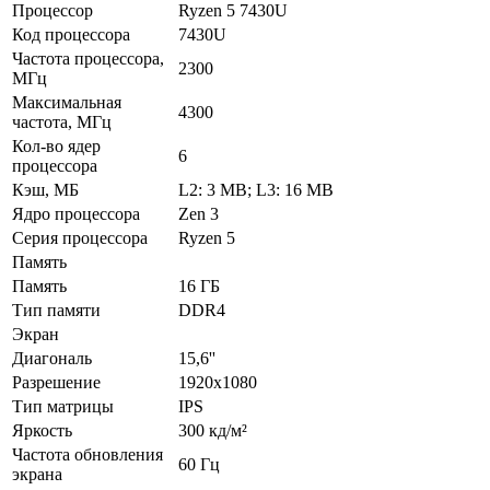
Процессор
Ryzen 5 7430U
Код процессора
7430U
Частота процессора,
2300
МГц
Максимальная
4300
частота, МГц
Кол-во ядер
6
процессора
Кэш, МБ
L2: 3 MB; L3: 16 MB
Ядро процессора
Zen 3
Серия процессора
Ryzen 5
Память
Память
16 ГБ
Тип памяти
DDR4
Экран
Диагональ
15,6''
Разрешение
1920x1080
Тип матрицы
IPS
Яркость
300 кд/м²
Частота обновления
60 Гц
экрана