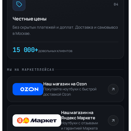
04
Честные цены
Без скрытых платежей и доплат. Доставка и самовывоз
в Москве.
15 000+
довольных клиентов
МЫ НА МАРКЕТПЛЕЙСАХ
Наш магазин на Ozon
Покупайте ноутбуки с быстрой
доставкой Ozon
Наш магазин на
Яндекс Маркете
Ноутбуки с отзывами
и гарантией Маркета