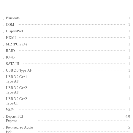
Bluetooth
1
COM
1
DisplayPort
1
HDMI
1
M.2 (PCIe x4)
1
RAID
1
RJ-45
1
SATA III
1
USB 2.0 Type-AF
1
USB 3.2 Gen1
1
Type-AF
USB 3.2 Gen2
1
Type-AF
USB 3.2 Gen2
1
Type-CF
Wi-Fi
1
Версия PCI
4.0
Express
Количество Audio
5
jack