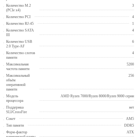
Количество M.2
3
(PCIe x4)
Количество PCI
4
Количество RJ-45
1
Количество SATA
4
III
Количество USB
6
2.0 Type-AF
Количество слотов
4
памяти
Максимальная
5200
частота памяти
Максимальный
256
объём
оперативной
памяти
Модель
AMD Ryzen 7000/Ryzen 8000/Ryzen 9000 серии
процессора
Поддержка
нет
SLI/CrossFire
Сокет
AM5
Тип памяти
DDR5
Форм-фактор
ATX
материнской платы