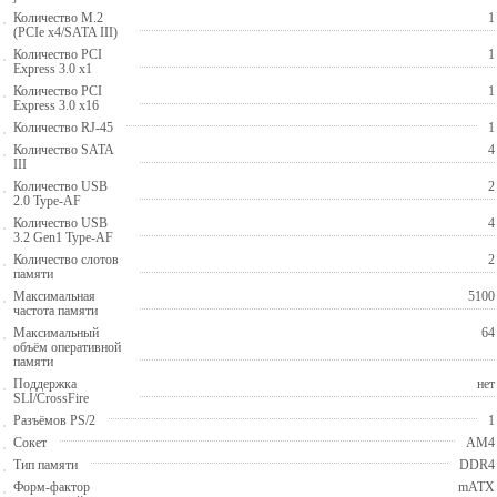
Количество M.2
1
(PCIe x4/SATA III)
Количество PCI
1
Express 3.0 x1
Количество PCI
1
Express 3.0 x16
Количество RJ-45
1
Количество SATA
4
III
Количество USB
2
2.0 Type-AF
Количество USB
4
3.2 Gen1 Type-AF
Количество слотов
2
памяти
Максимальная
5100
частота памяти
Максимальный
64
объём оперативной
памяти
Поддержка
нет
SLI/CrossFire
Разъёмов PS/2
1
Сокет
AM4
Тип памяти
DDR4
Форм-фактор
mATX