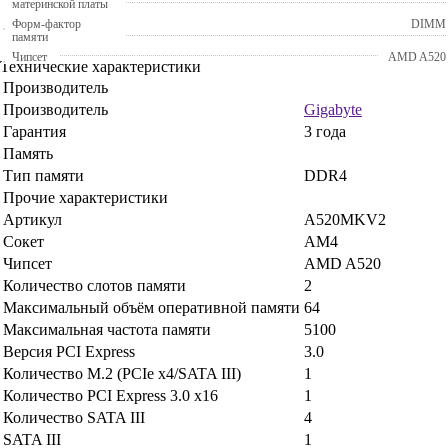
материнской платы
Форм-фактор
DIMM
памяти
Чипсет
AMD A520
Технические характеристики
Производитель
Производитель
Gigabyte
Гарантия
3 года
Память
Тип памяти
DDR4
Прочие характеристики
Артикул
A520MKV2
Сокет
AM4
Чипсет
AMD A520
Количество слотов памяти
2
Максимальный объём оперативной памяти
64
Максимальная частота памяти
5100
Версия PCI Express
3.0
Количество M.2 (PCIe x4/SATA III)
1
Количество PCI Express 3.0 x16
1
Количество SATA III
4
SATA III
1