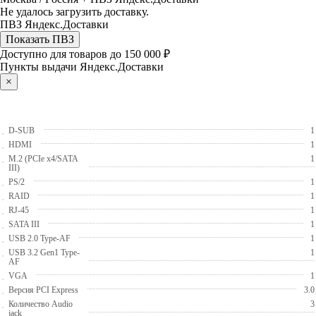
Не удалось загрузить доставку.
ПВЗ Яндекс.Доставки
Показать ПВЗ
Доступно для товаров до 150 000 ₽
Пункты выдачи Яндекс.Доставки
×
D-SUB
1
HDMI
1
M.2 (PCIe x4/SATA
1
III)
PS/2
1
RAID
1
RJ-45
1
SATA III
1
USB 2.0 Type-AF
1
USB 3.2 Gen1 Type-
1
AF
VGA
1
Версия PCI Express
3.0
Количество Audio
3
jack