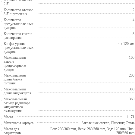
2.5'
Количество отсеков
2
3.5' внутренних
Количество
4
предустановленных
кулеров
Количество слотов
8
расширения
Конфигурация
4 x 120 мм
предустановленных
кулеров
Максимальная
166
высота
процессорного
кулера
Максимальная
200
длина блока
питания
Максимальная
380
длина видеокарты
Максимальный
360
размер радиатора
жидкостного
охлаждения
Масса
11.71
Материалы корпуса
Закалённое стекло; Пластик; Сталь
Места для
Бок: 280/360 mm, Верх: 280/360 mm, Зад: 120 mm, Низ:
радиаторов
280/360 mm