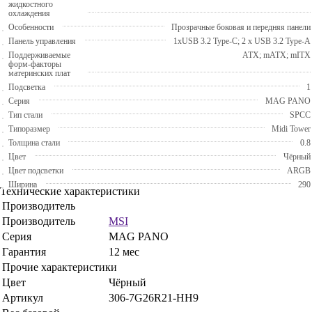
жидкостного
охлаждения
Особенности
Прозрачные боковая и передняя панели
Панель управления
1xUSB 3.2 Type-C; 2 x USB 3.2 Type-A
Поддерживаемые
ATX; mATX; mITX
форм-факторы
материнских плат
Подсветка
1
Серия
MAG PANO
Тип стали
SPCC
Типоразмер
Midi Tower
Толщина стали
0.8
Цвет
Чёрный
Цвет подсветки
ARGB
Ширина
290
Технические характеристики
Производитель
Производитель
MSI
Серия
MAG PANO
Гарантия
12 мес
Прочие характеристики
Цвет
Чёрный
Артикул
306-7G26R21-HH9