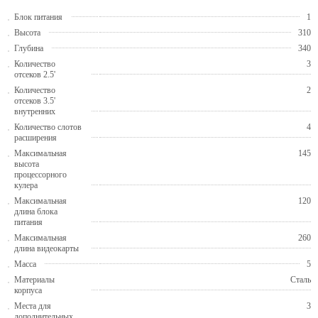
Блок питания
1
Высота
310
Глубина
340
Количество
3
отсеков 2.5'
Количество
2
отсеков 3.5'
внутренних
Количество слотов
4
расширения
Максимальная
145
высота
процессорного
кулера
Максимальная
120
длина блока
питания
Максимальная
260
длина видеокарты
Масса
5
Материалы
Сталь
корпуса
Места для
3
дополнительных