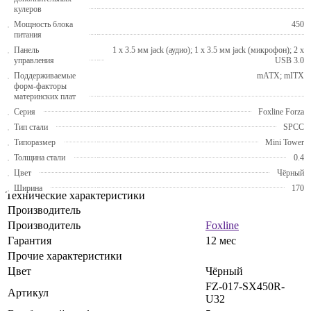
кулеров
Мощность блока
450
питания
Панель
1 x 3.5 мм jack (аудио); 1 x 3.5 мм jack (микрофон); 2 x
управления
USB 3.0
Поддерживаемые
mATX; mITX
форм-факторы
материнских плат
Серия
Foxline Forza
Тип стали
SPCC
Типоразмер
Mini Tower
Толщина стали
0.4
Цвет
Чёрный
Ширина
170
Технические характеристики
Производитель
Производитель
Foxline
Гарантия
12 мес
Прочие характеристики
Цвет
Чёрный
FZ-017-SX450R-
Артикул
U32