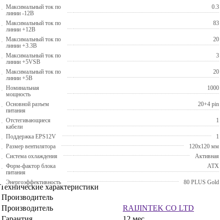
Максимальный ток по
0.3
линии -12В
Максимальный ток по
83
линии +12В
Максимальный ток по
20
линии +3.3В
Максимальный ток по
3
линии +5VSB
Максимальный ток по
20
линии +5В
Номинальная
1000
мощность
Основной разъем
20+4 pin
питания
Отстегивающиеся
1
кабели
Поддержка EPS12V
1
Размер вентилятора
120x120 мм
Система охлаждения
Активная
Форм-фактор блока
ATX
питания
Энергоэффективность
80 PLUS Gold
Технические характеристики
Производитель
Производитель
RAIJINTEK CO LTD
Гарантия
12 мес