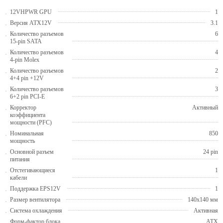
12VHPWR GPU
1
Версия ATX12V
3.1
Количество разъемов
6
15-pin SATA
Количество разъемов
4
4-pin Molex
Количество разъемов
2
4+4 pin +12V
Количество разъемов
3
6+2 pin PCI-E
Корректор
Активный
коэффициента
мощности (PFC)
Номинальная
850
мощность
Основной разъем
24 pin
питания
Отстегивающиеся
1
кабели
Поддержка EPS12V
1
Размер вентилятора
140x140 мм
Система охлаждения
Активная
Форм-фактор блока
ATX