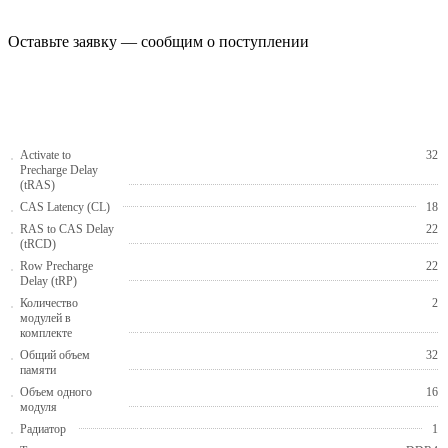
Оставьте заявку — сообщим о поступлении
Activate to
32
Precharge Delay
(tRAS)
CAS Latency (CL)
18
RAS to CAS Delay
22
(tRCD)
Row Precharge
22
Delay (tRP)
Количество
2
модулей в
комплекте
Общий объем
32
памяти
Объем одного
16
модуля
Радиатор
1