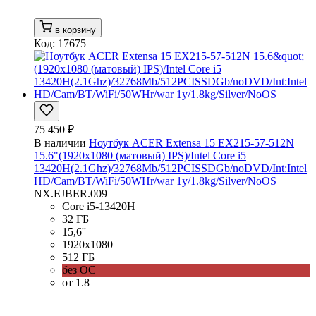
в корзину
Код: 17675
75 450 ₽
В наличии
Ноутбук ACER Extensa 15 EX215-57-512N
15.6"(1920x1080 (матовый) IPS)/Intel Core i5
13420H(2.1Ghz)/32768Mb/512PCISSDGb/noDVD/Int:Intel
HD/Cam/BT/WiFi/50WHr/war 1y/1.8kg/Silver/NoOS
NX.EJBER.009
Core i5-13420H
32 ГБ
15,6''
1920x1080
512 ГБ
без ОС
от 1.8