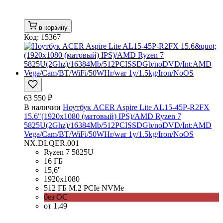
в корзину
Код: 15367
63 550 ₽
В наличии
Ноутбук ACER Aspire Lite AL15-45P-R2FX
15.6"(1920x1080 (матовый) IPS)/AMD Ryzen 7
5825U(2Ghz)/16384Mb/512PCISSDGb/noDVD/Int:AMD
Vega/Cam/BT/WiFi/50WHr/war 1y/1.5kg/Iron/NoOS
NX.DLQER.001
Ryzen 7 5825U
16 ГБ
15,6''
1920x1080
512 ГБ M.2 PCIe NVMe
без ОС
от 1.49