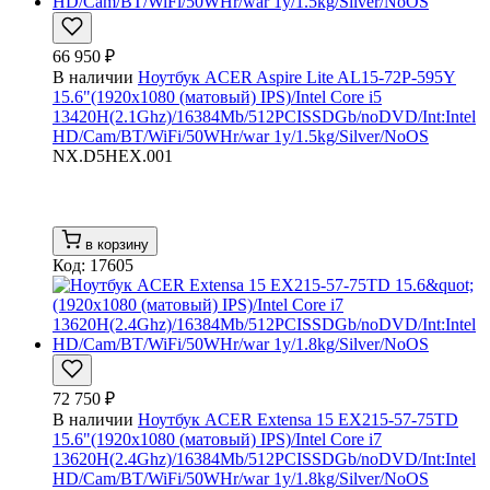
66 950 ₽
В наличии
Ноутбук ACER Aspire Lite AL15-72P-595Y
15.6"(1920x1080 (матовый) IPS)/Intel Core i5
13420H(2.1Ghz)/16384Mb/512PCISSDGb/noDVD/Int:Intel
HD/Cam/BT/WiFi/50WHr/war 1y/1.5kg/Silver/NoOS
NX.D5HEX.001
в корзину
Код: 17605
72 750 ₽
В наличии
Ноутбук ACER Extensa 15 EX215-57-75TD
15.6"(1920x1080 (матовый) IPS)/Intel Core i7
13620H(2.4Ghz)/16384Mb/512PCISSDGb/noDVD/Int:Intel
HD/Cam/BT/WiFi/50WHr/war 1y/1.8kg/Silver/NoOS