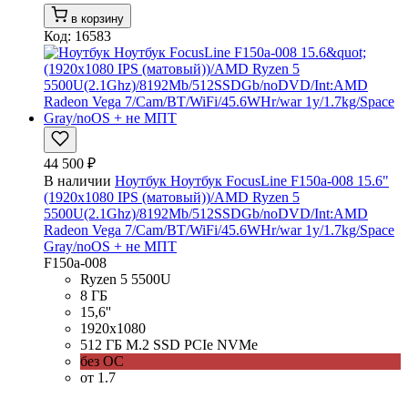
в корзину
Код: 16583
44 500 ₽
В наличии
Ноутбук Ноутбук FocusLine F150a-008 15.6"
(1920x1080 IPS (матовый))/AMD Ryzen 5
5500U(2.1Ghz)/8192Mb/512SSDGb/noDVD/Int:AMD
Radeon Vega 7/Cam/BT/WiFi/45.6WHr/war 1y/1.7kg/Space
Gray/noOS + не МПТ
F150a-008
Ryzen 5 5500U
8 ГБ
15,6''
1920x1080
512 ГБ M.2 SSD PCIe NVMe
без ОС
от 1.7