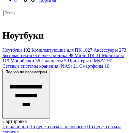
0
Корзина
Ноутбуки
Ноутбуки
102
Комплектующие для ПК
1027
Аксессуары
273
Бытовая техника и электроника
98
Мини ПК
31
Мониторы
119
Моноблоки
36
Планшеты
5
Принтеры и МФУ
161
Сетевые системы хранения (NAS)
21
Смартфоны
10
Подбор по параметрам
Сортировка
По наличию
По цене, сначала недорогие
По цене, сначала
дорогие