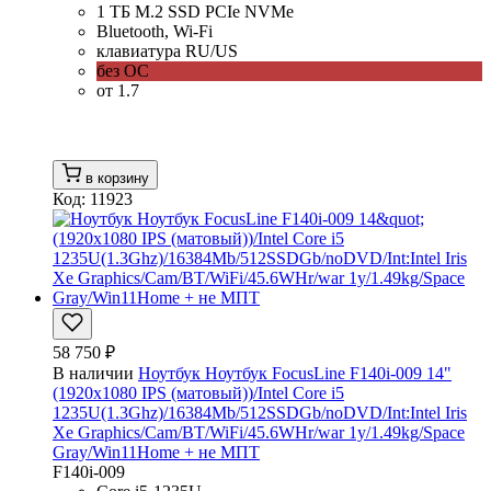
1 ТБ M.2 SSD PCIe NVMe
Bluetooth, Wi-Fi
клавиатура RU/US
без ОС
от 1.7
в корзину
Код: 11923
58 750 ₽
В наличии
Ноутбук Ноутбук FocusLine F140i-009 14"
(1920x1080 IPS (матовый))/Intel Core i5
1235U(1.3Ghz)/16384Mb/512SSDGb/noDVD/Int:Intel Iris
Xe Graphics/Cam/BT/WiFi/45.6WHr/war 1y/1.49kg/Space
Gray/Win11Home + не МПТ
F140i-009