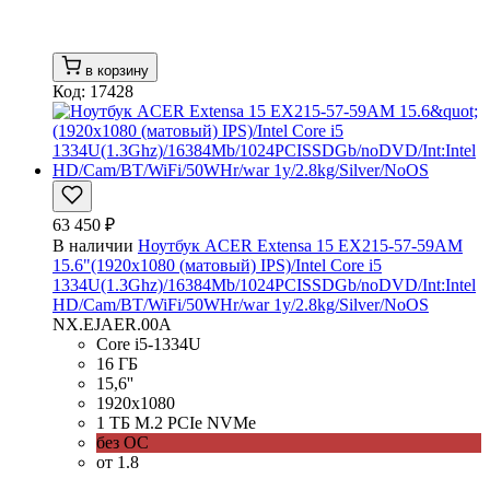
в корзину
Код: 17428
63 450 ₽
В наличии
Ноутбук ACER Extensa 15 EX215-57-59AM
15.6"(1920x1080 (матовый) IPS)/Intel Core i5
1334U(1.3Ghz)/16384Mb/1024PCISSDGb/noDVD/Int:Intel
HD/Cam/BT/WiFi/50WHr/war 1y/2.8kg/Silver/NoOS
NX.EJAER.00A
Core i5-1334U
16 ГБ
15,6''
1920x1080
1 ТБ M.2 PCIe NVMe
без ОС
от 1.8