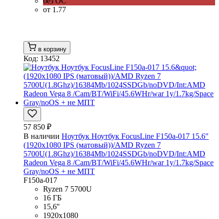
без ОС
от 1.77
в корзину
Код: 13452
57 850 ₽
В наличии
Ноутбук Ноутбук FocusLine F150a-017 15.6"
(1920x1080 IPS (матовый))/AMD Ryzen 7
5700U(1.8Ghz)/16384Mb/1024SSDGb/noDVD/Int:AMD
Radeon Vega 8 /Cam/BT/WiFi/45.6WHr/war 1y/1.7kg/Space
Gray/noOS + не МПТ
F150a-017
Ryzen 7 5700U
16 ГБ
15,6''
1920x1080