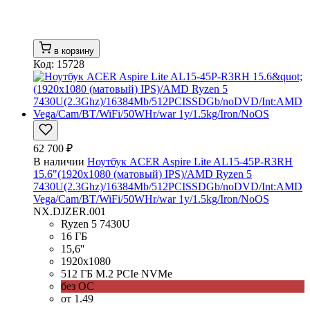
в корзину
Код: 15728
62 700 ₽
В наличии
Ноутбук ACER Aspire Lite AL15-45P-R3RH
15.6"(1920x1080 (матовый) IPS)/AMD Ryzen 5
7430U(2.3Ghz)/16384Mb/512PCISSDGb/noDVD/Int:AMD
Vega/Cam/BT/WiFi/50WHr/war 1y/1.5kg/Iron/NoOS
NX.DJZER.001
Ryzen 5 7430U
16 ГБ
15,6''
1920x1080
512 ГБ M.2 PCIe NVMe
без ОС
от 1.49