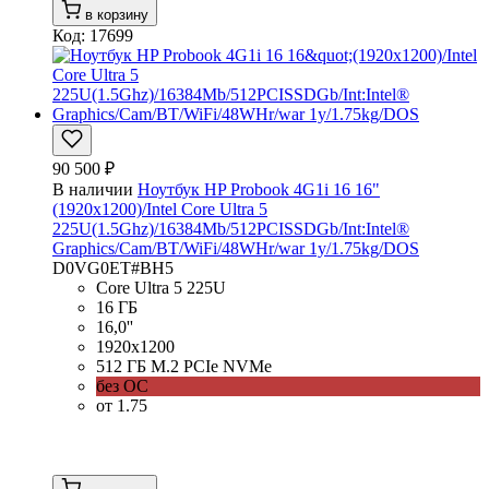
в корзину
Код: 17699
90 500 ₽
В наличии
Ноутбук HP Probook 4G1i 16 16"
(1920x1200)/Intel Core Ultra 5
225U(1.5Ghz)/16384Mb/512PCISSDGb/Int:Intel®
Graphics/Cam/BT/WiFi/48WHr/war 1y/1.75kg/DOS
D0VG0ET#BH5
Core Ultra 5 225U
16 ГБ
16,0''
1920x1200
512 ГБ M.2 PCIe NVMe
без ОС
от 1.75