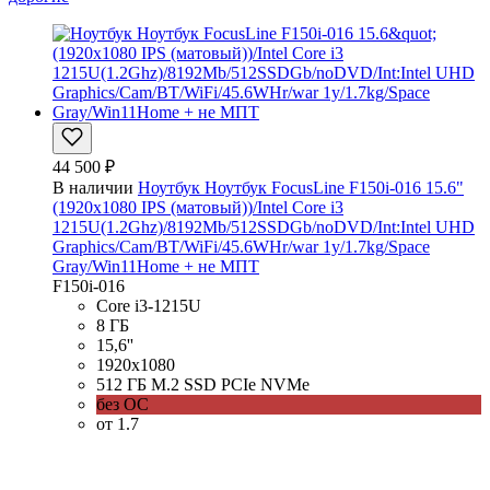
44 500 ₽
В наличии
Ноутбук Ноутбук FocusLine F150i-016 15.6"
(1920x1080 IPS (матовый))/Intel Core i3
1215U(1.2Ghz)/8192Mb/512SSDGb/noDVD/Int:Intel UHD
Graphics/Cam/BT/WiFi/45.6WHr/war 1y/1.7kg/Space
Gray/Win11Home + не МПТ
F150i-016
Core i3-1215U
8 ГБ
15,6''
1920x1080
512 ГБ M.2 SSD PCIe NVMe
без ОС
от 1.7