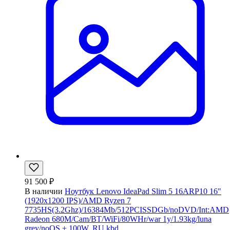
91 500 ₽
В наличии
Ноутбук Lenovo IdeaPad Slim 5 16ARP10 16"
(1920x1200 IPS)/AMD Ryzen 7
7735HS(3.2Ghz)/16384Mb/512PCISSDGb/noDVD/Int:AMD
Radeon 680M/Cam/BT/WiFi/80WHr/war 1y/1.93kg/luna
grey/noOS + 100W, RU kbd