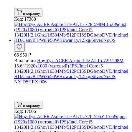
в корзину
Код: 17388
66 950 ₽
В наличии
Ноутбук ACER Aspire Lite AL15-72P-598M
15.6"(1920x1080 (матовый) IPS)/Intel Core i5
13420H(2.1Ghz)/16384Mb/512PCISSDGb/noDVD/Int:Intel
HD/Cam/BT/WiFi/50WHr/war 1y/1.5kg/Silver/NoOS
NX.D5HEX.006
в корзину
Код: 17606