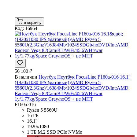
в корзину
Код: 16964
56 100 ₽
В наличии
Ноутбук Ноутбук FocusLine F160a-016 16.1"
(1920x1080 IPS (матовый))/AMD Ryzen 5
5560U(2.3Ghz)/16384Mb/1024SSDGb/noDVD/Int:AMD
Radeon Vega 8 /Cam/BT/WiFi/45.6WHr/war
1y/1.77kg/Space Gray/noOS + не МПТ
F160a-016
Ryzen 5 5560U
16 ГБ
16,1''
1920x1080
1 ТБ M.2 SSD PCIe NVMe