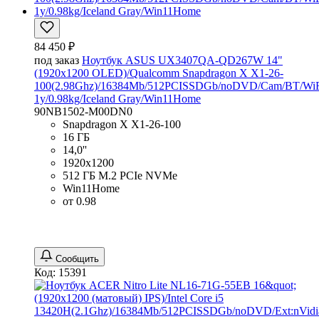
84 450 ₽
под заказ
Ноутбук ASUS UX3407QA-QD267W 14"
(1920x1200 OLED)/Qualcomm Snapdragon X X1-26-
100(2.98Ghz)/16384Mb/512PCISSDGb/noDVD/Cam/BT/WiF
1y/0.98kg/Iceland Gray/Win11Home
90NB1502-M00DN0
Snapdragon X X1-26-100
16 ГБ
14,0''
1920x1200
512 ГБ M.2 PCIe NVMe
Win11Home
от 0.98
Сообщить
Код: 15391