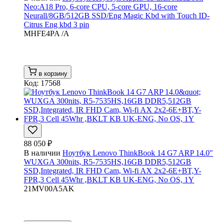
Neo:A18 Pro, 6-core CPU, 5-core GPU, 16-core
Neurall/8GB/512GB SSD/Eng Magic Kbd with Touch ID-
Citrus Eng kbd 3 pin
MHFE4PA /A
в корзину
Код: 17568
88 050 ₽
В наличии
Ноутбук Lenovo ThinkBook 14 G7 ARP 14.0"
WUXGA 300nits, R5-7535HS,16GB DDR5,512GB
SSD,Integrated, IR FHD Cam, Wi-fi AX 2x2-6E+BT,Y-
FPR,3 Cell 45Whr ,BKLT KB UK-ENG, No OS, 1Y
21MV00A5AK