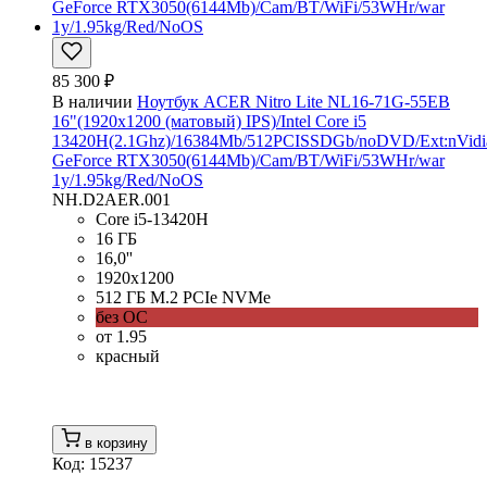
85 300 ₽
В наличии
Ноутбук ACER Nitro Lite NL16-71G-55EB
16"(1920x1200 (матовый) IPS)/Intel Core i5
13420H(2.1Ghz)/16384Mb/512PCISSDGb/noDVD/Ext:nVidi
GeForce RTX3050(6144Mb)/Cam/BT/WiFi/53WHr/war
1y/1.95kg/Red/NoOS
NH.D2AER.001
Core i5-13420H
16 ГБ
16,0''
1920x1200
512 ГБ M.2 PCIe NVMe
без ОС
от 1.95
красный
в корзину
Код: 15237