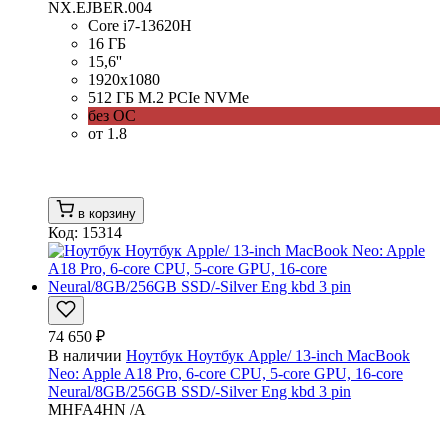
NX.EJBER.004
Core i7-13620H
16 ГБ
15,6''
1920x1080
512 ГБ M.2 PCIe NVMe
без ОС
от 1.8
в корзину
Код: 15314
74 650 ₽
В наличии
Ноутбук Ноутбук Apple/ 13-inch MacBook
Neo: Apple A18 Pro, 6-core CPU, 5-core GPU, 16-core
Neural/8GB/256GB SSD/-Silver Eng kbd 3 pin
MHFA4HN /A