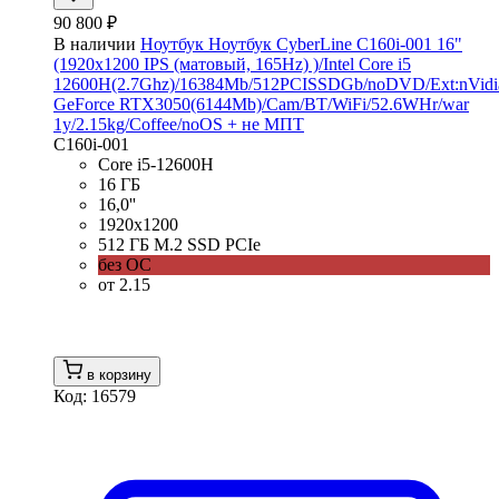
90 800 ₽
В наличии
Ноутбук Ноутбук CyberLine C160i-001 16"
(1920x1200 IPS (матовый, 165Hz) )/Intel Core i5
12600H(2.7Ghz)/16384Mb/512PCISSDGb/noDVD/Ext:nVidi
GeForce RTX3050(6144Mb)/Cam/BT/WiFi/52.6WHr/war
1y/2.15kg/Coffee/noOS + не МПТ
C160i-001
Core i5-12600H
16 ГБ
16,0''
1920x1200
512 ГБ M.2 SSD PCIe
без ОС
от 2.15
в корзину
Код: 16579