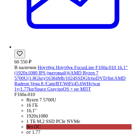
60 550 ₽
В наличии
Ноутбук Ноутбук FocusLine F160a-010 16.1"
(1920x1080 IPS (матовый))/AMD Ryzen 7
5700U(1.8Ghz)/16384Mb/1024SSDGb/noDVD/Int:AMD
Radeon Vega 8 /Cam/BT/WiFi/45.6WHr/war
1y/1.77kg/Space Gray/noOS + не МПТ
F160a-010
Ryzen 7 5700U
16 ГБ
16,1''
1920x1080
1 ТБ M.2 SSD PCIe NVMe
без ОС
от 1.77