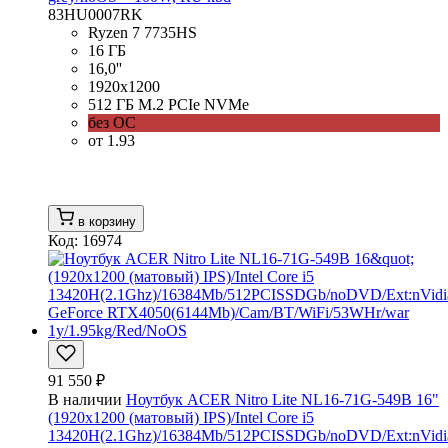
83HU0007RK
Ryzen 7 7735HS
16 ГБ
16,0''
1920x1200
512 ГБ M.2 PCIe NVMe
без ОС
от 1.93
в корзину
Код: 16974
91 550 ₽
В наличии
Ноутбук ACER Nitro Lite NL16-71G-549B 16"
(1920x1200 (матовый) IPS)/Intel Core i5
13420H(2.1Ghz)/16384Mb/512PCISSDGb/noDVD/Ext:nVidi