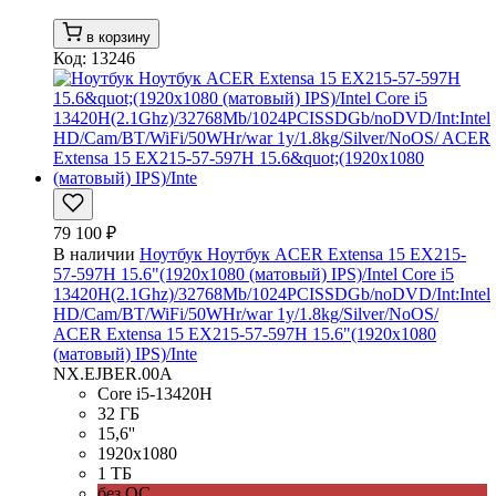
в корзину
Код: 13246
79 100 ₽
В наличии
Ноутбук Ноутбук ACER Extensa 15 EX215-
57-597H 15.6"(1920x1080 (матовый) IPS)/Intel Core i5
13420H(2.1Ghz)/32768Mb/1024PCISSDGb/noDVD/Int:Intel
HD/Cam/BT/WiFi/50WHr/war 1y/1.8kg/Silver/NoOS/
ACER Extensa 15 EX215-57-597H 15.6"(1920x1080
(матовый) IPS)/Inte
NX.EJBER.00A
Core i5-13420H
32 ГБ
15,6''
1920x1080
1 ТБ
без ОС