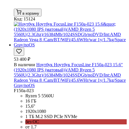
в корзину
Код: 15124
53 400 ₽
В наличии
Ноутбук Ноутбук FocusLine F150a-023 15.6"
(1920x1080 IPS (матовый))/AMD Ryzen 5
5560U(2.3Ghz)/16384Mb/1024SSDGb/noDVD/Int:AMD
Radeon Vega 8 /Cam/BT/WiFi/45.6WHr/war 1y/1.7kg/Space
Gray/noOS
F150a-023
Ryzen 5 5560U
16 ГБ
15,6''
1920x1080
1 ТБ M.2 SSD PCIe NVMe
без ОС
от 1.7