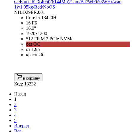
GeForce RTX4050(6144Mb)/Cam/BT/WiFi/53WHr/war
1y/1.95kg/Red/NoOS
NH.D29ER.001
Core i5-13420H
16 ГБ
16,0''
1920x1200
512 ГБ M.2 PCIe NVMe
без ОС
от 1.95
красный
в корзину
Код: 13232
Назад
1
2
3
4
5
Вперед
Все