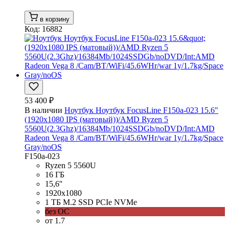
в корзину
Код: 16882
53 400 ₽
В наличии
Ноутбук Ноутбук FocusLine F150a-023 15.6"
(1920x1080 IPS (матовый))/AMD Ryzen 5
5560U(2.3Ghz)/16384Mb/1024SSDGb/noDVD/Int:AMD
Radeon Vega 8 /Cam/BT/WiFi/45.6WHr/war 1y/1.7kg/Space
Gray/noOS
F150a-023
Ryzen 5 5560U
16 ГБ
15,6''
1920x1080
1 ТБ M.2 SSD PCIe NVMe
без ОС
от 1.7