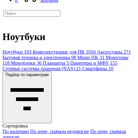
0
Корзина
Ноутбуки
Ноутбуки
103
Комплектующие для ПК
1016
Аксессуары
271
Бытовая техника и электроника
98
Мини ПК
31
Мониторы
118
Моноблоки
36
Планшеты
5
Принтеры и МФУ
155
Сетевые системы хранения (NAS)
21
Смартфоны
10
Подбор по параметрам
Сортировка
По наличию
По цене, сначала недорогие
По цене, сначала
дорогие