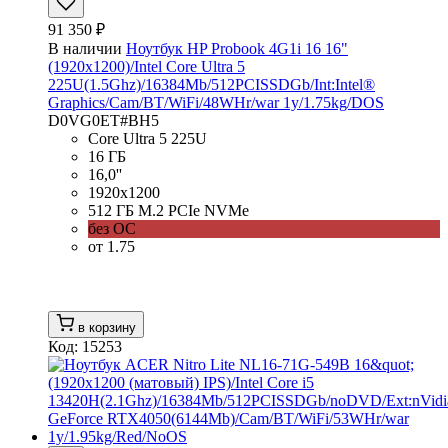
91 350 ₽
В наличии
Ноутбук HP Probook 4G1i 16 16"
(1920x1200)/Intel Core Ultra 5
225U(1.5Ghz)/16384Mb/512PCISSDGb/Int:Intel®
Graphics/Cam/BT/WiFi/48WHr/war 1y/1.75kg/DOS
D0VG0ET#BH5
Core Ultra 5 225U
16 ГБ
16,0''
1920x1200
512 ГБ M.2 PCIe NVMe
без ОС
от 1.75
в корзину
Код: 15253