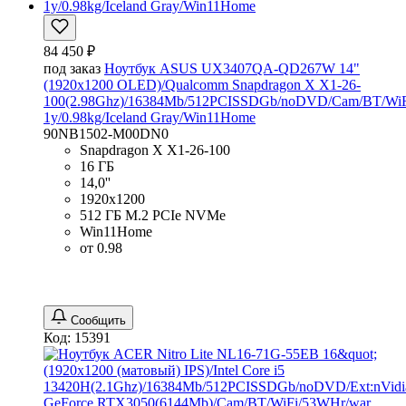
84 450 ₽
под заказ
Ноутбук ASUS UX3407QA-QD267W 14"
(1920x1200 OLED)/Qualcomm Snapdragon X X1-26-
100(2.98Ghz)/16384Mb/512PCISSDGb/noDVD/Cam/BT/WiF
1y/0.98kg/Iceland Gray/Win11Home
90NB1502-M00DN0
Snapdragon X X1-26-100
16 ГБ
14,0''
1920x1200
512 ГБ M.2 PCIe NVMe
Win11Home
от 0.98
Сообщить
Код: 15391