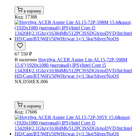
в корзину
Код: 17388
67 550 ₽
В наличии
Ноутбук ACER Aspire Lite AL15-72P-598M
15.6"(1920x1080 (матовый) IPS)/Intel Core i5
13420H(2.1Ghz)/16384Mb/512PCISSDGb/noDVD/Int:Intel
HD/Cam/BT/WiFi/50WHr/war 1y/1.5kg/Silver/NoOS
NX.D5HEX.006
в корзину
Код: 17606