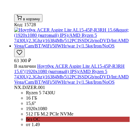
в корзину
Код: 15728
63 300 ₽
В наличии
Ноутбук ACER Aspire Lite AL15-45P-R3RH
15.6"(1920x1080 (матовый) IPS)/AMD Ryzen 5
7430U(2.3Ghz)/16384Mb/512PCISSDGb/noDVD/Int:AMD
Vega/Cam/BT/WiFi/50WHr/war 1y/1.5kg/Iron/NoOS
NX.DJZER.001
Ryzen 5 7430U
16 ГБ
15,6''
1920x1080
512 ГБ M.2 PCIe NVMe
без ОС
от 1.49