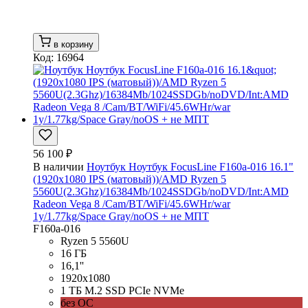
в корзину
Код: 16964
56 100 ₽
В наличии
Ноутбук Ноутбук FocusLine F160a-016 16.1"
(1920x1080 IPS (матовый))/AMD Ryzen 5
5560U(2.3Ghz)/16384Mb/1024SSDGb/noDVD/Int:AMD
Radeon Vega 8 /Cam/BT/WiFi/45.6WHr/war
1y/1.77kg/Space Gray/noOS + не МПТ
F160a-016
Ryzen 5 5560U
16 ГБ
16,1''
1920x1080
1 ТБ M.2 SSD PCIe NVMe
без ОС