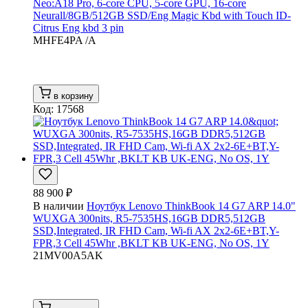
Neo:A18 Pro, 6-core CPU, 5-core GPU, 16-core
Neurall/8GB/512GB SSD/Eng Magic Kbd with Touch ID-
Citrus Eng kbd 3 pin
MHFE4PA /A
в корзину
Код: 17568
88 900 ₽
В наличии
Ноутбук Lenovo ThinkBook 14 G7 ARP 14.0"
WUXGA 300nits, R5-7535HS,16GB DDR5,512GB
SSD,Integrated, IR FHD Cam, Wi-fi AX 2x2-6E+BT,Y-
FPR,3 Cell 45Whr ,BKLT KB UK-ENG, No OS, 1Y
21MV00A5AK