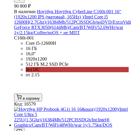
90 800 ₽
В наличии
Ноутбук Ноутбук CyberLine C160i-001 16"
(1920x1200 IPS (матовый, 165Hz) )/Intel Core i5
12600H(2.7Ghz)/16384Mb/512PCISSDGb/noDVD/Ext:nVidi
GeForce RTX3050(6144Mb)/Cam/BT/WiFi/52.6WHr/war
1y/2.15kg/Coffee/noOS + не МПТ
C160i-001
Core i5-12600H
16 ГБ
16,0''
1920x1200
512 ГБ M.2 SSD PCIe
без ОС
от 2.15
в корзину
Код: 16579