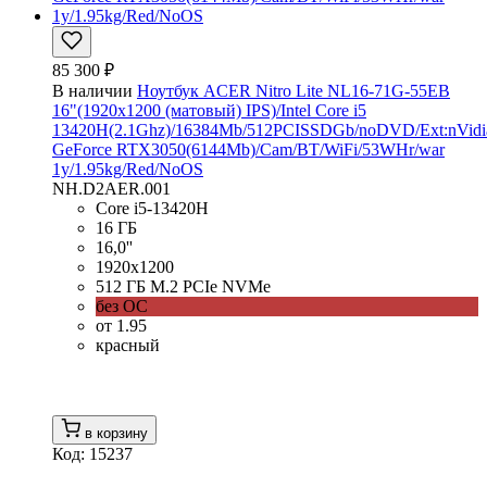
85 300 ₽
В наличии
Ноутбук ACER Nitro Lite NL16-71G-55EB
16"(1920x1200 (матовый) IPS)/Intel Core i5
13420H(2.1Ghz)/16384Mb/512PCISSDGb/noDVD/Ext:nVidi
GeForce RTX3050(6144Mb)/Cam/BT/WiFi/53WHr/war
1y/1.95kg/Red/NoOS
NH.D2AER.001
Core i5-13420H
16 ГБ
16,0''
1920x1200
512 ГБ M.2 PCIe NVMe
без ОС
от 1.95
красный
в корзину
Код: 15237