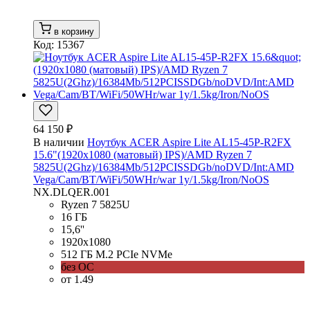
в корзину
Код: 15367
64 150 ₽
В наличии
Ноутбук ACER Aspire Lite AL15-45P-R2FX
15.6"(1920x1080 (матовый) IPS)/AMD Ryzen 7
5825U(2Ghz)/16384Mb/512PCISSDGb/noDVD/Int:AMD
Vega/Cam/BT/WiFi/50WHr/war 1y/1.5kg/Iron/NoOS
NX.DLQER.001
Ryzen 7 5825U
16 ГБ
15,6''
1920x1080
512 ГБ M.2 PCIe NVMe
без ОС
от 1.49