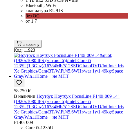
1 ТБ M.2 SSD PCIe NVMe
Bluetooth, Wi-Fi
клавиатура RU/US
без ОС
от 1.7
в корзину
Код: 11923
58 750 ₽
В наличии
Ноутбук Ноутбук FocusLine F140i-009 14"
(1920x1080 IPS (матовый))/Intel Core i5
1235U(1.3Ghz)/16384Mb/512SSDGb/noDVD/Int:Intel Iris
Xe Graphics/Cam/BT/WiFi/45.6WHr/war 1y/1.49kg/Space
Gray/Win11Home + не МПТ
F140i-009
Core i5-1235U