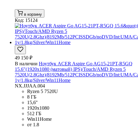
в корзину
Код: 15124
49 150 ₽
В наличии
Ноутбук ACER Aspire Go AG15-21PT-R5GQ
15.6"(1920x1080 (матовый) IPS)/Touch/AMD Ryzen 5
7520U(2.8Ghz)/8192Mb/512PCISSDGb/noDVD/Int:UMA/Ca
1y/1.8kg/Silver/Win11Home
NX.JJJAA.004
Ryzen 5 7520U
8 ГБ
15,6''
1920x1080
512 ГБ
Win11Home
от 1.8