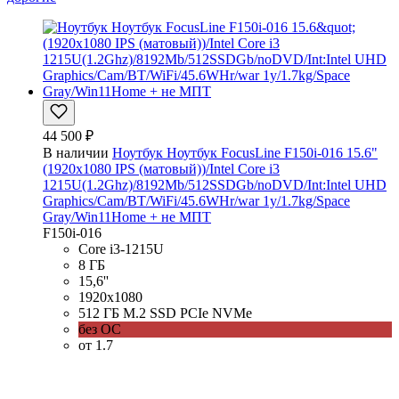
44 500 ₽
В наличии
Ноутбук Ноутбук FocusLine F150i-016 15.6"
(1920x1080 IPS (матовый))/Intel Core i3
1215U(1.2Ghz)/8192Mb/512SSDGb/noDVD/Int:Intel UHD
Graphics/Cam/BT/WiFi/45.6WHr/war 1y/1.7kg/Space
Gray/Win11Home + не МПТ
F150i-016
Core i3-1215U
8 ГБ
15,6''
1920x1080
512 ГБ M.2 SSD PCIe NVMe
без ОС
от 1.7