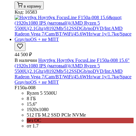
в корзину
Код: 16583
44 500 ₽
В наличии
Ноутбук Ноутбук FocusLine F150a-008 15.6"
(1920x1080 IPS (матовый))/AMD Ryzen 5
5500U(2.1Ghz)/8192Mb/512SSDGb/noDVD/Int:AMD
Radeon Vega 7/Cam/BT/WiFi/45.6WHr/war 1y/1.7kg/Space
Gray/noOS + не МПТ
F150a-008
Ryzen 5 5500U
8 ГБ
15,6''
1920x1080
512 ГБ M.2 SSD PCIe NVMe
без ОС
от 1.7