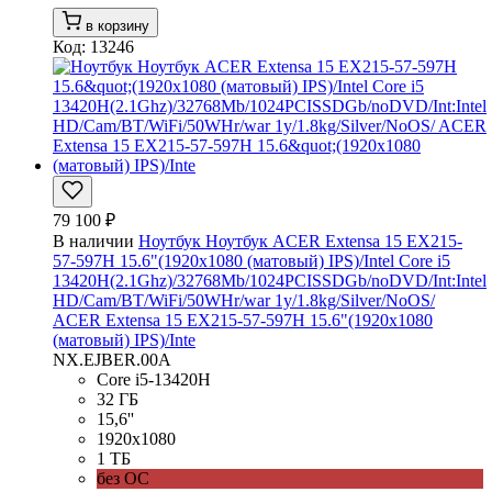
в корзину
Код: 13246
79 100 ₽
В наличии
Ноутбук Ноутбук ACER Extensa 15 EX215-
57-597H 15.6"(1920x1080 (матовый) IPS)/Intel Core i5
13420H(2.1Ghz)/32768Mb/1024PCISSDGb/noDVD/Int:Intel
HD/Cam/BT/WiFi/50WHr/war 1y/1.8kg/Silver/NoOS/
ACER Extensa 15 EX215-57-597H 15.6"(1920x1080
(матовый) IPS)/Inte
NX.EJBER.00A
Core i5-13420H
32 ГБ
15,6''
1920x1080
1 ТБ
без ОС