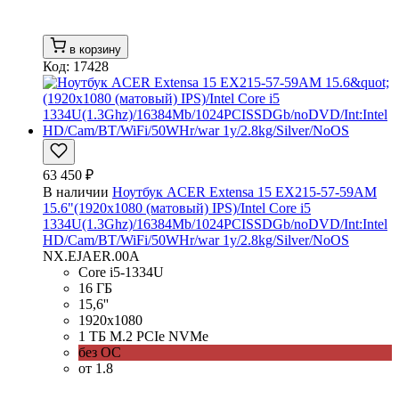
в корзину
Код: 17428
63 450 ₽
В наличии
Ноутбук ACER Extensa 15 EX215-57-59AM
15.6"(1920x1080 (матовый) IPS)/Intel Core i5
1334U(1.3Ghz)/16384Mb/1024PCISSDGb/noDVD/Int:Intel
HD/Cam/BT/WiFi/50WHr/war 1y/2.8kg/Silver/NoOS
NX.EJAER.00A
Core i5-1334U
16 ГБ
15,6''
1920x1080
1 ТБ M.2 PCIe NVMe
без ОС
от 1.8