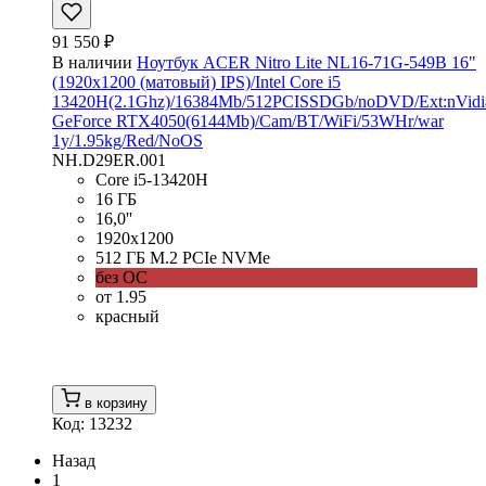
91 550 ₽
В наличии
Ноутбук ACER Nitro Lite NL16-71G-549B 16"
(1920x1200 (матовый) IPS)/Intel Core i5
13420H(2.1Ghz)/16384Mb/512PCISSDGb/noDVD/Ext:nVidi
GeForce RTX4050(6144Mb)/Cam/BT/WiFi/53WHr/war
1y/1.95kg/Red/NoOS
NH.D29ER.001
Core i5-13420H
16 ГБ
16,0''
1920x1200
512 ГБ M.2 PCIe NVMe
без ОС
от 1.95
красный
в корзину
Код: 13232
Назад
1