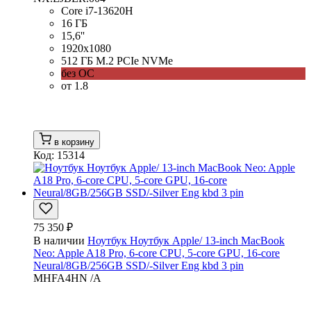
Core i7-13620H
16 ГБ
15,6''
1920x1080
512 ГБ M.2 PCIe NVMe
без ОС
от 1.8
в корзину
Код: 15314
75 350 ₽
В наличии
Ноутбук Ноутбук Apple/ 13-inch MacBook
Neo: Apple A18 Pro, 6-core CPU, 5-core GPU, 16-core
Neural/8GB/256GB SSD/-Silver Eng kbd 3 pin
MHFA4HN /A