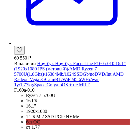
60 550 ₽
В наличии
Ноутбук Ноутбук FocusLine F160a-010 16.1"
(1920x1080 IPS (матовый))/AMD Ryzen 7
5700U(1.8Ghz)/16384Mb/1024SSDGb/noDVD/Int:AMD
Radeon Vega 8 /Cam/BT/WiFi/45.6WHr/war
1y/1.77kg/Space Gray/noOS + не МПТ
F160a-010
Ryzen 7 5700U
16 ГБ
16,1''
1920x1080
1 ТБ M.2 SSD PCIe NVMe
без ОС
от 1.77