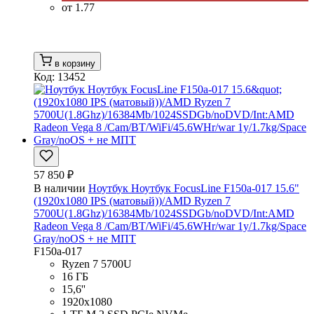
от 1.77
в корзину
Код: 13452
57 850 ₽
В наличии
Ноутбук Ноутбук FocusLine F150a-017 15.6"
(1920x1080 IPS (матовый))/AMD Ryzen 7
5700U(1.8Ghz)/16384Mb/1024SSDGb/noDVD/Int:AMD
Radeon Vega 8 /Cam/BT/WiFi/45.6WHr/war 1y/1.7kg/Space
Gray/noOS + не МПТ
F150a-017
Ryzen 7 5700U
16 ГБ
15,6''
1920x1080