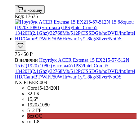
в корзину
Код: 17675
75 450 ₽
В наличии
Ноутбук ACER Extensa 15 EX215-57-512N
15.6"(1920x1080 (матовый) IPS)/Intel Core i5
13420H(2.1Ghz)/32768Mb/512PCISSDGb/noDVD/Int:Intel
HD/Cam/BT/WiFi/50WHr/war 1y/1.8kg/Silver/NoOS
NX.EJBER.009
Core i5-13420H
32 ГБ
15,6''
1920x1080
512 ГБ
без ОС
от 1.8