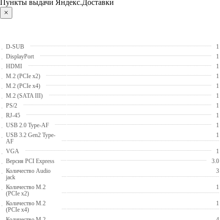
Пункты выдачи Яндекс.Доставки
×
D-SUB
1
DisplayPort
1
HDMI
1
M.2 (PCIe x2)
1
M.2 (PCIe x4)
1
M.2 (SATA III)
1
PS/2
1
RJ-45
1
USB 2.0 Type-AF
1
USB 3.2 Gen2 Type-
1
AF
VGA
1
Версия PCI Express
3.0
Количество Audio
3
jack
Количество M.2
1
(PCIe x2)
Количество M.2
1
(PCIe x4)
Количество M.2
4