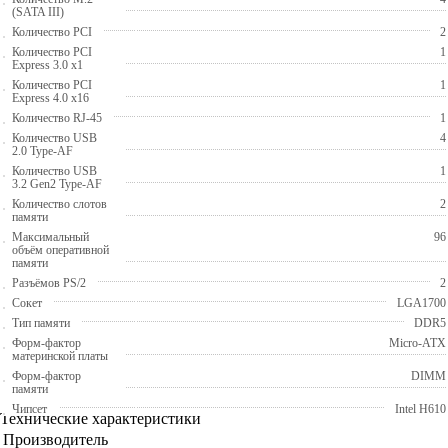
(SATA III)
Количество PCI
2
Количество PCI
1
Express 3.0 x1
Количество PCI
1
Express 4.0 x16
Количество RJ-45
1
Количество USB
4
2.0 Type-AF
Количество USB
1
3.2 Gen2 Type-AF
Количество слотов
2
памяти
Максимальный
96
объём оперативной
памяти
Разъёмов PS/2
2
Сокет
LGA1700
Тип памяти
DDR5
Форм-фактор
Micro-ATX
материнской платы
Форм-фактор
DIMM
памяти
Чипсет
Intel H610
Технические характеристики
Производитель