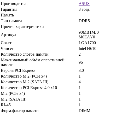
Производитель
ASUS
Гарантия
3 года
Память
Тип памяти
DDR5
Прочие характеристики
90MB1MJ0-
Артикул
M0EAY0
Сокет
LGA1700
Чипсет
Intel H610
Количество слотов памяти
2
Максимальный объём оперативной
96
памяти
Версия PCI Express
3.0
Количество M.2 (PCIe x4)
1
Количество M.2 (SATA III)
4
Количество PCI Express 4.0 x16
1
M.2 (PCIe x4)
1
M.2 (SATA III)
1
RJ-45
1
Форм-фактор памяти
DIMM