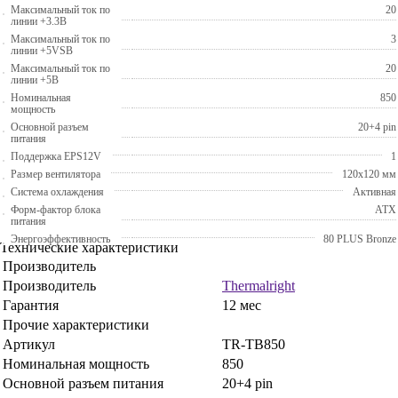
Максимальный ток по
20
линии +3.3В
Максимальный ток по
3
линии +5VSB
Максимальный ток по
20
линии +5В
Номинальная
850
мощность
Основной разъем
20+4 pin
питания
Поддержка EPS12V
1
Размер вентилятора
120x120 мм
Система охлаждения
Активная
Форм-фактор блока
ATX
питания
Энергоэффективность
80 PLUS Bronze
Технические характеристики
Производитель
Производитель
Thermalright
Гарантия
12 мес
Прочие характеристики
Артикул
TR-TB850
Номинальная мощность
850
Основной разъем питания
20+4 pin