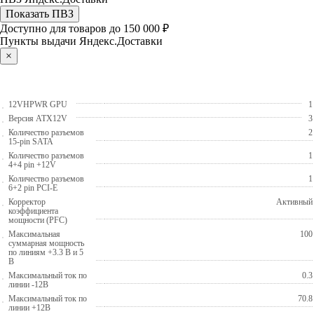
Показать ПВЗ
Доступно для товаров до 150 000 ₽
Пункты выдачи Яндекс.Доставки
×
12VHPWR GPU
1
Версия ATX12V
3
Количество разъемов
2
15-pin SATA
Количество разъемов
1
4+4 pin +12V
Количество разъемов
1
6+2 pin PCI-E
Корректор
Активный
коэффициента
мощности (PFC)
Максимальная
100
суммарная мощность
по линиям +3.3 В и 5
В
Максимальный ток по
0.3
линии -12В
Максимальный ток по
70.8
линии +12В